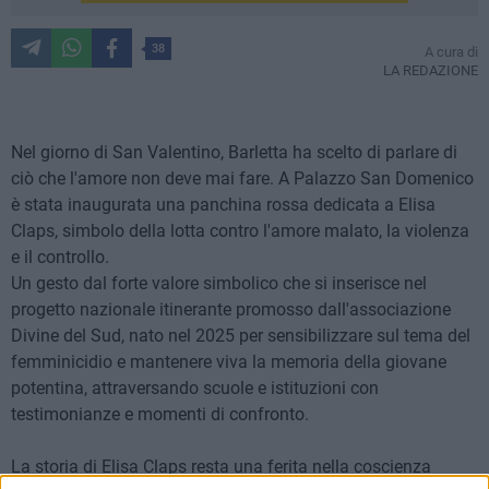
38
A cura di
LA REDAZIONE
Nel giorno di San Valentino, Barletta ha scelto di parlare di
ciò che l'amore non deve mai fare. A Palazzo San Domenico
è stata inaugurata una panchina rossa dedicata a Elisa
Claps, simbolo della lotta contro l'amore malato, la violenza
e il controllo.
Un gesto dal forte valore simbolico che si inserisce nel
progetto nazionale itinerante promosso dall'associazione
Divine del Sud, nato nel 2025 per sensibilizzare sul tema del
femminicidio e mantenere viva la memoria della giovane
potentina, attraversando scuole e istituzioni con
testimonianze e momenti di confronto.
La storia di Elisa Claps resta una ferita nella coscienza