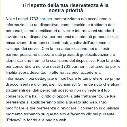
collettiva del Paese. Nata a Potenza il 21 gennaio 1977,
Il rispetto della tua riservatezza è la
scomparve il 12 settembre 1993 a soli 16 anni. Dopo 17 anni
nostra priorità
di silenzio, il suo corpo fu ritrovato il 17 marzo 2010 nel
Noi e i nostri 1733
partner
memorizziamo e/o accediamo a
sottotetto della Chiesa della Santissima Trinità. Una vicenda
informazioni su un dispositivo, come i cookie, e trattiamo dati
che ha segnato profondamente l'Italia e che ancora oggi
personali, come identificatori univoci e informazioni standard
richiama alla responsabilità collettiva.
inviate da un dispositivo per annunci e contenuti personalizzati,
misurazione di annunci e contenuti, analisi dell'audience e
«Barletta sceglie di parlare anche di ciò che l'amore non deve
sviluppo dei servizi.
Con la tua autorizzazione noi e i nostri
partner possiamo utilizzare dati precisi di geolocalizzazione e
mai fare», ha dichiarato la presidente delle Divine del Sud,
identificazione tramite la scansione del dispositivo. Puoi fare clic
Francesca Rodolfo. «Abbiamo pensato a Elisa perché è una
per consentire a noi e ai nostri 1733 partner il trattamento per le
ferita ancora aperta per l'Italia intera». Rodolfo, lucana e
finalità sopra descritte. In alternativa puoi accedere a
pugliese d'adozione, ha ricordato l'atmosfera che si
informazioni più dettagliate e modificare le tue preferenze prima
respirava in Basilicata nei giorni della scomparsa: «Eravamo
di acconsentire o di negare il consenso.
Si rende noto che alcuni
sostanzialmente coetanee, ricordo benissimo quei
trattamenti dei dati personali possono non richiedere il tuo
momenti». L'associazione è attiva con azioni di prevenzione
consenso, ma hai il diritto di opporti a tale trattamento. Le tue
preferenze si applicheranno solo a questo sito web. Puoi
e ascolto, tra cui la "Stanza Divina", uno spazio dedicato alle
modificare le tue preferenze o revocare il consenso in qualsiasi
vittime di violenza, realizzato con il supporto della Questura.
momento tornando su questo sito e facendo clic sul pulsante
«La situazione non è bellissima – ha sottolineato Rodolfo –.
"Privacy" in fondo alla pagina web.
Questa stanza sta lavorando molto, purtroppo perché c'è