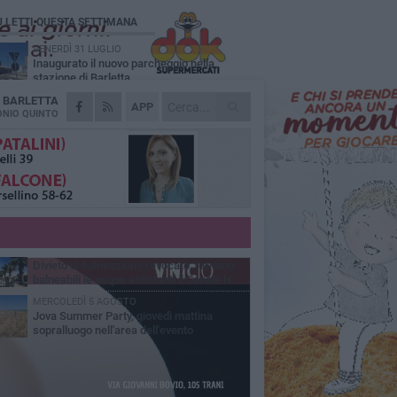
Ù LETTI QUESTA SETTIMANA
VENERDÌ 31 LUGLIO
Inaugurato il nuovo parcheggio nella
stazione di Barletta
A
BARLETTA
MERCOLEDÌ 5 AGOSTO
APP
Barletta piange Gioacchino Dagnello:
NIO QUINTO
64enne barlettano investito all'alba a Trani
GIOVEDÌ 30 LUGLIO
Rapina all'Ipercoop di Barletta: nel mirino la
gioielleria, banditi in fuga
DOMENICA 2 AGOSTO
Beni confiscati alla mafia. Nasce il servizio
di Co-housing
VENERDÌ 31 LUGLIO
Divieto di balneazione revocato, tornano
balneabili le acque antistanti il Canale H
MERCOLEDÌ 5 AGOSTO
Jova Summer Party, giovedì mattina
sopralluogo nell'area dell'evento