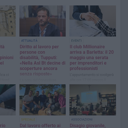
ATTUALITÀ
EVENTI
ità
Diritto al lavoro per
Il club Millionaire
persone con
arriva a Barletta: il 20
pinioni
disabilità, Tupputi:
maggio una serata
el
«Nella Asl Bt decine di
per imprenditori e
scoperture ancora
professionisti
senza risposte»
fica ci
L’appuntamento si svolgerà
l Nord
alle ore 17:00 presso il
La nota del Consigliere
Circolo Tennis “Hugo
Comunale Vito Tupputi
Simmen”
SPECIALE
ASSOCIAZIONI
rio
Dal lavoro offerto ai
Disagio giovanile,