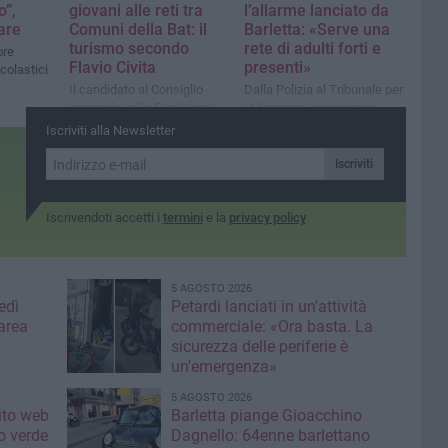
o”,
giovani alle reti tra
l’allarme lanciato da
are
Comuni della Bat: il
Barletta: «Serve una
turismo secondo
rete di adulti forti e
ore
Flavio Civita
presenti»
colastici
Il candidato al Consiglio
Dalla Polizia al Tribunale per
regionale della Puglia con
i Minorenni, da scuola e
Fratelli d’Italia porta il suo
Chiesa alle famiglie: la
Iscriviti alla Newsletter
know how nel settore: «Ho
fragilità adolescenziale
dato in concessione la mia
chiama tutti alla
Iscriviti
struttura ricettiva ad
responsabilità condivisa
andriesi che volevano
rientrare dall’estero»
Iscrivendoti accetti i
termini
e la
privacy policy
5 AGOSTO 2026
edì
Petardi lanciati in un'attività
area
commerciale: «Ora basta. La
sicurezza delle periferie è
un'emergenza»
5 AGOSTO 2026
sito web
Barletta piange Gioacchino
o verde
Dagnello: 64enne barlettano