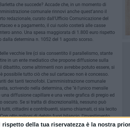
a Barletta che succede? Accade che, in un momento di
mministrazione comunale rinnovi anche quest'anno il
erto redazionale, curato dall'Ufficio Comunicazione del
taceo e a pagamento, il cui ruolo costerà alle casse
'intero anno. Una spesa maggiorata di 1.800 euro rispetto
o dalla determina n. 1052 del 1 agosto scorso.
le vecchie lire (ci sia consentito il parallelismo, stante
tire in un ente mediatico che propone diffusione sulla
dibattito, come altrimenti non avrebbe potuto essere, si
 è possibile tutto ciò che sul cartaceo non è concesso.
uriti dei tanti tecnofobi. L'amministrazione comunale
osta, scrivendo nella determina, che "è l'unico mensile
 una diffusione capillare e una veste grafica di pregio ed
 oscuro. Se si tratta di discrezionalità, nessuno può
 tutti, cittadini e contribuenti, siamo chiamati, ci sia lecito
on otto milioni di debito fuori bilancio, l'investimento
tuitamente, o almeno più low profile.
l rispetto della tua riservatezza è la nostra prior