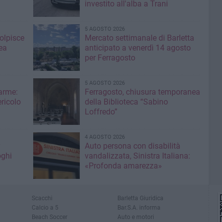
investito all'alba a Trani
5 AGOSTO 2026
colpisce
Mercato settimanale di Barletta
ea
anticipato a venerdì 14 agosto
per Ferragosto
5 AGOSTO 2026
larme:
Ferragosto, chiusura temporanea
ricolo
della Biblioteca “Sabino
Loffredo”
4 AGOSTO 2026
Auto persona con disabilità
oghi
vandalizzata, Sinistra Italiana:
«Profonda amarezza»
Scacchi
Barletta Giuridica
Calcio a 5
Bar.S.A. informa
Beach Soccer
Auto e motori