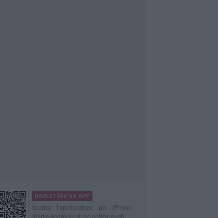
BARLETTAVIVA APP
Scarica l'applicazione per iPhone,
iPad e Android e ricevi notizie push