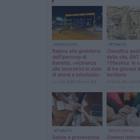
ASSOCIAZIONI
ATTUALITÀ
Rapina alla gioielleria
Classifica qual
dell'Ipercoop di
della vita, BAT
Barletta, «vicinanza
105esima: le o
alle lavoratrici in stato
di tre giovani d
di shock e infortunio»
territorio
La nota della Filcams Bat
In testa alla classi
sono tante città de
Italia
ATTUALITÀ
SERVIZI SOCIALI
Salute e prevenzione
Contest lettera