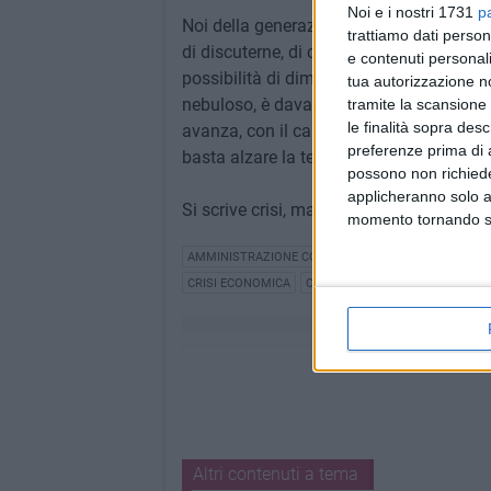
Noi e i nostri 1731
p
Noi della generazione "a testa bassa" n
trattiamo dati person
di discuterne, di confutarle se ne abbiam
e contenuti personali
possibilità di dimostrarlo, smartphone o O
tua autorizzazione no
nebuloso, è davanti a noi. Ma se la testa
tramite la scansione 
le finalità sopra des
avanza, con il capo chino verso cosa gu
preferenze prima di 
basta alzare la testa. Questo in Comune
possono non richieder
applicheranno solo a
Si scrive crisi, ma si legge dignità.
momento tornando su 
AMMINISTRAZIONE COMUNALE
ATTIVITÀ GIOVANIL
CRISI ECONOMICA
CATTIVA POLITICA
AMMINISTR
Altri contenuti a tema