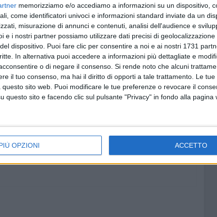
artner
memorizziamo e/o accediamo a informazioni su un dispositivo, c
on ci accontentiamo delle decisioni, ma abbiamo l'orgoglio
ali, come identificatori univoci e informazioni standard inviate da un di
o gli argomenti, e soprattutto se ci viene data la
zzati, misurazione di annunci e contenuti, analisi dell'audience e svilupp
livetti, tablet o taccuino, che siano. L'orizzonte, pur se
i e i nostri partner possiamo utilizzare dati precisi di geolocalizzazione 
 bassa è a mo' di "signorsì", è simbolo del vecchio che
del dispositivo. Puoi fare clic per consentire a noi e ai nostri 1731 partn
critte. In alternativa puoi accedere a informazioni più dettagliate e modif
ardiamo? Chiediamocelo, la risposta è davanti a noi,
acconsentire o di negare il consenso.
Si rende noto che alcuni trattamen
 lo sanno?
e il tuo consenso, ma hai il diritto di opporti a tale trattamento. Le tue
 questo sito web. Puoi modificare le tue preferenze o revocare il conse
questo sito e facendo clic sul pulsante "Privacy" in fondo alla pagina
E
LAVORO
DISAGIO GIOVANILE
GIOVANI E ADOLESCENTI
AZIONE CASCELLA
PIÙ OPZIONI
ACCETTO