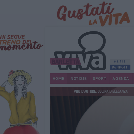
68.713
FANPAGE
HOME
NOTIZIE
SPORT
AGENDA