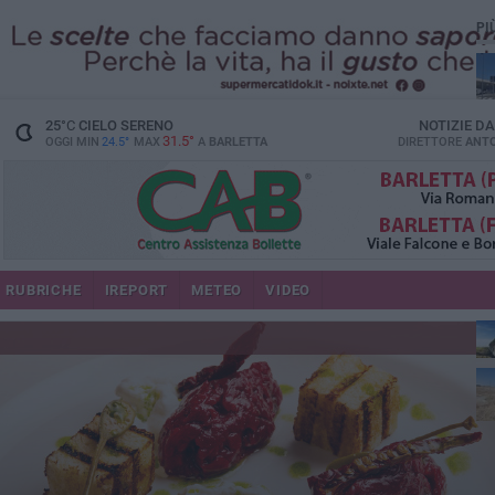
PI
25
°C
CIELO SERENO
NOTIZIE D
31.5°
OGGI MIN
24.5°
MAX
A
BARLETTA
DIRETTORE
ANTO
RUBRICHE
IREPORT
METEO
VIDEO