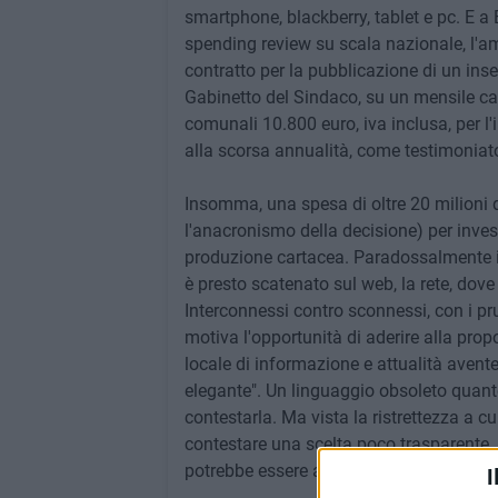
smartphone, blackberry, tablet e pc. E 
spending review su scala nazionale, l'a
contratto per la pubblicazione di un ins
Gabinetto del Sindaco, su un mensile car
comunali 10.800 euro, iva inclusa, per l
alla scorsa annualità, come testimoniat
Insomma, una spesa di oltre 20 milioni del
l'anacronismo della decisione) per inves
produzione cartacea. Paradossalmente il 
è presto scatenato sul web, la rete, dove
Interconnessi contro sconnessi, con i pr
motiva l'opportunità di aderire alla prop
locale di informazione e attualità avente
elegante". Un linguaggio obsoleto quanto
contestarla. Ma vista la ristrettezza a cui
contestare una scelta poco trasparente. C
potrebbe essere accessibile a tutti e gra
I