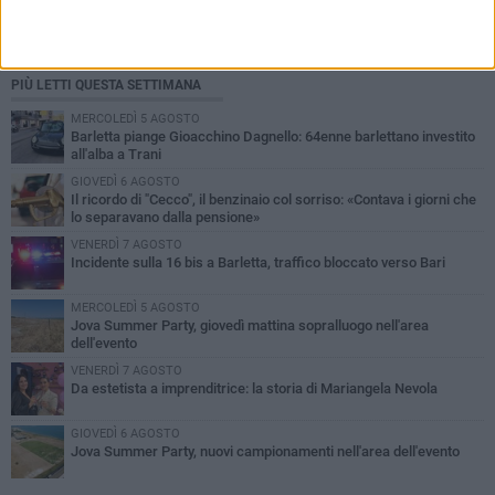
PIÙ LETTI QUESTA SETTIMANA
MERCOLEDÌ 5 AGOSTO
Barletta piange Gioacchino Dagnello: 64enne barlettano investito
all'alba a Trani
GIOVEDÌ 6 AGOSTO
Il ricordo di "Cecco", il benzinaio col sorriso: «Contava i giorni che
lo separavano dalla pensione»
VENERDÌ 7 AGOSTO
Incidente sulla 16 bis a Barletta, traffico bloccato verso Bari
MERCOLEDÌ 5 AGOSTO
Jova Summer Party, giovedì mattina sopralluogo nell'area
dell'evento
VENERDÌ 7 AGOSTO
Da estetista a imprenditrice: la storia di Mariangela Nevola
GIOVEDÌ 6 AGOSTO
Jova Summer Party, nuovi campionamenti nell'area dell'evento