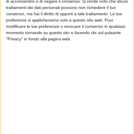
di acconsentire o di negare il consenso.
Si rende noto che alcuni
trattamenti dei dati personali possono non richiedere il tuo
I lavori sono stati introdotti dall'Avvocato Antonio
consenso, ma hai il diritto di opporti a tale trattamento. Le tue
Gorgoglione, Coordinatore del Forum Provinciale BAT, e
preferenze si applicheranno solo a questo sito web. Puoi
moderati da Ruggiero Doronzo.
modificare le tue preferenze o revocare il consenso in qualsiasi
momento tornando su questo sito e facendo clic sul pulsante
Il quadro del disagio è stato tracciato dal Dott. Leonardo
"Privacy" in fondo alla pagina web.
Trione, psicologo e scrittore, che ha definito la condizione
giovanile come lo "specchio della società attuale". Il disagio,
ha spiegato, nasce da un'educazione che fatica ad
abbandonare la "nostalgia" per adattarsi al "mondo liquido"
contemporaneo, producendo due modelli genitoriali
particolarmente dannosi: l'Iperprotettivo (il "pronto soccorso
permanente" che genera ragazzi ansiosi) e il Democratico-
Permissivo (i genitori-amici che minano l'autorevolezza).
In questo scenario, le nuove dipendenze sono lette come
tentativi di "anestesia emotiva". La ricetta per l'equilibrio è
univoca:
«Genitori forti equivalgono a figli più equilibrati».