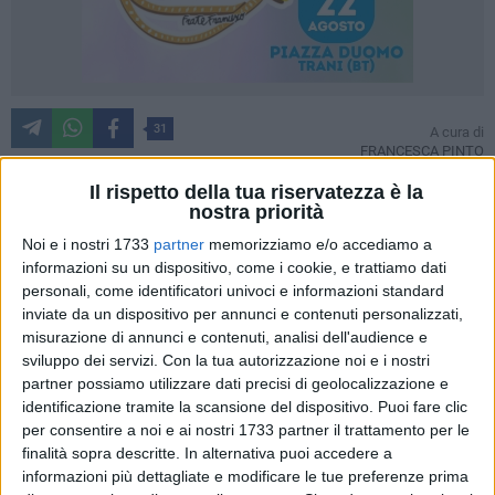
31
A cura di
FRANCESCA PINTO
Il rispetto della tua riservatezza è la
nostra priorità
L'amara verità –
«Quando interviene la Polizia è già troppo
Noi e i nostri 1733
partner
memorizziamo e/o accediamo a
tardi, abbiamo già perso tutti quanti»
– lanciata
informazioni su un dispositivo, come i cookie, e trattiamo dati
dall'Ispettore Leonardo Madera della Questura BAT, ha
personali, come identificatori univoci e informazioni standard
acceso la tavola rotonda
"Disagio Giovanile, Prevenzione e
inviate da un dispositivo per annunci e contenuti personalizzati,
misurazione di annunci e contenuti, analisi dell'audience e
Legalità"
. L'evento, promosso dalle Associazioni Familiari
sviluppo dei servizi.
Con la tua autorizzazione noi e i nostri
(enti che operano nella BAT a supporto della famiglia) e
partner possiamo utilizzare dati precisi di geolocalizzazione e
ospitato presso la biblioteca "Il Granaio" della Parrocchia
identificazione tramite la scansione del dispositivo. Puoi fare clic
della Santissima Trinità di Barletta, ha messo a confronto
per consentire a noi e ai nostri 1733 partner il trattamento per le
diversi attori sociali e istituzionali per definire una strategia
finalità sopra descritte. In alternativa puoi accedere a
comune contro la crescente fragilità adolescenziale.
informazioni più dettagliate e modificare le tue preferenze prima