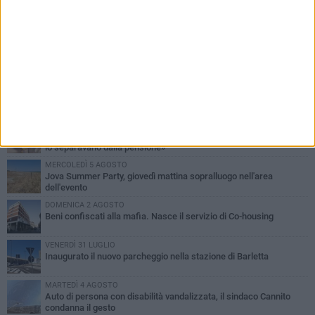
PIÙ LETTI QUESTA SETTIMANA
MERCOLEDÌ 5 AGOSTO
Barletta piange Gioacchino Dagnello: 64enne barlettano investito
all'alba a Trani
GIOVEDÌ 6 AGOSTO
Il ricordo di "Cecco", il benzinaio col sorriso: «Contava i giorni che
lo separavano dalla pensione»
MERCOLEDÌ 5 AGOSTO
Jova Summer Party, giovedì mattina sopralluogo nell'area
dell'evento
DOMENICA 2 AGOSTO
Beni confiscati alla mafia. Nasce il servizio di Co-housing
VENERDÌ 31 LUGLIO
Inaugurato il nuovo parcheggio nella stazione di Barletta
MARTEDÌ 4 AGOSTO
Auto di persona con disabilità vandalizzata, il sindaco Cannito
condanna il gesto