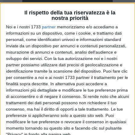
Il rispetto della tua riservatezza è la
nostra priorità
A cura di
Noi e i nostri 1733
partner
memorizziamo e/o accediamo a
PAOLO DORONZO
informazioni su un dispositivo, come i cookie, e trattiamo dati
personali, come identificatori univoci e informazioni standard
inviate da un dispositivo per annunci e contenuti personalizzati,
La storia si affaccia al nostro presente in diverse e mutevoli
misurazione di annunci e contenuti, analisi dell'audience e
forme, presentando la sua estrema attualità. Già, è per
sviluppo dei servizi.
Con la tua autorizzazione noi e i nostri
partner possiamo utilizzare dati precisi di geolocalizzazione e
questo che si è ritenuto fondamentale stigmatizzare degli
identificazione tramite la scansione del dispositivo. Puoi fare clic
eventi entro date simboliche, ma non casuali, per ribadire
per consentire a noi e ai nostri 1733 partner il trattamento per le
idee e concetti che non dobbiamo mai tacere. E' il senso
finalità sopra descritte. In alternativa puoi accedere a
dell'istituzione della Giornata Internazionale Studentesca. La
informazioni più dettagliate e modificare le tue preferenze prima
giornata è volta a ribadire il diritto allo studio, che in tutto il
di acconsentire o di negare il consenso.
Si rende noto che alcuni
mondo e in Italia deve essere garantito, senza considerarlo
trattamenti dei dati personali possono non richiedere il tuo
un optional, da somministrare in maniera indifferenziata a
consenso, ma hai il diritto di opporti a tale trattamento. Le tue
preferenze si applicheranno solo a questo sito web. Puoi
tutti.
modificare le tue preferenze o revocare il consenso in qualsiasi
momento tornando su questo sito e facendo clic sul pulsante
La giornata viene celebrata il 17 novembre di ogni anno, per
"Privacy" in fondo alla pagina web.