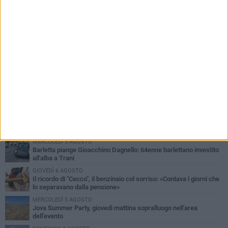
PIÙ LETTI QUESTA SETTIMANA
MERCOLEDÌ 5 AGOSTO
Barletta piange Gioacchino Dagnello: 64enne barlettano investito
all'alba a Trani
GIOVEDÌ 6 AGOSTO
Il ricordo di "Cecco", il benzinaio col sorriso: «Contava i giorni che
lo separavano dalla pensione»
MERCOLEDÌ 5 AGOSTO
Jova Summer Party, giovedì mattina sopralluogo nell'area
dell'evento