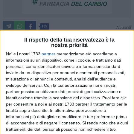
155
A cura di
VALENTINA PAOLILLO
Il rispetto della tua riservatezza è la
nostra priorità
Noi e i nostri 1733
partner
memorizziamo e/o accediamo a
In attesa che domani si cominci con le gare di
Coastal
informazioni su un dispositivo, come i cookie, e trattiamo dati
Rowing
, nei giorni scorsi hanno fatto visita al campo
personali, come identificatori univoci e informazioni standard
allestito per l'occasione sulla spiaggia di Ponente alcune
inviate da un dispositivo per annunci e contenuti personalizzati,
scolaresche barlettane. L'obiettivo è quello di avvicinare i
misurazione di annunci e contenuti, analisi dell'audience e
ragazzi alle discipline sportive e passare una giornata
sviluppo dei servizi.
Con la tua autorizzazione noi e i nostri
educativa in cui imparare a costruire una routine per vivere
partner possiamo utilizzare dati precisi di geolocalizzazione e
uno stile di vita edificante in cui coniugare studio e
identificazione tramite la scansione del dispositivo. Puoi fare clic
per consentire a noi e ai nostri 1733 partner il trattamento per le
allenamento. In questo modo i ragazzi hanno potuto
finalità sopra descritte. In alternativa puoi accedere a
sperimentare la gioia dell'esercizio fisico in spiaggia, in una
informazioni più dettagliate e modificare le tue preferenze prima
giornata diversa dalle altre, svolgendo attività di yoga,
di acconsentire o di negare il consenso.
Si rende noto che alcuni
pallavolo e beach soccer grazie al contributo delle realtà
trattamenti dei dati personali possono non richiedere il tuo
sportive locali Nelly Volley, Piccolo Loto, A.S.D. Cardone,