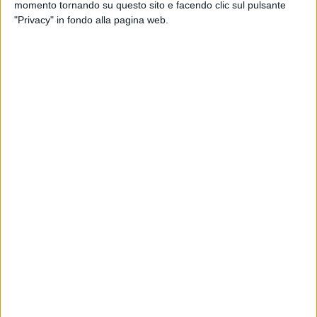
momento tornando su questo sito e facendo clic sul pulsante
"Privacy" in fondo alla pagina web.
Questa iniziativa è il frutto di una collaborazione con la Lega
Navale di Barletta a nome del Consiglio Direttivo Sezionale.
Far vivere questa esperienza, per alcuni unica, rappresenta
un mediatore pedagogico per avvicinarsi a contesti,
iniziative, discipline e modi di vivere diversi. Il mare porta con
se messaggi di grande intensità emotiva: viverlo necessita di
grande rispetto e soprattutto il rispetto delle regole.
Condividere questa esperienza con la Lega Navale, che
vanta circa ottocento Soci, significa essere portatori di un
messaggio dirompente di conoscenza della diversità. Il dr.
Saverio Costantino, psicologo dell'EPASSS, afferma: "poter
condividere, produce conoscenza più di una conferenza,
dove non vi è contaminazione di modi diversi di interpretare
la vita. La sofferenza psichica la conosce chi la vive, chi vive
a contatto con un familiare, amico, conoscente. Questa
contaminazione offre sempre una opportunità per crescere e