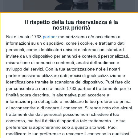
Il rispetto della tua riservatezza è la
nostra priorità
Noi e i nostri 1733
partner
memorizziamo e/o accediamo a
informazioni su un dispositivo, come i cookie, e trattiamo dati
Domenica, 5 settembre 2010, sarà dato seguito all'iniziativa
personali, come identificatori univoci e informazioni standard
di una passeggiata in barca che vedrà protagonisti alcuni
inviate da un dispositivo per annunci e contenuti personalizzati,
ospiti e operatori delle comunità riabilitative psichiatriche
misurazione di annunci e contenuti, analisi dell'audience e
EPASSS (Ente provinciale Acli Servizi Sociali e Sanitari)
sviluppo dei servizi.
Con la tua autorizzazione noi e i nostri
partner possiamo utilizzare dati precisi di geolocalizzazione e
presenti sul territorio di Barletta ASL BAT.
identificazione tramite la scansione del dispositivo. Puoi fare clic
per consentire a noi e ai nostri 1733 partner il trattamento per le
Le comunità riabilitative ospitano utenti su invio esclusivo
finalità sopra descritte. In alternativa puoi accedere a
dei CSM (Centri di salute mentale) della AL BAT. Lo staff è
informazioni più dettagliate e modificare le tue preferenze prima
composto da educatori professionali e operatori socio-
di acconsentire o di negare il consenso.
Si rende noto che alcuni
sanitari: coordinatore della CRAP Raffaele Lanotte,
trattamenti dei dati personali possono non richiedere il tuo
coordinatore della Comunità Alloggio Pino Cascella,
consenso, ma hai il diritto di opporti a tale trattamento. Le tue
preferenze si applicheranno solo a questo sito web. Puoi
responsabile sanitario dr. Giuseppe Roselli, psicologo dr.
modificare le tue preferenze o revocare il consenso in qualsiasi
Saverio Costantino.