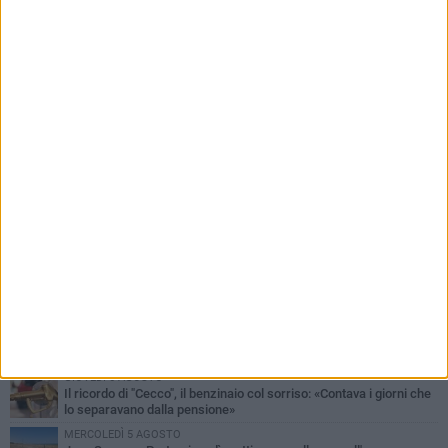
PIÙ LETTI QUESTA SETTIMANA
MERCOLEDÌ 5 AGOSTO
Barletta piange Gioacchino Dagnello: 64enne barlettano investito
all'alba a Trani
GIOVEDÌ 6 AGOSTO
Il ricordo di "Cecco", il benzinaio col sorriso: «Contava i giorni che
lo separavano dalla pensione»
MERCOLEDÌ 5 AGOSTO