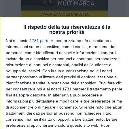
Il rispetto della tua riservatezza è la
41
nostra priorità
Noi e i nostri 1731
partner
memorizziamo e/o accediamo a
informazioni su un dispositivo, come i cookie, e trattiamo dati
Si è da poco conclusa, anche nel territorio della Provincia
personali, come identificatori univoci e informazioni standard
inviate da un dispositivo per annunci e contenuti personalizzati,
BAT, l'operazione nazionale complessa in materia di
misurazione di annunci e contenuti, analisi dell'audience e
controllo e vigilanza sulla filiera ittica denominata "
Mercato
sviluppo dei servizi.
Con la tua autorizzazione noi e i nostri
Globale
", promossa dal Comando Generale del Corpo delle
partner possiamo utilizzare dati precisi di geolocalizzazione e
Capitanerie di Porto
sotto l'egida del
Ministero delle
identificazione tramite la scansione del dispositivo. Puoi fare clic
Politiche Agricole Alimentari e Forestali
e coordinata a
per consentire a noi e ai nostri 1731 partner il trattamento per le
livello regionale dal
Centro di Controllo Area Pesca
finalità sopra descritte. In alternativa puoi accedere a
(C.C.A.P.) della Direzione Marittima di Bari.
informazioni più dettagliate e modificare le tue preferenze prima
di acconsentire o di negare il consenso.
Si rende noto che alcuni
trattamenti dei dati personali possono non richiedere il tuo
Questi, in sintesi, gli
obiettivi principali
dell'attività posta in
consenso, ma hai il diritto di opporti a tale trattamento. Le tue
essere: verificare la correttezza delle attività commerciali che
preferenze si applicheranno solo a questo sito web. Puoi
operano all'ingrosso e al dettaglio, al fine di tutelare il