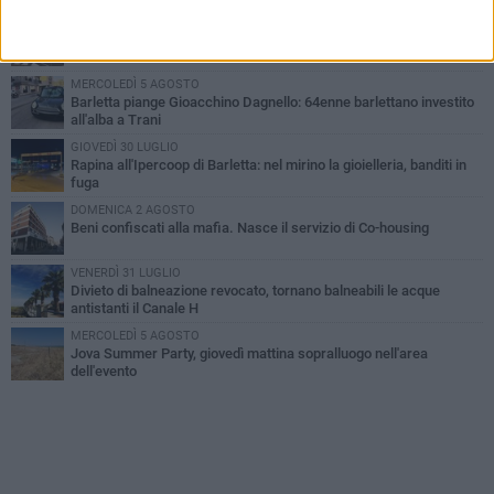
VENERDÌ 31 LUGLIO
Inaugurato il nuovo parcheggio nella stazione di Barletta
MERCOLEDÌ 5 AGOSTO
Barletta piange Gioacchino Dagnello: 64enne barlettano investito
all'alba a Trani
GIOVEDÌ 30 LUGLIO
Rapina all'Ipercoop di Barletta: nel mirino la gioielleria, banditi in
fuga
DOMENICA 2 AGOSTO
Beni confiscati alla mafia. Nasce il servizio di Co-housing
VENERDÌ 31 LUGLIO
Divieto di balneazione revocato, tornano balneabili le acque
antistanti il Canale H
MERCOLEDÌ 5 AGOSTO
Jova Summer Party, giovedì mattina sopralluogo nell'area
dell'evento