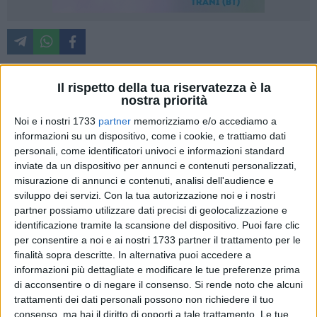
Il rispetto della tua riservatezza è la
«È trascorso poco più di un anno da quando, presso la Sala
nostra priorità
Sano Domenico, con patrocinio del Comune di Barletta, ci
Noi e i nostri 1733
partner
memorizziamo e/o accediamo a
veniva illustrato con solenne compiacimento il "Rapporto
informazioni su un dispositivo, come i cookie, e trattiamo dati
Ambiente e Salute" redatto da Arpa Puglia, AReSS e Asl Bt.
personali, come identificatori univoci e informazioni standard
Un documento che, per chi ha buona memoria, dipingeva
inviate da un dispositivo per annunci e contenuti personalizzati,
misurazione di annunci e contenuti, analisi dell'audience e
una Barletta idilliaca: aria in linea con i limiti di legge,
sviluppo dei servizi.
Con la tua autorizzazione noi e i nostri
balneazione eccellente e dati epidemiologici così
partner possiamo utilizzare dati precisi di geolocalizzazione e
rassicuranti da far invidia a una località montana. Ma se
identificazione tramite la scansione del dispositivo. Puoi fare clic
quel rapporto di dodici mesi fa ci invitava a dormire sonni
per consentire a noi e ai nostri 1733 partner il trattamento per le
tranquilli, il recentissimo Consiglio Comunale ha rincarato la
finalità sopra descritte. In alternativa puoi accedere a
dose con un colpo di teatro memorabile. Il primo cittadino, in
informazioni più dettagliate e modificare le tue preferenze prima
un impeto di ottimismo, ha tuonato contro chiunque osi
di acconsentire o di negare il consenso.
Si rende noto che alcuni
trattamenti dei dati personali possono non richiedere il tuo
ancora dubitare: "Basta dire che Barletta è una città
consenso, ma hai il diritto di opporti a tale trattamento. Le tue