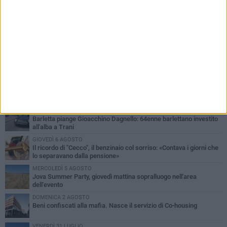
PIÙ LETTI QUESTA SETTIMANA
MERCOLEDÌ 5 AGOSTO
Barletta piange Gioacchino Dagnello: 64enne barlettano investito
all'alba a Trani
GIOVEDÌ 6 AGOSTO
Il ricordo di "Cecco", il benzinaio col sorriso: «Contava i giorni che
lo separavano dalla pensione»
MERCOLEDÌ 5 AGOSTO
Jova Summer Party, giovedì mattina sopralluogo nell'area
dell'evento
DOMENICA 2 AGOSTO
Beni confiscati alla mafia. Nasce il servizio di Co-housing
VENERDÌ 31 LUGLIO