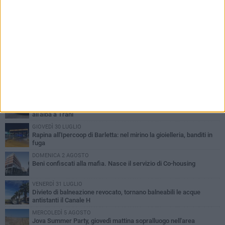
PIÙ LETTI QUESTA SETTIMANA
VENERDÌ 31 LUGLIO
Inaugurato il nuovo parcheggio nella stazione di Barletta
MERCOLEDÌ 5 AGOSTO
Barletta piange Gioacchino Dagnello: 64enne barlettano investito
all'alba a Trani
GIOVEDÌ 30 LUGLIO
Rapina all'Ipercoop di Barletta: nel mirino la gioielleria, banditi in
fuga
DOMENICA 2 AGOSTO
Beni confiscati alla mafia. Nasce il servizio di Co-housing
VENERDÌ 31 LUGLIO
Divieto di balneazione revocato, tornano balneabili le acque
antistanti il Canale H
MERCOLEDÌ 5 AGOSTO
Jova Summer Party, giovedì mattina sopralluogo nell'area