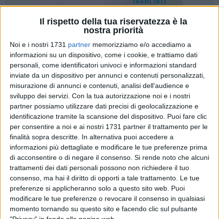
Il rispetto della tua riservatezza è la
nostra priorità
Noi e i nostri 1731
partner
memorizziamo e/o accediamo a
informazioni su un dispositivo, come i cookie, e trattiamo dati
personali, come identificatori univoci e informazioni standard
«Prendiamo atto della retromarcia del Sindaco Cannito che
inviate da un dispositivo per annunci e contenuti personalizzati,
garantisce l'apertura del cimitero anche nei pomeriggi di
misurazione di annunci e contenuti, analisi dell'audience e
luglio e agosto, contrariamente a quanto affermato dalla
sviluppo dei servizi.
Con la tua autorizzazione noi e i nostri
precedente Ordinanza Sindacale, confermando la chiusura
partner possiamo utilizzare dati precisi di geolocalizzazione e
tecnica il lunedì per i necessari interventi di manutenzione. Si
identificazione tramite la scansione del dispositivo. Puoi fare clic
tratta di una scelta guidata finalmente da buon senso e
per consentire a noi e ai nostri 1731 partner il trattamento per le
finalità sopra descritte. In alternativa puoi accedere a
concretezza, sollecitata ormai da settimane dalla
informazioni più dettagliate e modificare le tue preferenze prima
cittadinanza. Una necessità che Rete Civica Barletta ha
di acconsentire o di negare il consenso.
Si rende noto che alcuni
intercettato e sollevato tra i primi, facendosi cassa di
trattamenti dei dati personali possono non richiedere il tuo
risonanza per le legittime richieste di chi desidera far visita
consenso, ma hai il diritto di opporti a tale trattamento. Le tue
ai propri cari negli orari resi più accessibili dal clima e dagli
preferenze si applicheranno solo a questo sito web. Puoi
impegni quotidiani». Così i referenti di Rete Civica, Giuseppe
modificare le tue preferenze o revocare il consenso in qualsiasi
Di Bari e Raffaele Patella.
momento tornando su questo sito e facendo clic sul pulsante