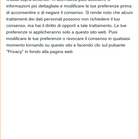
informazioni più dettagliate e modificare le tue preferenze prima
di acconsentire o di negare il consenso.
Si rende noto che alcuni
«Invito - aggiunge il politico tranese - chi ha ruoli istituzionali
trattamenti dei dati personali possono non richiedere il tuo
ad intervenire, smorzare queste velleità e indurre a più miti
consenso, ma hai il diritto di opporti a tale trattamento. Le tue
consigli chi pensa di poter prevaricare ciò che la legge ha
preferenze si applicheranno solo a questo sito web. Puoi
modificare le tue preferenze o revocare il consenso in qualsiasi
oramai istituito da anni evitando altresì inutili battaglie
momento tornando su questo sito e facendo clic sul pulsante
campanilistiche che danneggiano l'immagine dell'intero
"Privacy" in fondo alla pagina web.
territorio».