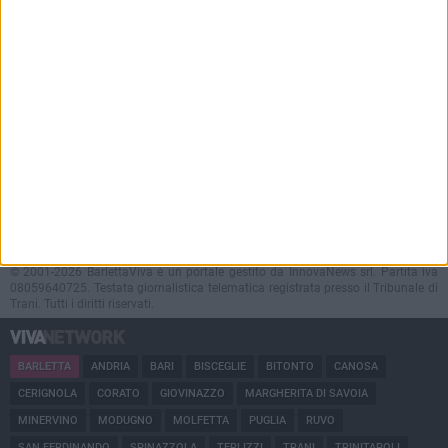
BARLETTAVIVA APP
Scarica l'applicazione per iPhone,
iPad e Android e ricevi notizie push
Contatti
Policy e Privacy
GOCITY NEWS PLATFORM
Notizie da
Barletta
Direttore
Antonio Quinto
© 2001-2026 BarlettaViva è un portale gestito da InnovaNews srl. Partita iva
08059640725. Testata giornalistica telematica registrata presso il Tribunale di
Trani. Tutti i diritti riservati.
BARLETTA
ANDRIA
BARI
BISCEGLIE
BITONTO
CANOSA
CERIGNOLA
CORATO
GIOVINAZZO
MARGHERITA DI SAVOIA
MINERVINO
MODUGNO
MOLFETTA
PUGLIA
RUVO
SAN FERDINANDO
SPINAZZOLA
TERLIZZI
TRANI
TRINITAPOLI