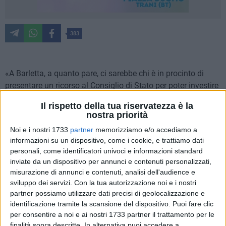
383
«A Barletta, a quanto pare, ci sarebbe chi è in procinto di
presentare un ricorso al Consiglio di Stato per poter investire
la città di Barletta come unico capoluogo di provincia
Il rispetto della tua riservatezza è la
destituendo così Trani e Andria. Se Trani non mantiene alta
nostra priorità
la guardia rischiamo di perdere oltre che l'ospedale e
Noi e i nostri 1733
partner
memorizziamo e/o accediamo a
l'archivio di stato, anche il titolo di co-capoluogo della sesta
informazioni su un dispositivo, come i cookie, e trattiamo dati
provincia»: lo afferma il membro della direzione nazionale di
personali, come identificatori univoci e informazioni standard
Fratelli d'Italia, Raimondo Lima, replicando alla nota
inviate da un dispositivo per annunci e contenuti personalizzati,
pubblicata ieri su BarlettaViva a firma della Base del
misurazione di annunci e contenuti, analisi dell'audience e
comitato di lotta "Barletta provincia".
sviluppo dei servizi.
Con la tua autorizzazione noi e i nostri
partner possiamo utilizzare dati precisi di geolocalizzazione e
ASSOCIAZIONI
15
identificazione tramite la scansione del dispositivo. Puoi fare clic
Ricorso per Barletta capoluogo di provincia:
per consentire a noi e ai nostri 1733 partner il trattamento per le
«Il tempo è quasi scaduto»
finalità sopra descritte. In alternativa puoi accedere a