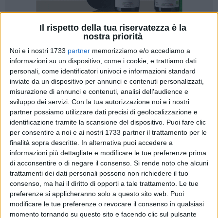
Il rispetto della tua riservatezza è la
nostra priorità
31
Noi e i nostri 1733
partner
memorizziamo e/o accediamo a
informazioni su un dispositivo, come i cookie, e trattiamo dati
personali, come identificatori univoci e informazioni standard
Il Campionato Regionale Individuale Pugliese 2019 è dai
inviate da un dispositivo per annunci e contenuti personalizzati,
organizzato Club Ufficiali di Risiko! di Foggia, Barletta e
misurazione di annunci e contenuti, analisi dell'audience e
Bitonto, quali, al fine di favorire lo scambio culturale e Iudico,
sviluppo dei servizi.
Con la tua autorizzazione noi e i nostri
partner possiamo utilizzare dati precisi di geolocalizzazione e
intendono promuovere una maggiore attività di
identificazione tramite la scansione del dispositivo. Puoi fare clic
coordinamento e gioco loro.
per consentire a noi e ai nostri 1733 partner il trattamento per le
finalità sopra descritte. In alternativa puoi accedere a
I referenti designati alla organizzazione suddetta sono:
informazioni più dettagliate e modificare le tue preferenze prima
di acconsentire o di negare il consenso.
Si rende noto che alcuni
RCU FOGGIA: Raffaele di Mauro e Michele Russo
trattamenti dei dati personali possono non richiedere il tuo
RCU BARLETTA Antonio Valerio (admea)
consenso, ma hai il diritto di opporti a tale trattamento. Le tue
RCU BITONTO: Domenico Pinto (napoleone081) e Ivan
preferenze si applicheranno solo a questo sito web. Puoi
Demichele
modificare le tue preferenze o revocare il consenso in qualsiasi
momento tornando su questo sito e facendo clic sul pulsante