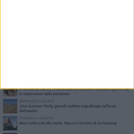
PIÙ LETTI QUESTA SETTIMANA
MERCOLEDÌ 5 AGOSTO
Barletta piange Gioacchino Dagnello: 64enne barlettano investito
all'alba a Trani
GIOVEDÌ 6 AGOSTO
Il ricordo di "Cecco", il benzinaio col sorriso: «Contava i giorni che
lo separavano dalla pensione»
MERCOLEDÌ 5 AGOSTO
Jova Summer Party, giovedì mattina sopralluogo nell'area
dell'evento
DOMENICA 2 AGOSTO
Beni confiscati alla mafia. Nasce il servizio di Co-housing