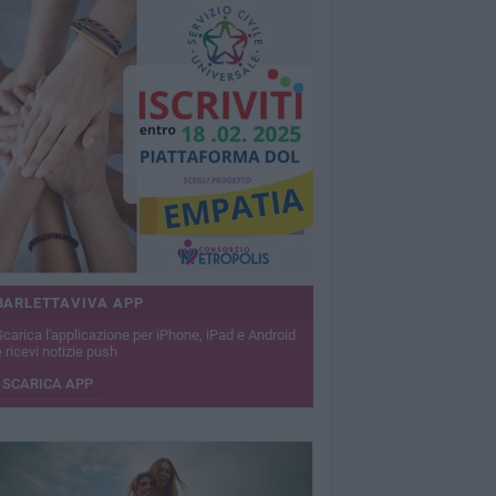
BARLETTAVIVA APP
Scarica l'applicazione per iPhone, iPad e Android
 ricevi notizie push
SCARICA APP