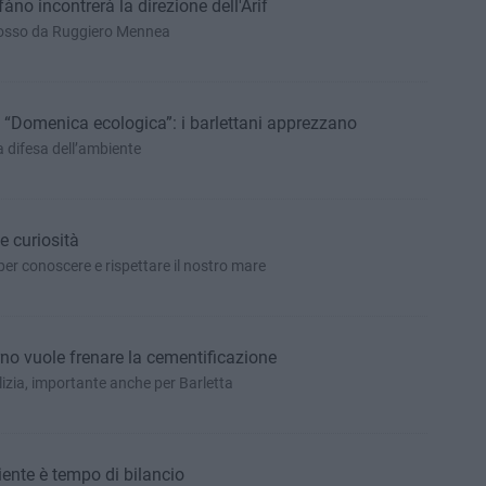
àno incontrerà la direzione dell'Arif
mosso da Ruggiero Mennea
 e “Domenica ecologica”: i barlettani apprezzano
a difesa dell’ambiente
e curiosità
r conoscere e rispettare il nostro mare
erno vuole frenare la cementificazione
lizia, importante anche per Barletta
biente è tempo di bilancio