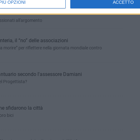
PIÙ OPZIONI
ACCETTO
uario; un Cittadino scrive al progettista Ing.
assionati all'argomento
eria, il “no” delle associazioni
rnata mondiale contro
Santuario secondo l'assessore Damiani
el Progettista?
 che sfidarono la città
oro bici