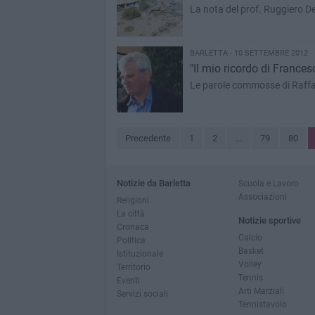
La nota del prof. Ruggiero Del
BARLETTA - 10 SETTEMBRE 2012
"Il mio ricordo di France
Le parole commosse di Raffa
Precedente
1
2
...
79
80
Notizie da Barletta
Scuola e Lavoro
Associazioni
Religioni
La città
Notizie sportive
Cronaca
Calcio
Politica
Basket
Istituzionale
Volley
Territorio
Tennis
Eventi
Arti Marziali
Servizi sociali
Tennistavolo