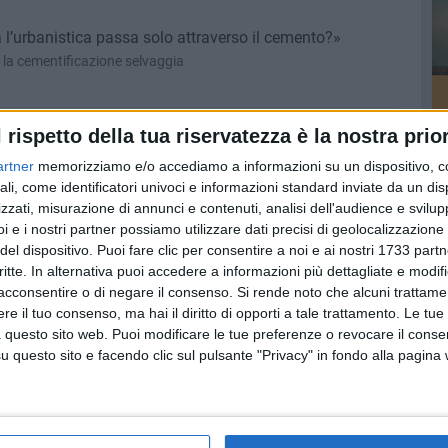
a l’urbanistica passa solo attraverso il cemento?»
la cementificazione selvaggia
l rispetto della tua riservatezza è la nostra prior
in calo nel 2012/2013 nella Bat
artner
memorizziamo e/o accediamo a informazioni su un dispositivo, c
i prodotti
ali, come identificatori univoci e informazioni standard inviate da un di
zzati, misurazione di annunci e contenuti, analisi dell'audience e svilupp
i e i nostri partner possiamo utilizzare dati precisi di geolocalizzazione 
del dispositivo. Puoi fare clic per consentire a noi e ai nostri 1733 partn
terza Provincia per segnalazioni
critte. In alternativa puoi accedere a informazioni più dettagliate e modif
nunciati sono Boccadoro ed ex Memonada
acconsentire o di negare il consenso.
Si rende noto che alcuni trattamen
e il tuo consenso, ma hai il diritto di opporti a tale trattamento. Le tue
 questo sito web. Puoi modificare le tue preferenze o revocare il conse
questo sito e facendo clic sul pulsante "Privacy" in fondo alla pagina
trolio nelle Tremiti
si unisce alla campagna regionale