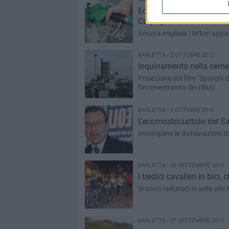
Ecomostriciattolo del Sant
Carpagnano
Ancora migliaia i lettori app
BARLETTA - 2 OTTOBRE 2012
Inquinamento nella cement
Proiezione del film “Sporchi da morire” per riflettere nella gio
l’incenerimento dei rifiuti
BARLETTA - 1 OTTOBRE 2012
L'ecomostriciattolo del 
Incomplete le dichiarazioni d
BARLETTA - 30 SETTEMBRE 2012
I tredici cavalieri in bici,
Si sono radunati in sella alle l
BARLETTA - 27 SETTEMBRE 2012