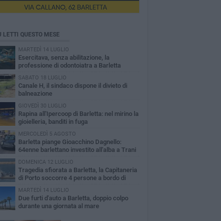
Ù LETTI QUESTO MESE
MARTEDÌ 14 LUGLIO
Esercitava, senza abilitazione, la
professione di odontoiatra a Barletta
SABATO 18 LUGLIO
Canale H, il sindaco dispone il divieto di
balneazione
GIOVEDÌ 30 LUGLIO
Rapina all'Ipercoop di Barletta: nel mirino la
gioielleria, banditi in fuga
MERCOLEDÌ 5 AGOSTO
Barletta piange Gioacchino Dagnello:
64enne barlettano investito all'alba a Trani
DOMENICA 12 LUGLIO
Tragedia sfiorata a Barletta, la Capitaneria
di Porto soccorre 4 persone a bordo di
vole Sup
MARTEDÌ 14 LUGLIO
Due furti d'auto a Barletta, doppio colpo
durante una giornata al mare