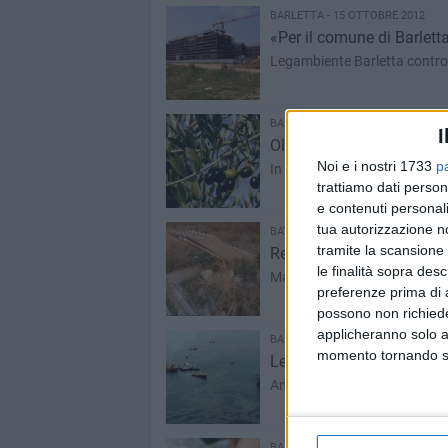
BARLETTA - 15 OTTOBRE 2012
«Per il comune di Barlett
Legambiente Barletta contro 
BARLETTA - 14 OTTOBRE 2012
I
Olio d'oliva, produzione 
Noi e i nostri 1733
p
In aumento però la qualità de
trattiamo dati person
e contenuti personali
tua autorizzazione no
BAT - 7 OTTOBRE 2012
tramite la scansione 
Reati ambientali, la Bat 
le finalità sopra des
Mare e coste, i casi più de
preferenze prima di 
possono non richieder
applicheranno solo a
BARLETTA - 7 OTTOBRE 2012
momento tornando su 
Legambient​e dice no al pe
Anche la sezione di Barletta 
BARLETTA - 4 OTTOBRE 2012