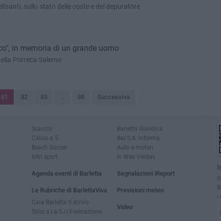
lisanti, sullo stato delle coste e del depuratore
sco", in memoria di un grande uomo
ella Porreca Salerno
81
82
83
...
98
Successiva
Scacchi
Barletta Giuridica
Calcio a 5
Bar.S.A. informa
Beach Soccer
Auto e motori
Altri sport
In Web Veritas
I
Agenda eventi di Barletta
Segnalazioni iReport
R
B
Le Rubriche di BarlettaViva
Previsioni meteo
i
Cara Barletta ti scrivo
Video
Sicur.a.l.a S.r.l Formazione