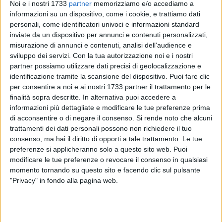
Noi e i nostri 1733
partner
memorizziamo e/o accediamo a
informazioni su un dispositivo, come i cookie, e trattiamo dati
«Vedendo
la mostra del prof. Paolo Vitali
, ho pianto - così ha
personali, come identificatori univoci e informazioni standard
esordito Lillo - Non abbiamo colori. Siamo contro i partiti,
inviate da un dispositivo per annunci e contenuti personalizzati,
perché ci hanno tolto tutto - ha detto senza mezzi termini -
misurazione di annunci e contenuti, analisi dell'audience e
Bisogna far uscire l'orgoglio di tutti. E quel 2 Agosto - giorno
sviluppo dei servizi.
Con la tua autorizzazione noi e i nostri
della grande manifestazione svoltasi a Taranto, con migliaia
partner possiamo utilizzare dati precisi di geolocalizzazione e
di persone per le strade della città - abbiamo tirato fuori il
identificazione tramite la scansione del dispositivo. Puoi fare clic
nostro orgoglio di lavoratori e di padri, e abbiamo così
per consentire a noi e ai nostri 1733 partner il trattamento per le
finalità sopra descritte. In alternativa puoi accedere a
chiesto il permesso di parlare. La speranza è che tutti i
informazioni più dettagliate e modificare le tue preferenze prima
tarantini tirino fuori la loro rabbia. Noi vogliano soltanto una
di acconsentire o di negare il consenso.
Si rende noto che alcuni
cosa: avere un lavoro pulito». «Il quartiere Tamburi - la zona
trattamenti dei dati personali possono non richiedere il tuo
di Taranto più vicina all'Ilva - è uno dei quartieri più stuprati -
consenso, ma hai il diritto di opporti a tale trattamento. Le tue
ha ricordato con forza Vincenzo - Sono stanco di subire i
preferenze si applicheranno solo a questo sito web. Puoi
soprusi di un'azienda che ha azzerato le coscienze, la
modificare le tue preferenze o revocare il consenso in qualsiasi
popolazione e alcuni posti di lavoro. Il comitato mi ha
momento tornando su questo sito e facendo clic sul pulsante
"Privacy" in fondo alla pagina web.
motivato ancora di più in questa lotta - e ha poi aggiunto -
Ho cercato di vendere casa per allontanarmi, ma ovviamente
non ci sono riuscito. Mio figlio, come tanti bimbi dei
Tamburi, ha sofferto di asma. Abbiamo continuato a vivere