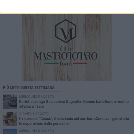
PIÙ LETTI QUESTA SETTIMANA
MERCOLEDÌ 5 AGOSTO
Barletta piange Gioacchino Dagnello: 64enne barlettano investito
all'alba a Trani
GIOVEDÌ 6 AGOSTO
Il ricordo di "Cecco", il benzinaio col sorriso: «Contava i giorni che
lo separavano dalla pensione»
MERCOLEDÌ 5 AGOSTO