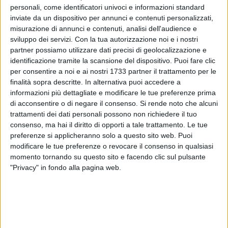
domenica 11 febbraio a Barletta in Corso Vittorio Emanuele
personali, come identificatori univoci e informazioni standard
inviate da un dispositivo per annunci e contenuti personalizzati,
(nei pressi della statua di Eraclio).
misurazione di annunci e contenuti, analisi dell'audience e
sviluppo dei servizi.
Con la tua autorizzazione noi e i nostri
L'obiettivo di questa iniziativa è coinvolgere attivamente la
partner possiamo utilizzare dati precisi di geolocalizzazione e
comunità nella promozione di comportamenti responsabili
identificazione tramite la scansione del dispositivo. Puoi fare clic
nella gestione degli amici a quattro zampe e nel
per consentire a noi e ai nostri 1733 partner il trattamento per le
mantenimento di spazi pubblici puliti e sicuri per tutti.
finalità sopra descritte. In alternativa puoi accedere a
informazioni più dettagliate e modificare le tue preferenze prima
di acconsentire o di negare il consenso.
Si rende noto che alcuni
L'evento sarà animato dai volontari che daranno consigli e
trattamenti dei dati personali possono non richiedere il tuo
istruzioni sui comportamenti più corretti e distribuiranno
consenso, ma hai il diritto di opporti a tale trattamento. Le tue
gadgets a tutti coloro che passeranno con i loro amici a
preferenze si applicheranno solo a questo sito web. Puoi
quattro zampe. Un piccolo gesto da parte di ciascun
modificare le tue preferenze o revocare il consenso in qualsiasi
cittadino può fare una grande differenza per la nostra
momento tornando su questo sito e facendo clic sul pulsante
comunità. Invitiamo tutti i cittadini a partecipare a questa
"Privacy" in fondo alla pagina web.
significativa giornata di sensibilizzazione, ad unirsi a noi
nella promozione di comportamenti responsabili e nel
contribuire a un ambiente più pulito e sano per tutti.