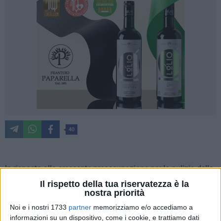
40
In risposta alla crescente preoccupazione per la pulizia delle
aree pubbliche e il rispetto dell'ambiente, i volontari del
Il rispetto della tua riservatezza è la
Nucleo guardia ambientale Sezione di Barletta hanno
nostra priorità
organizzato una "Giornata di Sensibilizzazione contro le
Noi e i nostri 1733
partner
memorizziamo e/o accediamo a
Deiezioni Canine e Rispetto dell'Ambiente", che si terrà
informazioni su un dispositivo, come i cookie, e trattiamo dati