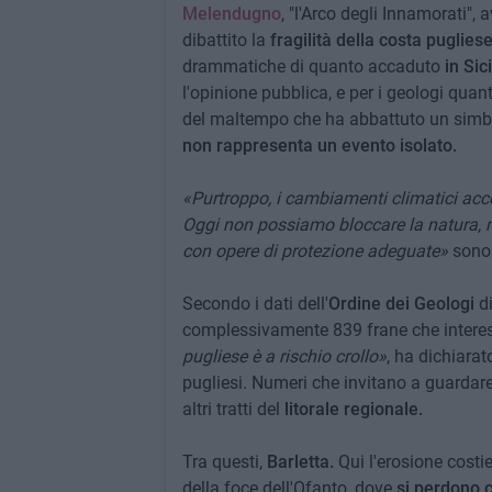
Melendugno
, "l'Arco degli Innamorati", 
dibattito la
fragilità della costa puglies
drammatiche di quanto accaduto
in Sic
l'opinione pubblica, e per i geologi quan
del maltempo che ha abbattuto un simbol
non rappresenta un evento isolato.
«Purtroppo, i cambiamenti climatici acc
Oggi non possiamo bloccare la natura, ma
con opere di protezione adeguate»
sono 
Secondo i dati dell'
Ordine dei Geologi
d
complessivamente 839 frane che intere
pugliese è a rischio crollo»
, ha dichiarat
pugliesi. Numeri che invitano a guarda
altri tratti del
litorale regionale.
Tra questi,
Barletta.
Qui l'erosione cost
della foce dell'Ofanto, dove
si perdono ci