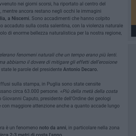
avvenuto nei giorni scorsi, ha riportato al centro del
e
, mentre ancora restano negli occhi le immagini
ilia, a Niscemi.
Sono accadimenti che hanno colpito
to accaduto sulla costa salentina, con la violenza naturale
o di enorme bellezza naturalistica per la nostra regione,
elerano fenomeni naturali che un tempo erano più lenti.
 abbiamo il dovere di mitigare gli effetti dell'erosione
state le parole del presidente
Antonio Decaro.
iffusi sulla stampa, in Puglia sono state censite
ssano circa 63.000 persone.
«Più della metà della costa
o Giovanni Caputo, presidente dell'Ordine dei geologi
re con maggiore attenzione anche a quanto accade lungo
iera è un fenomeno
noto da anni
, in particolare nella zona
rca 2-3 metri di costa l'anno.