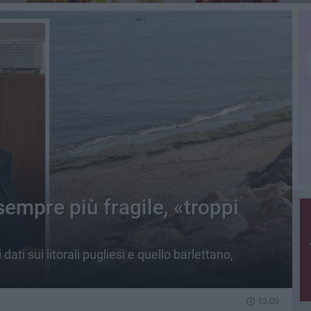
sempre più fragile, «troppi
dati sui litorali pugliesi e quello barlettano,
12.09