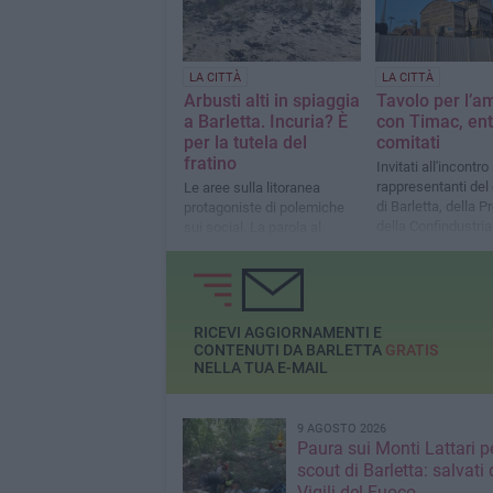
LA CITTÀ
LA CITTÀ
Arbusti alti in spiaggia
Tavolo per l’a
a Barletta. Incuria? È
con Timac, ent
per la tutela del
comitati
fratino
Invitati all'incontro 
rappresentanti de
Le aree sulla litoranea
di Barletta, della P
protagoniste di polemiche
della Confindustria
sui social. La parola al
presidente di Legambiente:
«Le dune costiere vanno
protette»
RICEVI AGGIORNAMENTI E
CONTENUTI DA BARLETTA
GRATIS
NELLA TUA E-MAIL
9 AGOSTO 2026
Paura sui Monti Lattari p
scout di Barletta: salvati 
Vigili del Fuoco