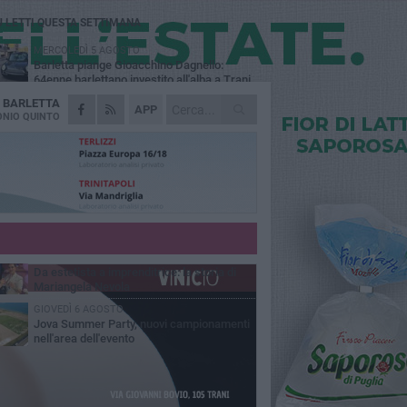
Ù LETTI QUESTA SETTIMANA
MERCOLEDÌ 5 AGOSTO
Barletta piange Gioacchino Dagnello:
64enne barlettano investito all'alba a Trani
A
BARLETTA
GIOVEDÌ 6 AGOSTO
APP
Il ricordo di "Cecco", il benzinaio col
NIO QUINTO
sorriso: «Contava i giorni che lo
paravano dalla pensione»
VENERDÌ 7 AGOSTO
Incidente sulla 16 bis a Barletta, traffico
bloccato verso Bari
MERCOLEDÌ 5 AGOSTO
Jova Summer Party, giovedì mattina
sopralluogo nell'area dell'evento
VENERDÌ 7 AGOSTO
Da estetista a imprenditrice: la storia di
Mariangela Nevola
GIOVEDÌ 6 AGOSTO
Jova Summer Party, nuovi campionamenti
nell'area dell'evento