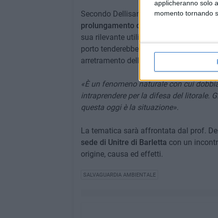
applicheranno solo a
momento tornando su 
Secondo Dellisanti il fenomeno è destina
prolungamento del molo di Ponente
, i 
sua rilevante utilità,
ostacolerebbe
ulter
porto tenderebbe ad avanzare, mentre al
arretramento della linea di costa.
«È un fenomeno naturale con cui dobbiamo
intraprendere per la difesa del litorale. 
questa oggi è la situazione».
La tematica sarà affrontata dal prof. Del
sede di Unitre di Barletta
con un incontr
origine, causa ed effetti.
SALVAGUARDIA AMBIENTALE