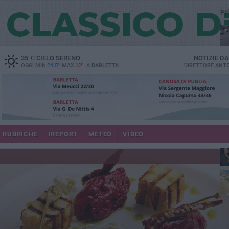
PI
35
°C
CIELO SERENO
NOTIZIE D
32°
OGGI MIN
24.5°
MAX
A
BARLETTA
DIRETTORE
ANTO
se
RUBRICHE
IREPORT
METEO
VIDEO