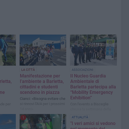
LA CITTÀ
ASSOCIAZIONI
Manifestazione per
Il Nucleo Guardia
letta,
l'ambiente a Barletta,
Ambientale di
cittadini e studenti
Barletta partecipa alla
one
scendono in piazza
“Mobility Emergency
Exhibition”
Cianci: «Bisogna evitare che
si rinnovi l'AIA per i prossimi
ade per
Con l'evento a Bisceglie
14 anni»
chiusa la settimana della
logica
Protezione civile
ATTUALITÀ
1
"I veri amici si vedono
nel momento del