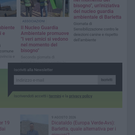
bisogno", un'iniziativa
del nucleo guardia
ambientale di Barletta
ASSOCIAZIONI
Giornata di
mbiente
Il Nucleo Guardia
Sensibilizzazione contro le
i e
Ambientale promuove
deiezioni canine e rispetto
"I veri amici si vedono
dell'ambiente
nel momento del
i
bisogno"
l comune
rovincia e
Seconda giornata di
Sensibilizzazione contro le
deiezioni canine e rispetto
Iscriviti alla Newsletter
dell'ambiente
Iscriviti
Iscrivendoti accetti i
termini
e la
privacy policy
9 AGOSTO 2026
er 19
Dicataldo (Europa Verde-Avs):
dai
Barletta, quale alternativa per i
giovani?