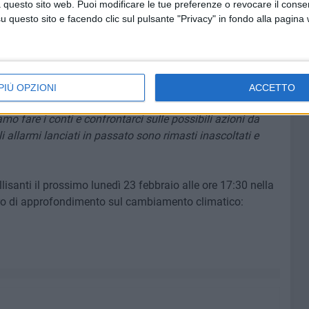
 questo sito web. Puoi modificare le tue preferenze o revocare il conse
questo sito e facendo clic sul pulsante "Privacy" in fondo alla pagina
to a proseguire e potrebbe accentuarsi con il
cui lavori sono previsti entro fine anno. L'opera, pur nella
iormente il trasporto dei sedimenti: l'arenile nei pressi del
la foce il mare guadagnerebbe spazio con ulteriore
PIÙ OPZIONI
ACCETTO
 fare i conti e confrontarci sulle possibili azioni da
Gli allarmi lanciati in passato sono rimasti inascoltati e
lisanti il prossimo lunedì 23 febbraio alle ore 17:30 nella
o di approfondimento sul cambiamento climatico: