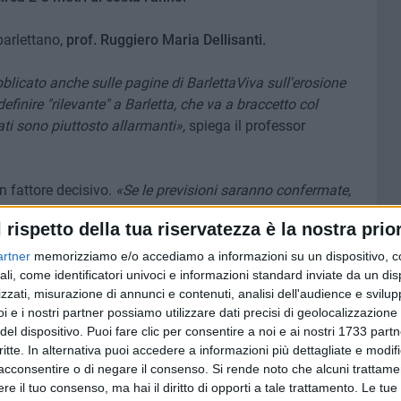
barlettano,
prof. Ruggiero Maria Dellisanti.
bblicato anche sulle pagine di BarlettaViva sull'erosione
inire "rilevante" a Barletta, che va a braccetto col
ti sono piuttosto allarmanti»,
spiega il professor
 fattore decisivo.
«Se le previsioni saranno confermate,
ento del livello del mare nel Golfo di Manfredonia tra i
l rispetto della tua riservatezza è la nostra prior
 sulla nostra costa. Questo non farà altro che amplificare il
 specifico di Barletta - dallo scarso apporto detritico».
artner
memorizziamo e/o accediamo a informazioni su un dispositivo, c
ali, come identificatori univoci e informazioni standard inviate da un di
zzati, misurazione di annunci e contenuti, analisi dell'audience e svilupp
re il presente. L
'antica linea di costa di Barletta era la
i e i nostri partner possiamo utilizzare dati precisi di geolocalizzazione 
tto il fortino del Paraticchio alla fine dell'Ottocento, come
del dispositivo. Puoi fare clic per consentire a noi e ai nostri 1733 partn
l tempo, i depositi trasportati dal fiume Ofanto e
critte. In alternativa puoi accedere a informazioni più dettagliate e modif
hanno contribuito ad allargare alcuni tratti di arenile. Ma
acconsentire o di negare il consenso.
Si rende noto che alcuni trattamen
 detriti
ha favorito l'arretramento della linea costiera.
e il tuo consenso, ma hai il diritto di opporti a tale trattamento. Le tue