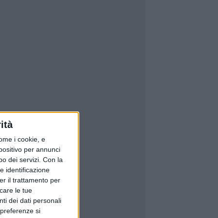
ità
ome i cookie, e
spositivo per annunci
o dei servizi.
Con la
e identificazione
er il trattamento per
icare le tue
ti dei dati personali
 preferenze si