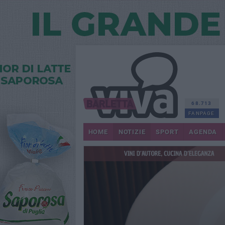
68.713
FANPAGE
HOME
NOTIZIE
SPORT
AGENDA