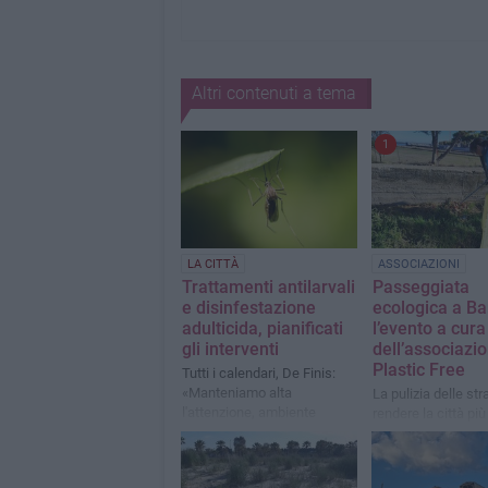
Altri contenuti a tema
1
LA CITTÀ
ASSOCIAZIONI
Trattamenti antilarvali
Passeggiata
e disinfestazione
ecologica a Bar
adulticida, pianificati
l’evento a cura
gli interventi
dell’associazi
Plastic Free
Tutti i calendari, De Finis:
«Manteniamo alta
La pulizia delle str
l'attenzione, ambiente
rendere la città più
migliore»
accogliente ed eco