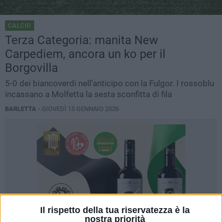
CALCIO
Terza Categoria: manita New
Carpediem, ancora un ko per il
Borgovilla
5-0 dei biancoverdi nell’anticipo con la Fulgor. I rossoblu
incassano a Molfetta la sesta sconfitta di fila
BARLETTA -
GIOVEDÌ 15 GENNAIO 2026
Il rispetto della tua riservatezza è la
nostra priorità