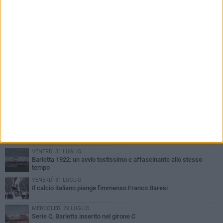
PIÙ LETTI QUESTA SETTIMANA
GIOVEDÌ 6 AGOSTO
Addio a mister Marchioro. L'uomo del Barletta in B
SABATO 1 AGOSTO
Poker di Da Silva, Barletta batte Soccer Trani 4-1 in amichevole
VENERDÌ 31 LUGLIO
Serie C Sky Wifi: fissate date e orari delle prime otto giornate di
campionato.
VENERDÌ 31 LUGLIO
Barletta 1922: un avvio tostissimo e affascinante allo stesso
tempo
VENERDÌ 31 LUGLIO
Il calcio italiano piange l'immenso Franco Baresi
MERCOLEDÌ 29 LUGLIO
Serie C, Barletta inserito nel girone C