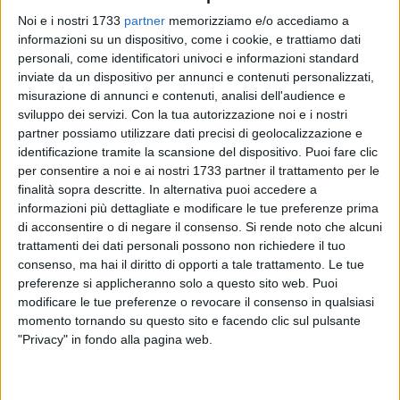
Noi e i nostri 1733
partner
memorizziamo e/o accediamo a
informazioni su un dispositivo, come i cookie, e trattiamo dati
personali, come identificatori univoci e informazioni standard
inviate da un dispositivo per annunci e contenuti personalizzati,
1
A cura di
misurazione di annunci e contenuti, analisi dell'audience e
COSIMO CAMPANELLA
sviluppo dei servizi.
Con la tua autorizzazione noi e i nostri
partner possiamo utilizzare dati precisi di geolocalizzazione e
identificazione tramite la scansione del dispositivo. Puoi fare clic
È stato un turno di campionato dai due volti quello delle
per consentire a noi e ai nostri 1733 partner il trattamento per le
squadre barlettane militanti nel girone zona Bari di Terza
finalità sopra descritte. In alternativa puoi accedere a
informazioni più dettagliate e modificare le tue preferenze prima
Categoria Puglia, laddove a una New Carpediem dilagante
di acconsentire o di negare il consenso.
Si rende noto che alcuni
con il 5-0 rifilato alla Fulgor Molfetta, grazie alla rete di
trattamenti dei dati personali possono non richiedere il tuo
Ruggiero Saggese e alle doppiette di Michele Vino e
consenso, ma hai il diritto di opporti a tale trattamento. Le tue
Gianluca Crudele, fa purtroppo da contraltare un Borgovilla,
preferenze si applicheranno solo a questo sito web. Puoi
che in casa del Real Molfetta (1-3) incassa la sesta sconfitta
modificare le tue preferenze o revocare il consenso in qualsiasi
consecutiva e resta ultimo in classifica con soli quattro
momento tornando su questo sito e facendo clic sul pulsante
punti.
"Privacy" in fondo alla pagina web.
Resta in una tranquilla posizione di centro classifica invece