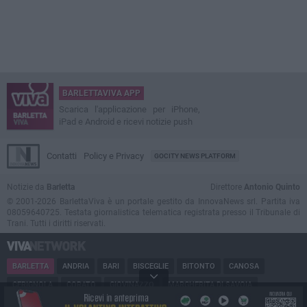
BARLETTAVIVA APP
Scarica l'applicazione per iPhone,
iPad e Android e ricevi notizie push
Contatti
Policy e Privacy
GOCITY NEWS PLATFORM
Notizie da
Barletta
Direttore
Antonio Quinto
© 2001-2026 BarlettaViva è un portale gestito da InnovaNews srl. Partita iva
08059640725. Testata giornalistica telematica registrata presso il Tribunale di
Trani. Tutti i diritti riservati.
BARLETTA
ANDRIA
BARI
BISCEGLIE
BITONTO
CANOSA
CERIGNOLA
CORATO
GIOVINAZZO
MARGHERITA DI SAVOIA
MINERVINO
MODUGNO
MOLFETTA
PUGLIA
RUVO