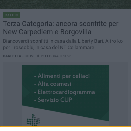
CALCIO
Terza Categoria: ancora sconfitte per
New Carpediem e Borgovilla
Biancoverdi sconfitti in casa dalla Liberty Bari. Altro ko
per i rossoblu, in casa del NT Cellammare
BARLETTA -
GIOVEDÌ 12 FEBBRAIO 2026