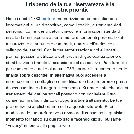
Il rispetto della tua riservatezza è la
nostra priorità
Noi e i nostri 1733
partner
memorizziamo e/o accediamo a
1
A cura di
informazioni su un dispositivo, come i cookie, e trattiamo dati
COSIMO CAMPANELLA
personali, come identificatori univoci e informazioni standard
inviate da un dispositivo per annunci e contenuti personalizzati,
misurazione di annunci e contenuti, analisi dell'audience e
Seppur di misura, e anche in maniera piuttosto onorevole,
sviluppo dei servizi.
Con la tua autorizzazione noi e i nostri
Borgovilla e New Carpediem, escono ancora una volta
partner possiamo utilizzare dati precisi di geolocalizzazione e
entrambe sconfitte dall'ultimo turno di campionato.
Nel
identificazione tramite la scansione del dispositivo. Puoi fare clic
per consentire a noi e ai nostri 1733 partner il trattamento per le
consueto anticipo del sabato sera del Manzi Chiapulin, la
finalità sopra descritte. In alternativa puoi accedere a
New Carpediem è uscita sconfitta per 0-1 dal difficile
informazioni più dettagliate e modificare le tue preferenze prima
confronto con la forte Liberty Bari, squadra che attualmente
di acconsentire o di negare il consenso.
Si rende noto che alcuni
occupa il quarto posto nel girone zona Bari di Terza
trattamenti dei dati personali possono non richiedere il tuo
Categoria Puglia. La New Carpediem resta invece all'ottavo
consenso, ma hai il diritto di opporti a tale trattamento. Le tue
posto, con 18 punti, in compagnia del Bisceglie Next Gen.
preferenze si applicheranno solo a questo sito web. Puoi
modificare le tue preferenze o revocare il consenso in qualsiasi
momento tornando su questo sito e facendo clic sul pulsante
Come dicevamo, sconfitta di misura anche per il Borgovilla,
"Privacy" in fondo alla pagina web.
che resta purtroppo desolatamente ultimo in classifica con 4