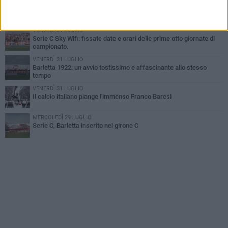
SABATO 1 AGOSTO
Poker di Da Silva, Barletta batte Soccer Trani 4-1 in amichevole
VENERDÌ 31 LUGLIO
Serie C Sky Wifi: fissate date e orari delle prime otto giornate di
campionato.
VENERDÌ 31 LUGLIO
Barletta 1922: un avvio tostissimo e affascinante allo stesso
tempo
VENERDÌ 31 LUGLIO
Il calcio italiano piange l'immenso Franco Baresi
MERCOLEDÌ 29 LUGLIO
Serie C, Barletta inserito nel girone C