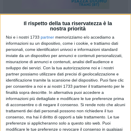
10
A cura di
Il rispetto della tua riservatezza è la
VALENTINA PAOLILLO
nostra priorità
Noi e i nostri 1733
partner
memorizziamo e/o accediamo a
informazioni su un dispositivo, come i cookie, e trattiamo dati
Si è svolta ieri mattina presso la sede della Lega Navale di
personali, come identificatori univoci e informazioni standard
Barletta la conferenza stampa di presentazione del
inviate da un dispositivo per annunci e contenuti personalizzati,
misurazione di annunci e contenuti, analisi dell'audience e
Campionato Italiano di Beach Sprint 2025, che si svolgerà
sviluppo dei servizi.
Con la tua autorizzazione noi e i nostri
presso il lungomare Pietro Mennea nelle giornate del 12,13 e
partner possiamo utilizzare dati precisi di geolocalizzazione e
14 Settembre nel tratto di spiaggia tra il Bagno 27 e il Que
identificazione tramite la scansione del dispositivo. Puoi fare clic
Cuba.
per consentire a noi e ai nostri 1733 partner il trattamento per le
finalità sopra descritte. In alternativa puoi accedere a
Tante novità per questa III edizione, con un crescente
informazioni più dettagliate e modificare le tue preferenze prima
numero di iscrizioni rispetto al Campionato del 2022 con
di acconsentire o di negare il consenso.
Si rende noto che alcuni
trattamenti dei dati personali possono non richiedere il tuo
oltre 400 atleti provenienti da tutta Italia (con una previsione
consenso, ma hai il diritto di opporti a tale trattamento. Le tue
di 800 al termine del prossimo 8 settembre) che si
preferenze si applicheranno solo a questo sito web. Puoi
sfideranno in questa spettacolare competizione sportiva in
modificare le tue preferenze o revocare il consenso in qualsiasi