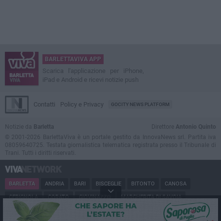
BARLETTAVIVA APP
Scarica l'applicazione per iPhone,
iPad e Android e ricevi notizie push
Contatti
Policy e Privacy
GOCITY NEWS PLATFORM
Notizie da
Barletta
Direttore
Antonio Quinto
© 2001-2026 BarlettaViva è un portale gestito da InnovaNews srl. Partita iva
08059640725. Testata giornalistica telematica registrata presso il Tribunale di
Trani. Tutti i diritti riservati.
BARLETTA
ANDRIA
BARI
BISCEGLIE
BITONTO
CANOSA
CERIGNOLA
CORATO
GIOVINAZZO
MARGHERITA DI SAVOIA
MINERVINO
MODUGNO
MOLFETTA
PUGLIA
RUVO