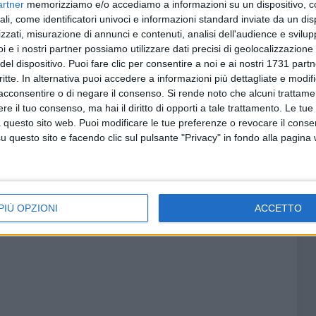
artner
memorizziamo e/o accediamo a informazioni su un dispositivo, c
iettata verso gli Europei e i Mondiali, programmati in
ali, come identificatori univoci e informazioni standard inviate da un di
 a Barletta, già sede quest'anno di uno dei raduni della
zzati, misurazione di annunci e contenuti, analisi dell'audience e svilupp
istema federale di selezioni chiare e trasparenti offrirà
i e i nostri partner possiamo utilizzare dati precisi di geolocalizzazione 
l diritto di vestire la maglia azzurra. Desidero
del dispositivo. Puoi fare clic per consentire a noi e ai nostri 1731 partn
e Roberto Pio Rizzi, alla guida di un Comitato
critte. In alternativa puoi accedere a informazioni più dettagliate e modif
perienza del Mondiale 2023 e dai precedenti appuntamenti
acconsentire o di negare il consenso.
Si rende noto che alcuni trattamen
e il tuo consenso, ma hai il diritto di opporti a tale trattamento. Le tue
per l'organizzazione dei Campionati Italiani 2025. Una
 questo sito web. Puoi modificare le tue preferenze o revocare il conse
e in ragione della ricandidatura per i Tricolori 2026, già
questo sito e facendo clic sul pulsante "Privacy" in fondo alla pagina
7-19 luglio".
PIÙ OPZIONI
ACCETTO