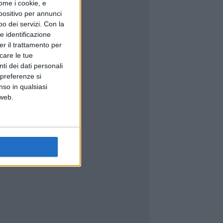
ome i cookie, e
spositivo per annunci
o dei servizi.
Con la
e identificazione
er il trattamento per
icare le tue
ti dei dati personali
 preferenze si
nso in qualsiasi
 web.