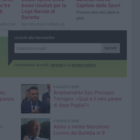
i tre
buoni risultati per la
Capitale dello Sport
ti
Lega Navale di
Previsti oltre 400 atleti in
Barletta
gara
sitivo per
Nei time trials brillano gli
arletta
atleti barlettani, con tre finali
ter. In
per il primo posto raggiunte,
Iscriviti alla Newsletter
 Senior e
sei finali per il bronzo e una
 finali
semifinale. Domani in gara
Iscriviti
le categorie Senior e Under
19
Iscrivendoti accetti i
termini
e la
privacy policy
6 AGOSTO 2026
io,
Ampliamento San Procopio,
 parola
Trimigno: «Qual è il vero parere
di Arpa Puglia?»
6 AGOSTO 2026
i
Addio a mister Marchioro.
L'uomo del Barletta in B