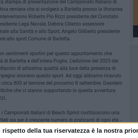
nza stampa di presentazione del Campionato Italiano di
va remiera che si svolgerà a Barletta presso la litoranea
nterverranno Roberto Pio Rizzi presidente del Comitato
sidente Lega Navale, Debora Ciliento assessore
nale alla Sanità e allo Sport, Angelo Giliberto presidente
re allo sport Comune di Barletta.
n sentimenti sportivi per questo appuntamento che
 di Barletta e dell'intera Puglia. L'edizione del 2025 dei
tacolo di altissima qualità alla luce della presenza di
n impegno onorano questo sport. Ad oggi abbiamo ricevuto
di circa 800 al termine del prossimo 8 settembre. Desidero
politiche che ci stanno supportando in questa avventura
zi,
, i Campionati Italiani di Beach Sprint costituiscono una
atleti sia per il crescente numero di praticanti di ogni età -
 Federazione Italiana Canottaggio – A Barletta, sotto i
l rispetto della tua riservatezza è la nostra prior
emo sfide spettacolari in spiaggia e in acqua, con