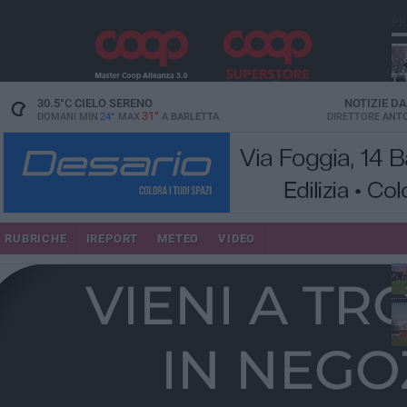
PI
30.5
°C
CIELO SERENO
NOTIZIE D
31°
DOMANI MIN
24°
MAX
A
BARLETTA
DIRETTORE
ANTO
RUBRICHE
IREPORT
METEO
VIDEO