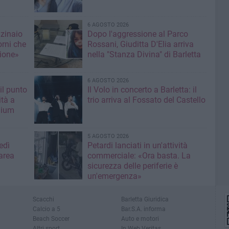
6 AGOSTO 2026
nzinaio
Dopo l'aggressione al Parco
orni che
Rossani, Giuditta D'Elia arriva
ione»
nella "Stanza Divina" di Barletta
6 AGOSTO 2026
il punto
Il Volo in concerto a Barletta: il
ità a
trio arriva al Fossato del Castello
mium
5 AGOSTO 2026
edì
Petardi lanciati in un'attività
area
commerciale: «Ora basta. La
sicurezza delle periferie è
un'emergenza»
Scacchi
Barletta Giuridica
Calcio a 5
Bar.S.A. informa
Beach Soccer
Auto e motori
Altri sport
In Web Veritas