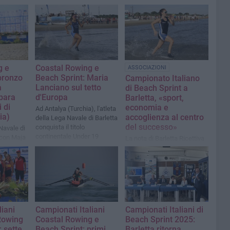
g e
Coastal Rowing e
ASSOCIAZIONI
bronzo
Beach Sprint: Maria
Campionato Italiano
a
Lanciano sul tetto
di Beach Sprint a
bara
d'Europa
Barletta, «sport,
i di
economia e
Ad Antalya (Turchia), l'atleta
ia)
accoglienza al centro
della Lega Navale di Barletta
del successo»
conquista il titolo
 Navale di
continentale Under 19
 con Maja
La nota di Barletta Ricettiva
 un solo
iche
ley
liani
Campionati Italiani
Campionati Italiani di
Rowing
Coastal Rowing e
Beach Sprint 2025:
: sette
Beach Sprint: primi
Barletta ritorna