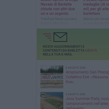
Navale di Barletta
medaglie (di cu
chiude con altri due
ori) per gli atle
ori e un argento
barlettani
Trionfi per Maria Lanciano,
Bilancio più che po
Barbara Cilli e Paola
la Lega Navale di B
Piazzolla (Fiamme Rosse).
nella categoria Mas
Argento per Azzurra Severini
corso i Time Trials
e Alessio Verdi
Under 19: domani le
RICEVI AGGIORNAMENTI E
CONTENUTI DA BARLETTA
GRATIS
NELLA TUA E-MAIL
6 AGOSTO 2026
Ampliamento San Procop
Collettivo Exit: «Nessuna
fine»
6 AGOSTO 2026
Jova Summer Party, nuov
campionamenti nell'area
dell'evento