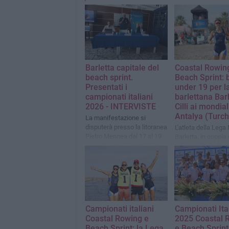
Barletta capitale del
Coastal Rowin
beach sprint.
Beach Sprint: 
Presentati i
under 19 per l
campionati italiani
barlettana Bar
2026 - INTERVISTE
Cilli ai mondial
Antalya (Turch
La manifestazione si
disputerà presso la litoranea
L'atleta della Lega
Pietro Mennea dal 17 al 19
Barletta, in coppia
luglio prossimi
Antoni, supera per
secondo le britann
Nicholson e White
Campionati italiani
Campionati Ita
Coastal Rowing e
2025 Coastal 
Beach Sprint: la Lega
e Beach Sprint