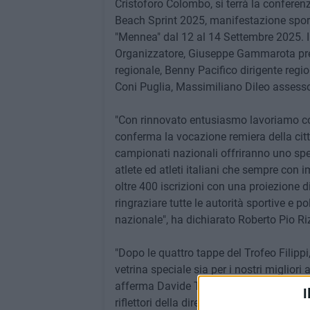
Cristoforo Colombo, si terrà la confere
Beach Sprint 2025, manifestazione sporti
"Mennea" dal 12 al 14 Settembre 2025. I
Organizzatore, Giuseppe Gammarota pre
regionale, Benny Pacifico dirigente regio
Coni Puglia, Massimiliano Dileo assesso
"Con rinnovato entusiasmo lavoriamo co
conferma la vocazione remiera della città
campionati nazionali offriranno uno spet
atlete ed atleti italiani che sempre co
oltre 400 iscrizioni con una proiezione 
ringraziare tutte le autorità sportive e 
nazionale", ha dichiarato Roberto Pio Riz
"Dopo le quattro tappe del Trofeo Filippi
vetrina speciale sia per i nostri migliori 
afferma Davide Tizzano, Presidente della
I
riflettori della diretta di RaiSport, vedr