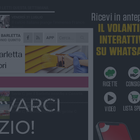
Ù LETTI QUESTA SETTIMANA
VENERDÌ 31 LUGLIO
Il calcio italiano piange l'immenso Franco
Baresi
A
BARLETTA
VENERDÌ 31 LUGLIO
APP
Serie C Sky Wifi: fissate date e orari delle
NIO QUINTO
prime otto giornate di campionato.
SABATO 1 AGOSTO
Poker di Da Silva, Barletta batte Soccer
Trani 4-1 in amichevole
VENERDÌ 31 LUGLIO
Barletta 1922: un avvio tostissimo e
affascinante allo stesso tempo
GIOVEDÌ 30 LUGLIO
Serie C, per il Barletta esordio a Caserta.
Prima in casa contro il Bari
MERCOLEDÌ 29 LUGLIO
Serie C, Barletta inserito nel girone C