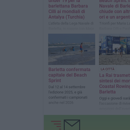
under 19 per la
Beach Sprint: 
barlettana Barbara
Navale di Barl
Cilli ai mondiali di
chiude con altr
Antalya (Turchia)
ori e un argen
L'atleta della Lega Navale di
Trionfi per Maria L
Barletta, in coppia con Maja
Barbara Cilli e Pao
Antoni, supera per un solo
Piazzolla (Fiamme
secondo le britanniche
Argento per Azzurr
Nicholson e Whiteley
e Alessio Verdi
Barletta confermata
LA CITTÀ
capitale del Beach
La Rai trasmet
Sprint
sintesi dei mon
Coastal Rowin
Dal 12 al 14 settembre
Barletta
l'edizione 2025, e già
confermati i campionati
Oggi e giovedì sar
anche nel 2026
l’occasione di riviv
emozioni dell’even