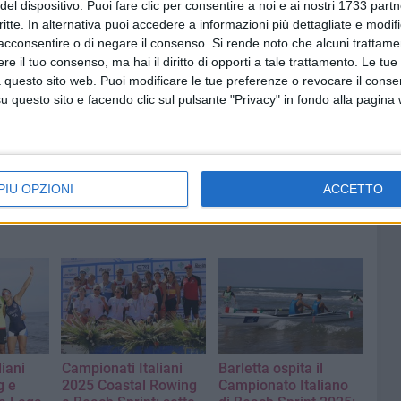
del dispositivo. Puoi fare clic per consentire a noi e ai nostri 1733 partn
 andata all'austriaca Marlene Kuehr, che nella finale B ha
critte. In alternativa puoi accedere a informazioni più dettagliate e modif
a Garcia Rodriguez.
acconsentire o di negare il consenso.
Si rende noto che alcuni trattamen
e il tuo consenso, ma hai il diritto di opporti a tale trattamento. Le tue
 questo sito web. Puoi modificare le tue preferenze o revocare il conse
questo sito e facendo clic sul pulsante "Privacy" in fondo alla pagina
PIÙ OPZIONI
ACCETTO
iani
Campionati Italiani
Barletta ospita il
g e
2025 Coastal Rowing
Campionato Italiano