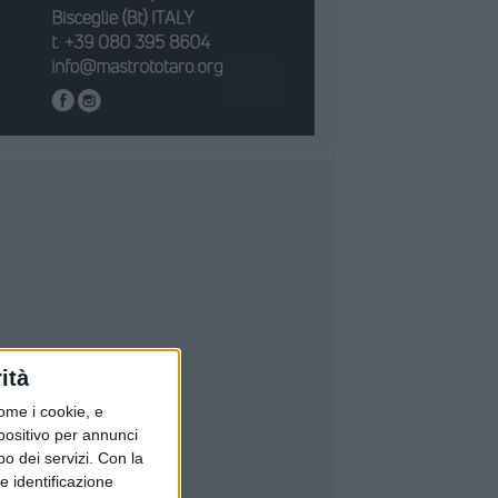
ità
ome i cookie, e
spositivo per annunci
o dei servizi.
Con la
e identificazione