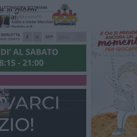
Ù LETTI QUESTA SETTIMANA
GIOVEDÌ 6 AGOSTO
Addio a mister Marchioro. L'uomo del
Barletta in B
A
BARLETTA
SABATO 1 AGOSTO
APP
Poker di Da Silva, Barletta batte Soccer
NIO QUINTO
Trani 4-1 in amichevole
VENERDÌ 31 LUGLIO
Serie C Sky Wifi: fissate date e orari delle
prime otto giornate di campionato.
VENERDÌ 31 LUGLIO
Barletta 1922: un avvio tostissimo e
affascinante allo stesso tempo
VENERDÌ 31 LUGLIO
Il calcio italiano piange l'immenso Franco
Baresi
MERCOLEDÌ 29 LUGLIO
Serie C, Barletta inserito nel girone C