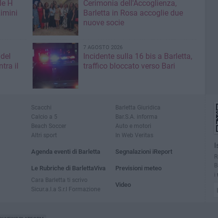
le H
Cerimonia dell'Accoglienza,
imini
Barletta in Rosa accoglie due
nuove socie
7 AGOSTO 2026
 del
Incidente sulla 16 bis a Barletta,
tra il
traffico bloccato verso Bari
Scacchi
Barletta Giuridica
Calcio a 5
Bar.S.A. informa
Beach Soccer
Auto e motori
Altri sport
In Web Veritas
I
Agenda eventi di Barletta
Segnalazioni iReport
R
B
Le Rubriche di BarlettaViva
Previsioni meteo
i
Cara Barletta ti scrivo
Video
Sicur.a.l.a S.r.l Formazione