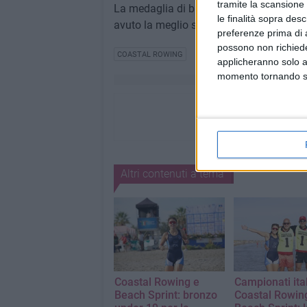
tramite la scansione 
La medaglia di bronzo, per la cronaca , è
le finalità sopra des
avuto la meglio sulla spagnola Alejandr
preferenze prima di 
possono non richieder
COASTAL ROWING
applicheranno solo a
momento tornando su 
Altri contenuti a tema
Coastal Rowing e
Campionati ital
Beach Sprint: bronzo
Coastal Rowin