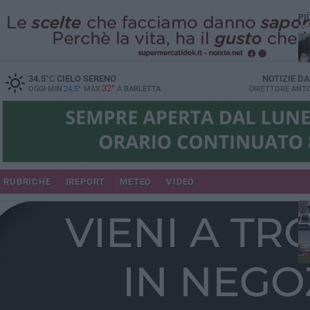
PI
34.5
°C
CIELO SERENO
NOTIZIE D
32°
OGGI MIN
24.5°
MAX
A
BARLETTA
DIRETTORE
ANTO
RUBRICHE
IREPORT
METEO
VIDEO