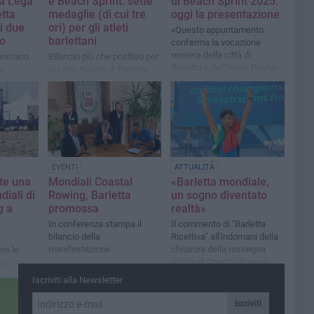
la Lega
e Beach Sprint: sette
di Beach Sprint 2025:
etta
medaglie (di cui tre
oggi la presentazione
i due
ori) per gli atleti
«Questo appuntamento
to
barlettani
conferma la vocazione
remiera della città di
anciano,
Bilancio più che positivo per
Barletta e dell'intera Puglia»
la
la Lega Navale di Barletta
 Rosse).
nella categoria Master. In
a Severini
corso i Time Trials Senior e
Under 19: domani le finali
EVENTI
ATTUALITÀ
te una
Mondiali Coastal
«Barletta mondiale,
diali di
Rowing, Barletta
un sogno diventato
g a
promossa
realtà»
In conferenza stampa il
Il commento di "Barletta
bilancio della
Ricettiva" all'indomani della
à
manifestazione
chiusura della rassegna
ere le
iridata di Coastal Rowing
to
Iscriviti alla Newsletter
Iscriviti