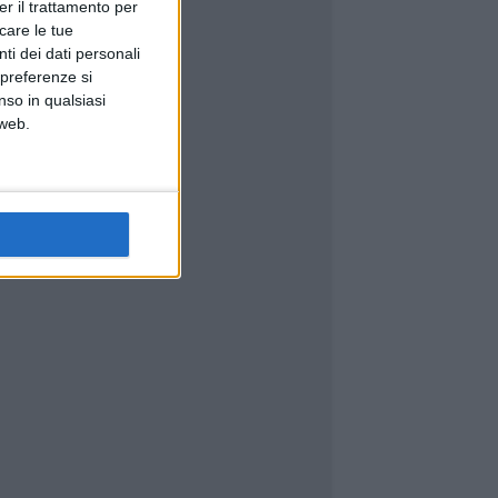
er il trattamento per
icare le tue
ti dei dati personali
 preferenze si
nso in qualsiasi
 web.