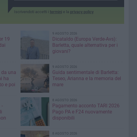
Iscrivendoti accetti i
termini
e la
privacy policy
9 AGOSTO 2026
er 19
Dicataldo (Europa Verde-Avs):
dai
Barletta, quale alternativa per i
giovani?
9 AGOSTO 2026
a da una
Guida sentimentale di Barletta:
mi ha
Teseo, Arianna e la memoria del
mare
8 AGOSTO 2026
 -
Pagamento acconto TARI 2026
li
Pago PA e F24 nuovamente
non
disponibili
8 AGOSTO 2026