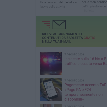
per la manutenzio
Il comunicato del club dopo
dell'impianto in cu
l'avvio delle attività
il Barletta
RICEVI AGGIORNAMENTI E
CONTENUTI DA BARLETTA
GRATIS
NELLA TUA E-MAIL
7 AGOSTO 2026
Incidente sulla 16 bis a Ba
traffico bloccato verso Ba
7 AGOSTO 2026
Pagamento acconto TARI
«Pago PA e F24
temporaneamente non
disponibili»
7 AGOSTO 2026