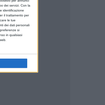
spositivo per annunci
o dei servizi.
Con la
e identificazione
er il trattamento per
icare le tue
ti dei dati personali
 preferenze si
nso in qualsiasi
 web.