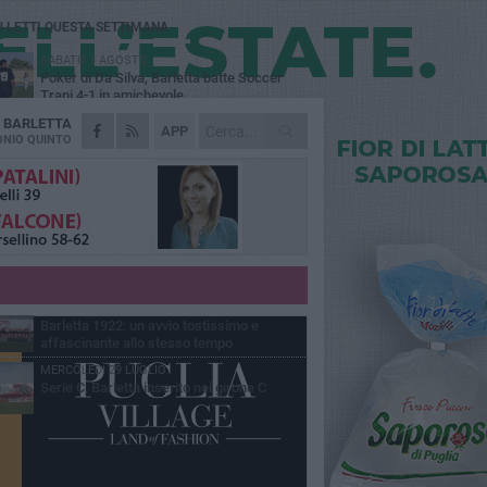
Ù LETTI QUESTA SETTIMANA
SABATO 1 AGOSTO
Poker di Da Silva, Barletta batte Soccer
Trani 4-1 in amichevole
A
BARLETTA
VENERDÌ 31 LUGLIO
APP
Serie C Sky Wifi: fissate date e orari delle
NIO QUINTO
prime otto giornate di campionato.
VENERDÌ 31 LUGLIO
Il calcio italiano piange l'immenso Franco
Baresi
GIOVEDÌ 6 AGOSTO
Addio a mister Marchioro. L'uomo del
Barletta in B
VENERDÌ 31 LUGLIO
Barletta 1922: un avvio tostissimo e
affascinante allo stesso tempo
MERCOLEDÌ 29 LUGLIO
Serie C, Barletta inserito nel girone C