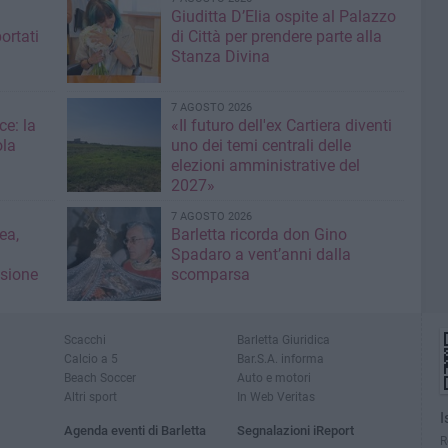
Giuditta D’Elia ospite al Palazzo
ortati
di Città per prendere parte alla
Stanza Divina
7 AGOSTO 2026
ce: la
«Il futuro dell'ex Cartiera diventi
ola
uno dei temi centrali delle
elezioni amministrative del
2027»
7 AGOSTO 2026
ea,
Barletta ricorda don Gino
Spadaro a vent’anni dalla
isione
scomparsa
Scacchi
Barletta Giuridica
Calcio a 5
Bar.S.A. informa
Beach Soccer
Auto e motori
Altri sport
In Web Veritas
I
Agenda eventi di Barletta
Segnalazioni iReport
R