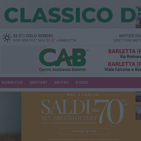
PI
33.5
°C
CIELO SERENO
NOTIZIE D
31.5°
OGGI MIN
24.5°
MAX
A
BARLETTA
DIRETTORE
ANTO
RUBRICHE
IREPORT
METEO
VIDEO