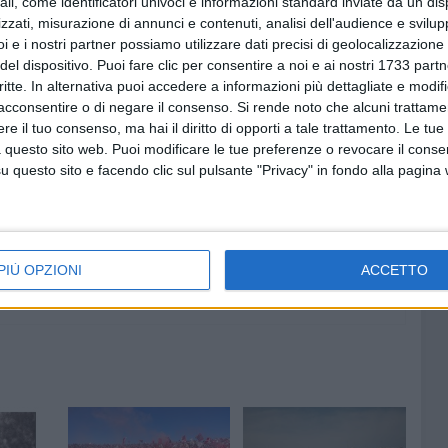
ali, come identificatori univoci e informazioni standard inviate da un di
ria città natale e di confrontarsi e relazionarsi con i
zzati, misurazione di annunci e contenuti, analisi dell'audience e svilupp
ifoso.
i e i nostri partner possiamo utilizzare dati precisi di geolocalizzazione 
del dispositivo. Puoi fare clic per consentire a noi e ai nostri 1733 partn
ll'incontro che il Barletta di Sciannimanico disputerà
critte. In alternativa puoi accedere a informazioni più dettagliate e modif
. Importante questa collaborazione tra il club tedesco e la
acconsentire o di negare il consenso.
Si rende noto che alcuni trattamen
e il tuo consenso, ma hai il diritto di opporti a tale trattamento. Le tue
zonti e per scovare qualche giovane talento tra i piccoli
 questo sito web. Puoi modificare le tue preferenze o revocare il conse
questo sito e facendo clic sul pulsante "Privacy" in fondo alla pagina
CENTI
VITTORIA
SCONFITTA
PAREGGIO
PIÙ OPZIONI
ACCETTO