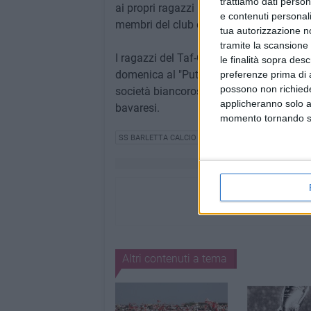
trattiamo dati person
ai propri ragazzi un'esperienza nella prop
e contenuti personali
membri del club del quale è da sempre t
tua autorizzazione no
tramite la scansione 
I ragazzi del Taf-Glonntal assisteranno a
le finalità sopra des
domenica al "Puttilli" contro la Vibonese
preferenze prima di 
possono non richieder
società biancorossi per ampliare gli oriz
applicheranno solo a
bavaresi.
momento tornando su 
SS BARLETTA CALCIO
CALCIO
GIOVANI E ADOLES
Altri contenuti a tema