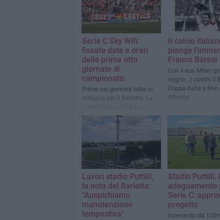
Serie C Sky Wifi:
Il calcio italian
fissate date e orari
piange l'imme
delle prime otto
Franco Baresi
giornate di
Con il suo Milan gi
campionato.
segnò...) contro il 
Coppa Italia a fine
Prime sei giornate tutte in
Ottanta
notturna per il Barletta. La
supersfida con il Bari si
giocheràvenerdì 28 agosto
alle ore 21. Contro il Potenza
sarà lunch-match il 26
settembre.
Lavori stadio Puttilli,
Stadio Puttilli, 
la nota del Barletta:
adeguamento p
"Auspichiamo
Serie C: approv
manutenzione
progetto
tempestiva"
Intervento da 120m