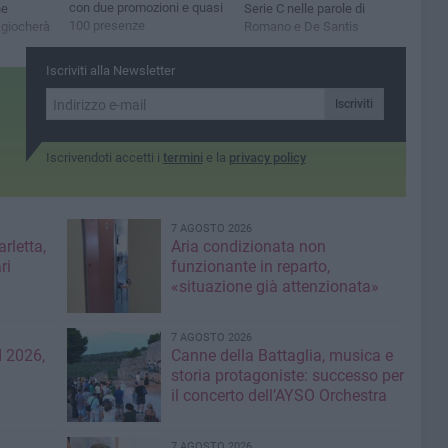
con due promozioni e quasi
ne
Serie C nelle parole di
100 presenze
i giocherà
Romano e De Santis
Iscriviti alla Newsletter
Iscriviti
Iscrivendoti accetti i
termini
e la
privacy policy
7 AGOSTO 2026
rletta,
Aria condizionata non
ri
funzionante in reparto,
«situazione già attenzionata»
7 AGOSTO 2026
 2026,
Canne della Battaglia, musica e
storia protagoniste: successo per
il concerto dell’AYSO Orchestra
7 AGOSTO 2026