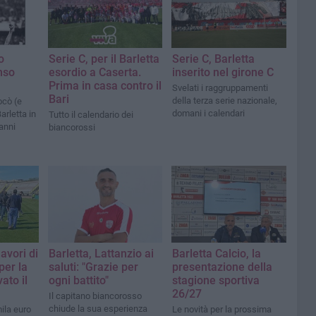
o
Serie C, per il Barletta
Serie C, Barletta
nso
esordio a Caserta.
inserito nel girone C
Prima in casa contro il
Svelati i raggruppamenti
Bari
della terza serie nazionale,
ocò (e
domani i calendari
Barletta in
Tutto il calendario dei
 anni
biancorossi
lavori di
Barletta, Lattanzio ai
Barletta Calcio, la
er la
saluti: "Grazie per
presentazione della
ato il
ogni battito"
stagione sportiva
26/27
Il capitano biancorosso
chiude la sua esperienza
ila euro
Le novità per la prossima