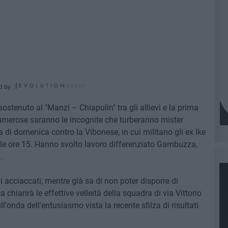
d by
sostenuto al "Manzi – Chiapulin" tra gli allievi e la prima
Numerose saranno le incognite che turberanno mister
 di domenica contro la Vibonese, in cui militano gli ex Ike
lle ore 15. Hanno svolto lavoro differenziato Gambuzza,
.
gli acciaccati, mentre già sa di non poter disporre di
chiarirà le effettive velleità della squadra di via Vittorio
'onda dell'entusiasmo vista la recente sfilza di risultati