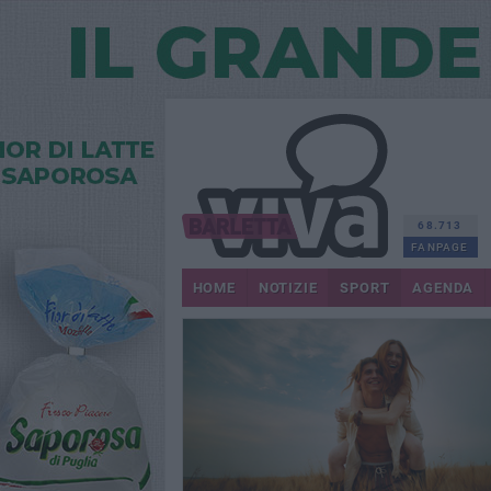
68.713
FANPAGE
HOME
NOTIZIE
SPORT
AGENDA