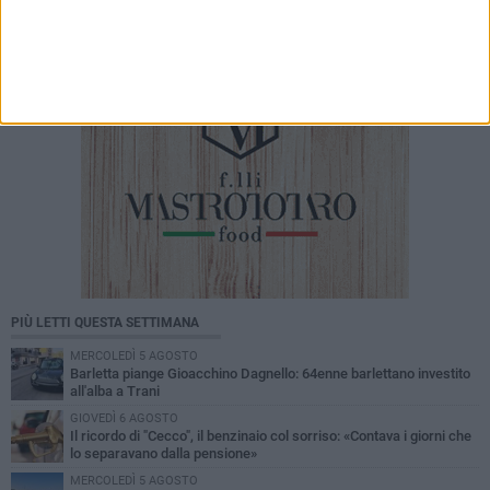
PIÙ LETTI QUESTA SETTIMANA
MERCOLEDÌ 5 AGOSTO
Barletta piange Gioacchino Dagnello: 64enne barlettano investito
all'alba a Trani
GIOVEDÌ 6 AGOSTO
Il ricordo di "Cecco", il benzinaio col sorriso: «Contava i giorni che
lo separavano dalla pensione»
MERCOLEDÌ 5 AGOSTO