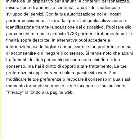
capace di raccontare valori, emozioni e senso di
inviate da un dispositivo per annunci e contenuti personalizzati,
misurazione di annunci e contenuti, analisi dell'audience e
appartenenza.
sviluppo dei servizi.
Con la tua autorizzazione noi e i nostri
partner possiamo utilizzare dati precisi di geolocalizzazione e
Il progetto, promosso dal Comitato Spontaneo di Quartiere
identificazione tramite la scansione del dispositivo. Puoi fare clic
Medaglie d'Oro, in sinergia con la Parrocchia del Buon
per consentire a noi e ai nostri 1733 partner il trattamento per le
Pastore e con il sostegno dell'Amministrazione comunale, ha
finalità sopra descritte. In alternativa puoi accedere a
visto il coinvolgimento diretto degli abitanti nella scelta del
informazioni più dettagliate e modificare le tue preferenze prima
soggetto da realizzare. La scena raffigura bambini che
di acconsentire o di negare il consenso.
Si rende noto che alcuni
trattamenti dei dati personali possono non richiedere il tuo
giocano serenamente avendo sullo sfondo il Villaggio del
consenso, ma hai il diritto di opporti a tale trattamento. Le tue
Fanciullo, storica opera di promozione sociale ed educativa
preferenze si applicheranno solo a questo sito web. Puoi
a favore di ragazzi in difficoltà, nata proprio nel quartiere
modificare le tue preferenze o revocare il consenso in qualsiasi
negli anni Cinquanta e Sessanta del secolo scorso e ancora
momento tornando su questo sito e facendo clic sul pulsante
oggi ricordata con affetto da molti cittadini.
"Privacy" in fondo alla pagina web.
Nel murale, tra i bambini festanti, trovano spazio anche
alcune figure simboliche profondamente legate alla storia e
ai valori della comunità: Sant'Antonio di Padova, riferimento
identitario del quartiere e della parrocchia, difensore dei
poveri e degli ultimi; San Massimiliano Kolbe, esempio di