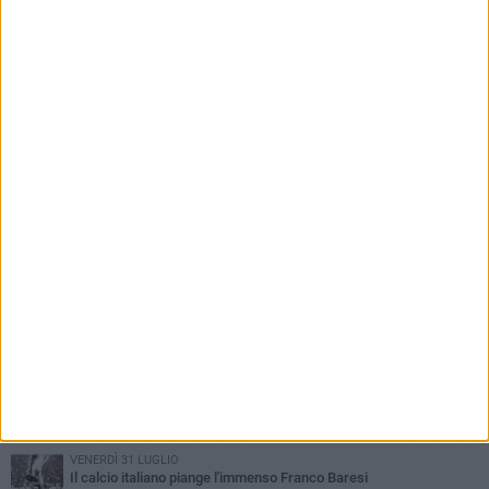
PIÙ LETTI QUESTA SETTIMANA
GIOVEDÌ 6 AGOSTO
Addio a mister Marchioro. L'uomo del Barletta in B
SABATO 1 AGOSTO
Poker di Da Silva, Barletta batte Soccer Trani 4-1 in amichevole
VENERDÌ 31 LUGLIO
Serie C Sky Wifi: fissate date e orari delle prime otto giornate di
campionato.
VENERDÌ 31 LUGLIO
Barletta 1922: un avvio tostissimo e affascinante allo stesso
tempo
VENERDÌ 31 LUGLIO
Il calcio italiano piange l'immenso Franco Baresi