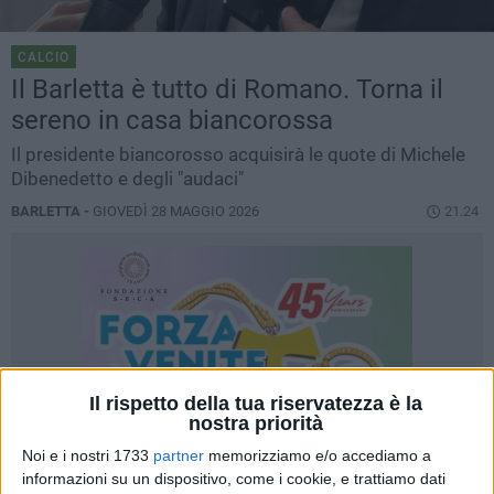
CALCIO
Il Barletta è tutto di Romano. Torna il
sereno in casa biancorossa
Il presidente biancorosso acquisirà le quote di Michele
Dibenedetto e degli "audaci"
BARLETTA -
GIOVEDÌ 28 MAGGIO 2026
21.24
Il rispetto della tua riservatezza è la
nostra priorità
Noi e i nostri 1733
partner
memorizziamo e/o accediamo a
informazioni su un dispositivo, come i cookie, e trattiamo dati