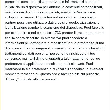
personali, come identificatori univoci e informazioni standard
inviate da un dispositivo per annunci e contenuti personalizzati,
misurazione di annunci e contenuti, analisi dell'audience e
A cura di
sviluppo dei servizi.
Con la tua autorizzazione noi e i nostri
COSIMO CAMPANELLA
partner possiamo utilizzare dati precisi di geolocalizzazione e
identificazione tramite la scansione del dispositivo. Puoi fare clic
per consentire a noi e ai nostri 1733 partner il trattamento per le
finalità sopra descritte. In alternativa puoi accedere a
Il dado è tratto. Al termine dell'atteso incontro tenutosi in
informazioni più dettagliate e modificare le tue preferenze prima
serata tra Marco Arturo Romano e Michele Dibenedetto, in
di acconsentire o di negare il consenso.
Si rende noto che alcuni
rappresentanza del gruppo degli "audaci", le parti hanno
trattamenti dei dati personali possono non richiedere il tuo
stipulato un compromesso che vede l'acquisizione dell'intero
consenso, ma hai il diritto di opporti a tale trattamento. Le tue
pacchetto azionario della SS Barletta 1922 nelle mani di
preferenze si applicheranno solo a questo sito web. Puoi
Marco Arturo Romano.
modificare le tue preferenze o revocare il consenso in qualsiasi
momento tornando su questo sito e facendo clic sul pulsante
Salvo ulteriori colpi di scena torna quindi il sereno in casa
"Privacy" in fondo alla pagina web.
biancorossa, con l'iter per l'iscrizione al campionato di Serie
C che dovrebbe riprendere regolarmente il suo corso.