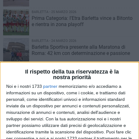
BARLETTA - 25 MARZO 2026
Prima Categoria: l'Etra Barletta vince a Bitonto
e rientra in zona playoff
BARLETTA - 24 MARZO 2026
Barletta Sportiva presente alla Maratona di
Roma: 42 km con determinazione e passione
BARLETTA - 24 MARZO 2026
Il rispetto della tua riservatezza è la
Barletta finalmente in testa: l’obiettivo ora è
nostra priorità
restarci
Noi e i nostri 1733
partner
memorizziamo e/o accediamo a
informazioni su un dispositivo, come i cookie, e trattiamo dati
BARLETTA - 23 MARZO 2026
personali, come identificatori univoci e informazioni standard
Serie C, aggancio al quarto posto. Joy Volley
inviate da un dispositivo per annunci e contenuti personalizzati,
Femminile – Nelly Volley 1-3
misurazione di annunci e contenuti, analisi dell'audience e
sviluppo dei servizi.
Con la tua autorizzazione noi e i nostri
partner possiamo utilizzare dati precisi di geolocalizzazione e
BARLETTA - 23 MARZO 2026
identificazione tramite la scansione del dispositivo. Puoi fare clic
Gravina-Barletta 0-2, le pagelle del match
per consentire a noi e ai nostri 1733 partner il trattamento per le