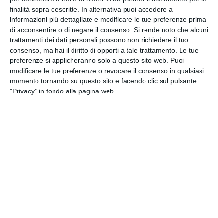
finalità sopra descritte. In alternativa puoi accedere a
informazioni più dettagliate e modificare le tue preferenze prima
BARLETTA - 22 MARZO 2026
di acconsentire o di negare il consenso.
Si rende noto che alcuni
Il Barletta vince a Gravina ed ora è solo in vetta
trattamenti dei dati personali possono non richiedere il tuo
consenso, ma hai il diritto di opporti a tale trattamento. Le tue
preferenze si applicheranno solo a questo sito web. Puoi
modificare le tue preferenze o revocare il consenso in qualsiasi
BARLETTA - 22 MARZO 2026
momento tornando su questo sito e facendo clic sul pulsante
Challenger ATP "Città della Disfida": flash mob
"Privacy" in fondo alla pagina web.
di presentazione stamattina a Barletta
BARLETTA - 22 MARZO 2026
Barletta brilla ai “Mille della Corsa di Miguel”:
successi per i giovani atleti della Bat
BARLETTA - 21 MARZO 2026
Gravina-Barletta: partita da vincere, ma
assolutamente da non sottovalutare
BARLETTA - 19 MARZO 2026
Gravina-Barletta, caccia al biglietto: già in 700