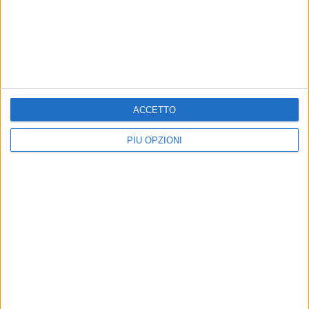
BARLETTA - 10 MARZO 2026
Barletta-Afragolese, ricorso respinto:
omologato il 2-0 del Puttilli
Precedente
1
2
...
5
6
7
8
9
...
ACCETTO
Successiva
PIÙ OPZIONI