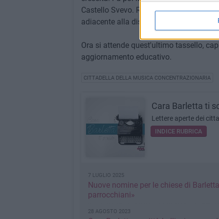
Castello Svevo. Recente è anche la notizia
adiacente alla distilleria.
Ora si attende quest'ultimo tassello, ca
aggiornamento educativo.
CITTADELLA DELLA MUSICA CONCENTRAZIONARIA
Cara Barletta ti s
Lettere aperte dei citta
INDICE RUBRICA
7 LUGLIO 2025
Nuove nomine per le chiese di Barletta:
parrocchiani»
28 AGOSTO 2023