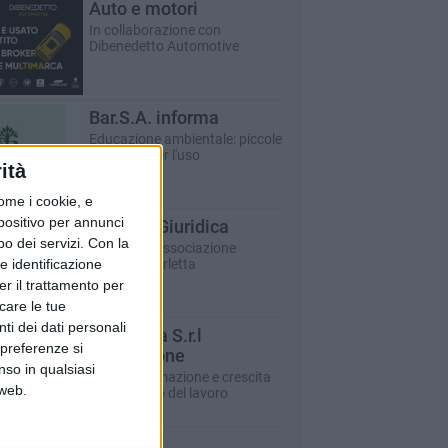
Auto e motori
In collaborazione con
Dibenedetto Automotive
Bar.S.A. informa
Educazione ambientale: piccole
istruzioni per l'uso
ità
ome i cookie, e
spositivo per annunci
Barletta Giuridica
o dei servizi.
Con la
A cura dell'associazione
e identificazione
Avvocati Barletta
er il trattamento per
icare le tue
ti dei dati personali
Sicur.a.l.a S.r.l
 preferenze si
Formazione
nso in qualsiasi
Corsi di formazione e crescita
 web.
per il mondo del lavoro
IDA VINELLA