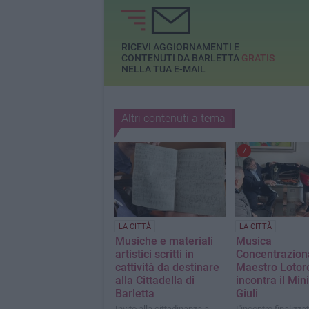
RICEVI AGGIORNAMENTI E
CONTENUTI DA BARLETTA
GRATIS
NELLA TUA E-MAIL
Altri contenuti a tema
7
LA CITTÀ
LA CITTÀ
Musiche e materiali
Musica
artistici scritti in
Concentrazionar
cattività da destinare
Maestro Lotor
alla Cittadella di
incontra il Min
Barletta
Giuli
Invito alla cittadinanza a
L'incontro finalizza