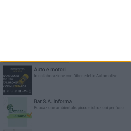
RUBRICHE AGGIORNATE DI RECENTE
Auto e motori
In collaborazione con Dibenedetto Automotive
Bar.S.A. informa
Educazione ambientale: piccole istruzioni per l'uso