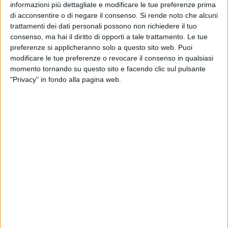
informazioni più dettagliate e modificare le tue preferenze prima
ciglia dai festeggiamenti per la festa parrocchiale alle
di acconsentire o di negare il consenso.
Si rende noto che alcuni
lacrime per aver ricevuto la notizia dello spostamento dopo
trattamenti dei dati personali possono non richiedere il tuo
16 anni di Don Leo Sgarra (una vera e propria manna dal
consenso, ma hai il diritto di opporti a tale trattamento. Le tue
cielo per tutti), e del vice parroco Don Michele Cusanno, che
preferenze si applicheranno solo a questo sito web. Puoi
tanto bene si era integrato in così poco tempo.
modificare le tue preferenze o revocare il consenso in qualsiasi
momento tornando su questo sito e facendo clic sul pulsante
"Privacy" in fondo alla pagina web.
Poi è stata la volta dei fedeli della Chiesa dello Spirito Santo,
poi del Buon Pastore e via via tanti altri messaggi per via
social da parte di molta gente comune legata in qualche
modo ad alcuni sacerdoti che sono stati dei punti di
riferimento in tutti questi anni.
Chi vi scrive oggi è uno dei tanti parrocchiani legati alla
Parrocchia San Giovanni Apostolo dove è avvenuto lo
spostamento più eclatante dei 37, ossia il Sac. Ruggiero
Mastrodomenico (Don Rino), dopo quasi 30 anni, è stato
spostato.
Potete solo immaginare lo sconforto da parte della