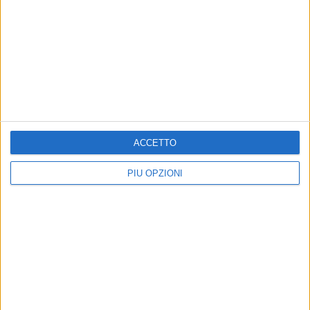
ACCETTO
PIÙ OPZIONI
Iscriviti alla Newsletter
Iscriviti
Iscrivendoti accetti i
termini
e la
privacy policy
Altri contenuti a tema