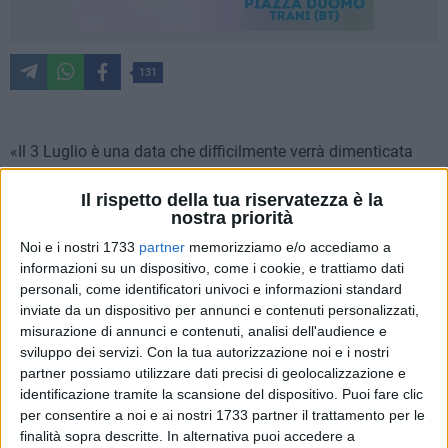
131
«Il 3 Luglio è una data che difficilmente verrà dimenticata
dai parrocchiani di quasi tutte le diocesi di Trani-barletta-
bisceglie.
Il rispetto della tua riservatezza è la
nostra priorità
L'Arcivescovo con le nuove nomine per alcuni incarichi
Noi e i nostri 1733
partner
memorizziamo e/o accediamo a
informazioni su un dispositivo, come i cookie, e trattiamo dati
pastorali ha scontentato un pò tutti e come logica
personali, come identificatori univoci e informazioni standard
conseguenza nei giorni seguenti c'è stata un'insurrezione
inviate da un dispositivo per annunci e contenuti personalizzati,
popolare da parte dei fedeli attraverso lettere e suppliche sui
misurazione di annunci e contenuti, analisi dell'audience e
social per mezzo lettera indirizzate a sua Eccellenza.
sviluppo dei servizi.
Con la tua autorizzazione noi e i nostri
partner possiamo utilizzare dati precisi di geolocalizzazione e
I primi a supplicare Monsignor Leonardo D'Ascenzo a
identificazione tramite la scansione del dispositivo. Puoi fare clic
rivedere alcuni spostamenti è stata la comunità della Chiesa
per consentire a noi e ai nostri 1733 partner il trattamento per le
finalità sopra descritte. In alternativa puoi accedere a
Cuore Immacolato di Maria, che sono passati in un batter di