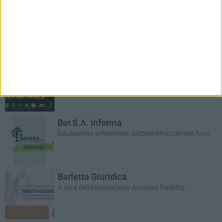
RUBRICHE AGGIORNATE DI RECENTE
Auto e motori
In collaborazione con Dibenedetto Automotive
Bar.S.A. informa
Educazione ambientale: piccole istruzioni per l'uso
Barletta Giuridica
A cura dell'associazione Avvocati Barletta