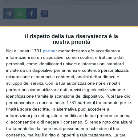
70
Il rispetto della tua riservatezza è la
«Non sempre ma spesso la redazione di BarlettaViva ospita
nostra priorità
alcune mie considerazioni inerenti la vita cittadina nella
Noi e i nostri 1731
partner
memorizziamo e/o accediamo a
rubrica
Cara Barletta Ti Scrivo
. Ciò premesso, la gentile
informazioni su un dispositivo, come i cookie, e trattiamo dati
redazione spero mi si consentirà di esprimere alcune
personali, come identificatori univoci e informazioni standard
generali osservazioni su questo inizio, se pur blando, di
inviate da un dispositivo per annunci e contenuti personalizzati,
campagna elettorale cittadina. In particolare su dichiarazioni
misurazione di annunci e contenuti, analisi dell'audience e
avanzate ad oggi, da tutti i politici in pista.
sviluppo dei servizi.
Con la tua autorizzazione noi e i nostri
partner possiamo utilizzare dati precisi di geolocalizzazione e
identificazione tramite la scansione del dispositivo. Puoi fare clic
Tutti i politici, come un sol uomo o sol donna, inneggiano al
per consentire a noi e ai nostri 1731 partner il trattamento per le
turismo (la nuova frontiera elettorale) che è il tema che sta
finalità sopra descritte. In alternativa puoi accedere a
più a cuore nelle loro dichiarazioni alla stampa. Non faccio
informazioni più dettagliate e modificare le tue preferenze prima
nomi ma basta scorrere i vari mass-media per rendersene
di acconsentire o di negare il consenso.
Si rende noto che alcuni
conto. Faccio quindi un appello a tutti i politici sia che si
trattamenti dei dati personali possono non richiedere il tuo
propongano come sindaci od altro: cortesemente volete
consenso, ma hai il diritto di opporti a tale trattamento. Le tue