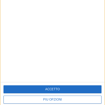
Iscriviti alla Newsletter
Iscriviti
Iscrivendoti accetti i
termini
e la
privacy policy
Altri contenuti a tema
ACCETTO
PIÙ OPZIONI
TERRITORIO
EVENTI