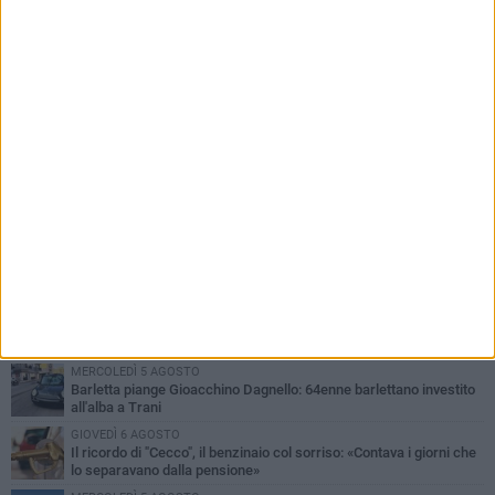
PIÙ LETTI QUESTA SETTIMANA
MERCOLEDÌ 5 AGOSTO
Barletta piange Gioacchino Dagnello: 64enne barlettano investito
all'alba a Trani
GIOVEDÌ 6 AGOSTO
Il ricordo di "Cecco", il benzinaio col sorriso: «Contava i giorni che
lo separavano dalla pensione»