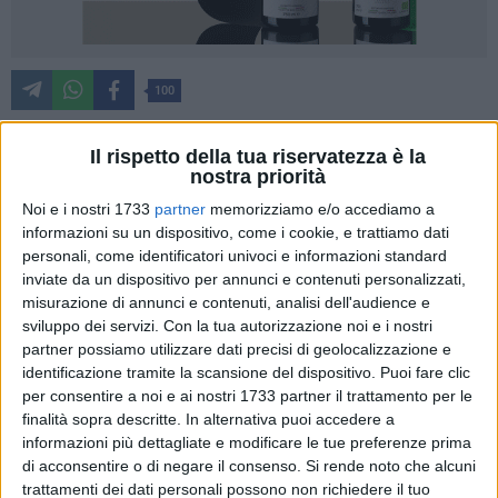
100
Il rispetto della tua riservatezza è la
nostra priorità
Sabato 11 febbraio 2017 si svolgerà in tutta Italia, in
particolare a Barletta - Andria - Trani la XVII GRF – Giornata
Noi e i nostri 1733
partner
memorizziamo e/o accediamo a
di Raccolta del Farmaco. In 101 Province, nelle oltre 3.600
informazioni su un dispositivo, come i cookie, e trattiamo dati
personali, come identificatori univoci e informazioni standard
farmacie che aderiscono all'iniziativa e ne espongono la
inviate da un dispositivo per annunci e contenuti personalizzati,
locandina, sarà possibile acquistare uno o più medicinali da
misurazione di annunci e contenuti, analisi dell'audience e
banco da donare ai poveri, assistiti dai volontari di Banco
sviluppo dei servizi.
Con la tua autorizzazione noi e i nostri
Farmaceutico (anche quest'anno sono più di 14.000). I
partner possiamo utilizzare dati precisi di geolocalizzazione e
farmaci acquistati saranno consegnati direttamente agli
identificazione tramite la scansione del dispositivo. Puoi fare clic
oltre 1.600 enti assistenziali convenzionati con la
per consentire a noi e ai nostri 1733 partner il trattamento per le
Fondazione Banco Farmaceutico onlus.
finalità sopra descritte. In alternativa puoi accedere a
informazioni più dettagliate e modificare le tue preferenze prima
di acconsentire o di negare il consenso.
Si rende noto che alcuni
Durante la GRF del 13 febbraio 2016, sono stati raccolti
trattamenti dei dati personali possono non richiedere il tuo