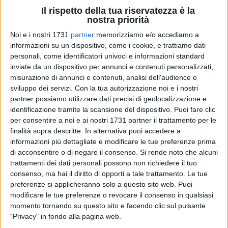
Il rispetto della tua riservatezza è la
nostra priorità
Noi e i nostri 1731
partner
memorizziamo e/o accediamo a
2
informazioni su un dispositivo, come i cookie, e trattiamo dati
personali, come identificatori univoci e informazioni standard
inviate da un dispositivo per annunci e contenuti personalizzati,
misurazione di annunci e contenuti, analisi dell'audience e
Dal 7 al 13 febbraio (il sabato 11 con la presenza dei
sviluppo dei servizi.
Con la tua autorizzazione noi e i nostri
volontari) si svolgerà nelle farmacie in tutta Italia la Giornata
partner possiamo utilizzare dati precisi di geolocalizzazione e
di Raccolta del Farmaco di Banco Farmaceutico.
identificazione tramite la scansione del dispositivo. Puoi fare clic
per consentire a noi e ai nostri 1731 partner il trattamento per le
I clienti potranno acquistare un farmaco da banco da donare
finalità sopra descritte. In alternativa puoi accedere a
informazioni più dettagliate e modificare le tue preferenze prima
a chi ha bisogno. I medicinali saranno ritirati da una delle
di acconsentire o di negare il consenso.
Si rende noto che alcuni
oltre 1.800 realtà socio-assistenziali convenzionate con
trattamenti dei dati personali possono non richiedere il tuo
Banco Farmaceutico.
consenso, ma hai il diritto di opporti a tale trattamento. Le tue
preferenze si applicheranno solo a questo sito web. Puoi
In Italia 390.000 persone non hanno potuto curarsi per
modificare le tue preferenze o revocare il consenso in qualsiasi
ragioni economiche, e hanno chiesto aiuto a una realtà
momento tornando su questo sito e facendo clic sul pulsante
socio-assistenziale.
"Privacy" in fondo alla pagina web.