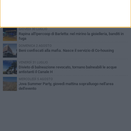
Inaugurato il nuovo parcheggio nella stazione di Barletta
MERCOLEDÌ 5 AGOSTO
Barletta piange Gioacchino Dagnello: 64enne barlettano investito
all'alba a Trani
GIOVEDÌ 30 LUGLIO
Rapina all'Ipercoop di Barletta: nel mirino la gioielleria, banditi in
fuga
DOMENICA 2 AGOSTO
Beni confiscati alla mafia. Nasce il servizio di Co-housing
VENERDÌ 31 LUGLIO
Divieto di balneazione revocato, tornano balneabili le acque
antistanti il Canale H
MERCOLEDÌ 5 AGOSTO
Jova Summer Party, giovedì mattina sopralluogo nell'area
dell'evento