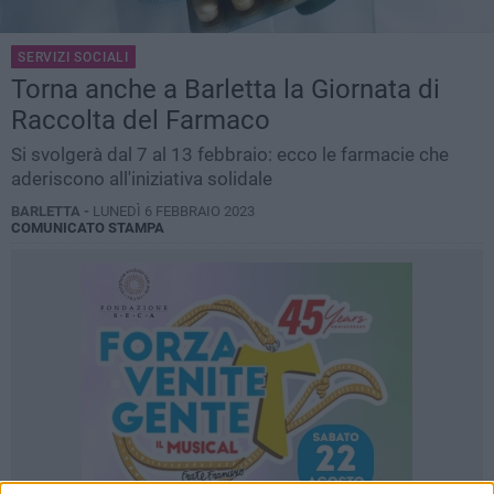
SERVIZI SOCIALI
Torna anche a Barletta la Giornata di
Raccolta del Farmaco
Si svolgerà dal 7 al 13 febbraio: ecco le farmacie che
aderiscono all'iniziativa solidale
BARLETTA -
LUNEDÌ 6 FEBBRAIO 2023
COMUNICATO STAMPA