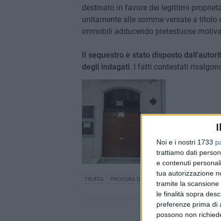
destinato in favore dei legittimi proprietar
unitamente alle somme versate a titolo 
immobili adducendo pretestuose motiva
Il sequestro è stato disposto dall'autorit
degli indagati
. I fatti contestati risal
I
Noi e i nostri 1733
p
trattiamo dati person
e contenuti personali
tua autorizzazione no
TRUFFA
PROCURA DELLA REPUBBLICA
tramite la scansione 
le finalità sopra des
preferenze prima di 
possono non richieder