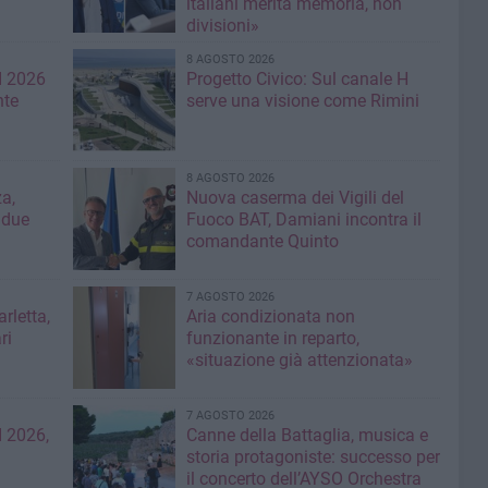
italiani merita memoria, non
divisioni»
8 AGOSTO 2026
I 2026
Progetto Civico: Sul canale H
nte
serve una visione come Rimini
8 AGOSTO 2026
a,
Nuova caserma dei Vigili del
 due
Fuoco BAT, Damiani incontra il
comandante Quinto
7 AGOSTO 2026
rletta,
Aria condizionata non
ri
funzionante in reparto,
«situazione già attenzionata»
7 AGOSTO 2026
 2026,
Canne della Battaglia, musica e
storia protagoniste: successo per
il concerto dell’AYSO Orchestra