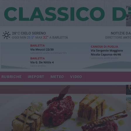
PI
28
°C
CIELO SERENO
NOTIZIE D
32°
OGGI MIN
25.5°
MAX
A
BARLETTA
DIRETTORE
ANTO
se
RUBRICHE
IREPORT
METEO
VIDEO