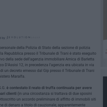
d by
personale della Polizia di Stato della sezione di polizia
lla Repubblica presso il Tribunale di Trani è stato eseguito
ntivo della sede dell'agenzia immobiliare Amica di Barletta
co D'Assisi 12, in precedenza l'agenzia era ubicata in via
i un decreto emesso dal Gip presso il Tribunale di Trani
nistero Maralfa.
 S.G.
è contestato il reato di truffa continuata per avere
ari clienti
(in una circostanza si trattava di due sposini
toscritto un accordo preliminare di affitto di immobili siti
me di denaro a titolo di cauzionale, apparentemente