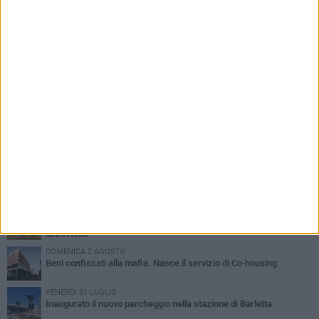
PIÙ LETTI QUESTA SETTIMANA
MERCOLEDÌ 5 AGOSTO
Barletta piange Gioacchino Dagnello: 64enne barlettano investito
all'alba a Trani
GIOVEDÌ 6 AGOSTO
Il ricordo di "Cecco", il benzinaio col sorriso: «Contava i giorni che
lo separavano dalla pensione»
MERCOLEDÌ 5 AGOSTO
Jova Summer Party, giovedì mattina sopralluogo nell'area
dell'evento
DOMENICA 2 AGOSTO
Beni confiscati alla mafia. Nasce il servizio di Co-housing
VENERDÌ 31 LUGLIO
Inaugurato il nuovo parcheggio nella stazione di Barletta