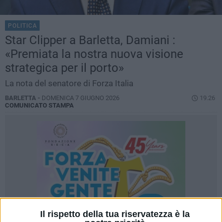
POLITICA
Star Clipper a Barletta, Damiani :
«Premiata la nostra nuova visione
strategica per il porto»
La nota del senatore di Forza Italia
BARLETTA -
DOMENICA 7 GIUGNO 2026
19.26
COMUNICATO STAMPA
Il rispetto della tua riservatezza è la