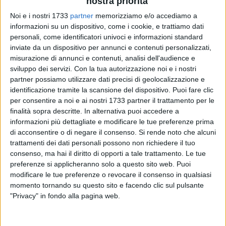
nostra priorità
Noi e i nostri 1733
partner
memorizziamo e/o accediamo a
informazioni su un dispositivo, come i cookie, e trattiamo dati
personali, come identificatori univoci e informazioni standard
inviate da un dispositivo per annunci e contenuti personalizzati,
misurazione di annunci e contenuti, analisi dell'audience e
sviluppo dei servizi.
Con la tua autorizzazione noi e i nostri
partner possiamo utilizzare dati precisi di geolocalizzazione e
«Con l'arrivo del veliero Star Clipper, il porto di Barletta
identificazione tramite la scansione del dispositivo. Puoi fare clic
debutta oggi nel circuito del turismo crocieristico di lusso
per consentire a noi e ai nostri 1733 partner il trattamento per le
internazionale. Si realizza così un'altra tappa del percorso
finalità sopra descritte. In alternativa puoi accedere a
ambizioso di rilancio del nostro scalo portuale, che stiamo
informazioni più dettagliate e modificare le tue preferenze prima
sostenendo da anni con determinazione. Un risultato per il
di acconsentire o di negare il consenso.
Si rende noto che alcuni
trattamenti dei dati personali possono non richiedere il tuo
quale ringrazio l'Adspmam e l'Amministrazione comunale
consenso, ma hai il diritto di opporti a tale trattamento. Le tue
per la fruttuosa collaborazione istituzionale, che premia la
preferenze si applicheranno solo a questo sito web. Puoi
nostra visione strategica: trasformare l'infrastruttura
modificare le tue preferenze o revocare il consenso in qualsiasi
barlettana da scalo esclusivamente commerciale e
momento tornando su questo sito e facendo clic sul pulsante
industriale a risorsa flessibile, capace di attrarre anche flussi
"Privacy" in fondo alla pagina web.
turistici. Decisivi i recenti investimenti in opere
infrastrutturali necessarie e cruciali, che renderanno il porto