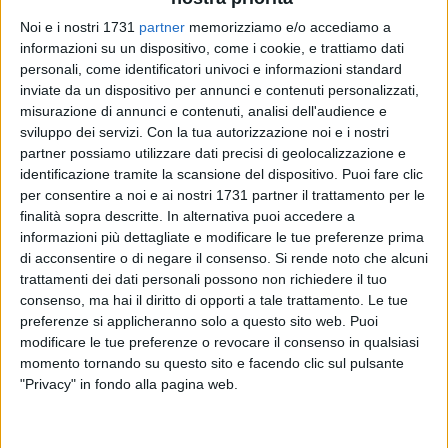
Noi e i nostri 1731
partner
memorizziamo e/o accediamo a
informazioni su un dispositivo, come i cookie, e trattiamo dati
personali, come identificatori univoci e informazioni standard
inviate da un dispositivo per annunci e contenuti personalizzati,
misurazione di annunci e contenuti, analisi dell'audience e
sviluppo dei servizi.
Con la tua autorizzazione noi e i nostri
partner possiamo utilizzare dati precisi di geolocalizzazione e
«Sconcertante, desolante e antidemocratico. E' il
identificazione tramite la scansione del dispositivo. Puoi fare clic
comportamento della maggioranza di centrodestra, del
per consentire a noi e ai nostri 1731 partner il trattamento per le
Sindaco Cannito e del Presidente del Consiglio comunale
finalità sopra descritte. In alternativa puoi accedere a
Lanotte. Da mesi di fatto hanno bloccato il funzionamento
informazioni più dettagliate e modificare le tue preferenze prima
di acconsentire o di negare il consenso.
Si rende noto che alcuni
della Commissione comunale competente per le questioni
trattamenti dei dati personali possono non richiedere il tuo
urbanistiche. Né si danno alcun pensiero per farla tornare in
consenso, ma hai il diritto di opporti a tale trattamento. Le tue
attività». Così i componenti della commissione Urbanistica,
preferenze si applicheranno solo a questo sito web. Puoi
Rosa Cascella (Pd), Antonello Damato (Lista Emiliano
modificare le tue preferenze o revocare il consenso in qualsiasi
Sindaco di Puglia) e MIchele Trimigno (Barletta al Centro).
momento tornando su questo sito e facendo clic sul pulsante
"Privacy" in fondo alla pagina web.
«I fatti, in sintesi. A fine gennaio abbiamo nuovamente
richiesto la convocazione di tale Commissione con