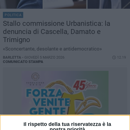
POLITICA
Stallo commissione Urbanistica: la
denuncia di Cascella, Damato e
Trimigno
«Sconcertante, desolante e antidemocratico»
BARLETTA -
GIOVEDÌ 5 MARZO 2026
12.19
COMUNICATO STAMPA
Il rispetto della tua riservatezza è la
nostra priorità