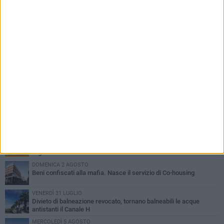
PIÙ LETTI QUESTA SETTIMANA
VENERDÌ 31 LUGLIO
Inaugurato il nuovo parcheggio nella stazione di Barletta
MERCOLEDÌ 5 AGOSTO
Barletta piange Gioacchino Dagnello: 64enne barlettano investito
all'alba a Trani
GIOVEDÌ 30 LUGLIO
Rapina all'Ipercoop di Barletta: nel mirino la gioielleria, banditi in
fuga
DOMENICA 2 AGOSTO
Beni confiscati alla mafia. Nasce il servizio di Co-housing
VENERDÌ 31 LUGLIO
Divieto di balneazione revocato, tornano balneabili le acque
antistanti il Canale H
MERCOLEDÌ 5 AGOSTO