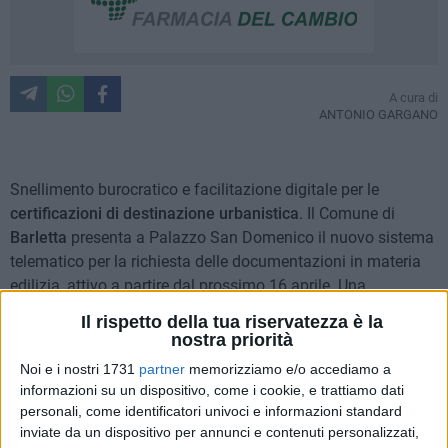
A cura di
ANTONIO GARGANO
Snellimento burocratico e facilitazione digitale per le
certificazioni di destinazione urbanistica
. Il Comune di
Barletta
presenta a Palazzo San Domenico il nuovo sistema
telematico per la richiesta delle documentazioni in materia
edilizia, attivo a partire dal prossimo 16 aprile. Una
procedura che si svolgerà interamente online
Il rispetto della tua riservatezza è la
interfacciandosi con gli indirizzi degli uffici preposti, con
nostra priorità
pagamento verificato e ricezione dei fascicoli in via
Noi e i nostri 1731
partner
memorizziamo e/o accediamo a
elettronica.
informazioni su un dispositivo, come i cookie, e trattiamo dati
personali, come identificatori univoci e informazioni standard
«
Questo sistema rappresenta un passo in avanti per cittadini
inviate da un dispositivo per annunci e contenuti personalizzati,