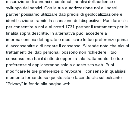
e imprese
– spiega l'Assessore all'Urbanistica Pierpaolo
misurazione di annunci e contenuti, analisi dell'audience e
sviluppo dei servizi.
Con la tua autorizzazione noi e i nostri
Grimaldi
–
la procedura fisica con le documentazioni
partner possiamo utilizzare dati precisi di geolocalizzazione e
cartacee ha spesso rallentato le tempistiche, ma adesso ci
identificazione tramite la scansione del dispositivo. Puoi fare clic
siamo attrezzati per garantire un servizio più immediato alla
per consentire a noi e ai nostri 1731 partner il trattamento per le
cittadinanza
».
finalità sopra descritte. In alternativa puoi accedere a
informazioni più dettagliate e modificare le tue preferenze prima
Dello stesso avviso il sindaco Cosimo
Cannito
: «
È una
di acconsentire o di negare il consenso.
Si rende noto che alcuni
strategia d'intervento che renderà Barletta più moderna ed
trattamenti dei dati personali possono non richiedere il tuo
consenso, ma hai il diritto di opporti a tale trattamento. Le tue
efficiente sotto il profilo dei servizi, snellire la burocrazia è un
preferenze si applicheranno solo a questo sito web. Puoi
vantaggio sia per il cittadino sia per i professionisti del
modificare le tue preferenze o revocare il consenso in qualsiasi
settore edile
».
momento tornando su questo sito e facendo clic sul pulsante
"Privacy" in fondo alla pagina web.
Un accesso più immediato e una ricerca più rapida, secondo
la Dirigente dei Servizi Informativi Rosa
Di Palma
: «
Sarà più
facile erogare il servizio perché avremo modo di consultare
banche dati e archivi digitali, sostituendo il cartaceo ed
evitando le annose lungaggini amministrative. Cittadini,
imprese e professionisti non rimarranno impantanati in
attesa di ottenere le documentazioni necessarie
».