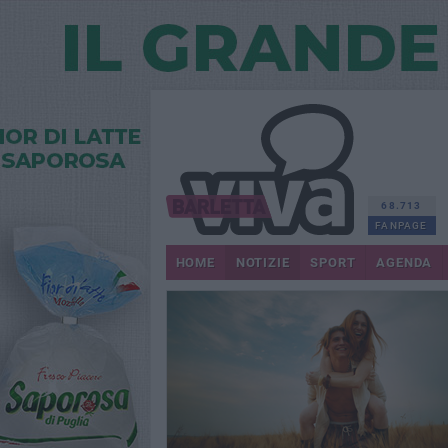
68.713
FANPAGE
HOME
NOTIZIE
SPORT
AGENDA