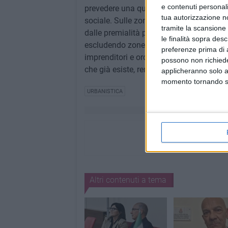
e contenuti personali
prevedere una quota destinata a questo sc
tua autorizzazione no
sociale. Sulle zone B5, Grimaldi ha chiar
tramite la scansione 
dalle premialità previste dalla legge regi
le finalità sopra des
escludendo zone agricole, industriali e 
preferenze prima di 
imprenditori e ordini professionali – ha
possono non richieder
che già esiste, rendendo la città più sost
applicheranno solo a
momento tornando su 
URBANISTICA
Altri contenuti a tema