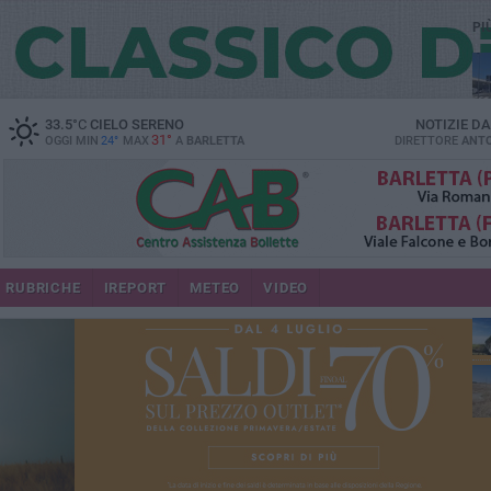
PI
33.5
°C
CIELO SERENO
NOTIZIE D
31°
OGGI MIN
24°
MAX
A
BARLETTA
DIRETTORE
ANTO
RUBRICHE
IREPORT
METEO
VIDEO