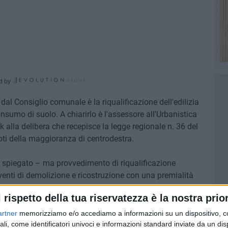
d by
al Consiglio comunale è la riqualificazione dell'edilizia
nsumo di suolo. A chiarirlo è l'assessore all'Urbanistica
k alla delibera che recepisce la legge regionale n. 36 del
ti della maggioranza di centrodestra.
spiegato – ma provvedimento di riqualificazione
venti di demolizione e ricostruzione con una premialità
 garantire il miglioramento di almeno due classi
l rispetto della tua riservatezza è la nostra prior
di fonti energetiche autonome.
artner
memorizziamo e/o accediamo a informazioni su un dispositivo, c
ll'edilizia sociale: gli interventi più rilevanti dovranno
ali, come identificatori univoci e informazioni standard inviate da un di