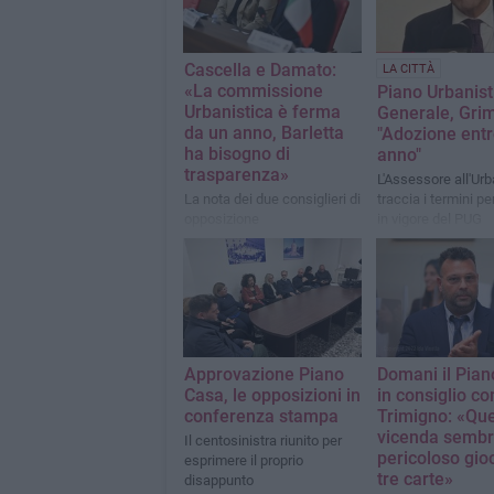
Cascella e Damato:
LA CITTÀ
«La commissione
Piano Urbanist
Urbanistica è ferma
Generale, Grim
da un anno, Barletta
"Adozione entr
ha bisogno di
anno"
trasparenza»
L'Assessore all'Urb
La nota dei due consiglieri di
traccia i termini per
opposizione
in vigore del PUG
Approvazione Piano
Domani il Pia
Casa, le opposizioni in
in consiglio c
conferenza stampa
Trimigno: «Qu
vicenda sembr
Il centosinistra riunito per
pericoloso gio
esprimere il proprio
tre carte»
disappunto