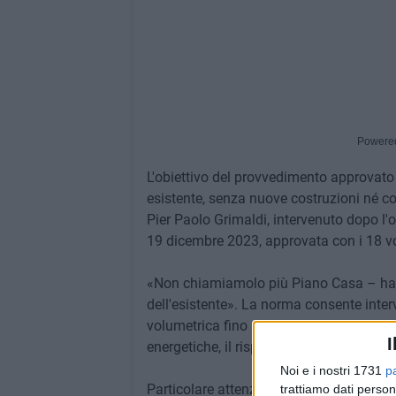
Powere
L'obiettivo del provvedimento approvato d
esistente, senza nuove costruzioni né co
Pier Paolo Grimaldi, intervenuto dopo l'o
19 dicembre 2023, approvata con i 18 vo
«Non chiamiamolo più Piano Casa – ha 
dell'esistente». La norma consente inter
volumetrica fino al 35%, a condizione di
I
energetiche, il risparmio idrico e l'uso 
Noi e i nostri 1731
p
Particolare attenzione è riservata anche a
trattiamo dati person