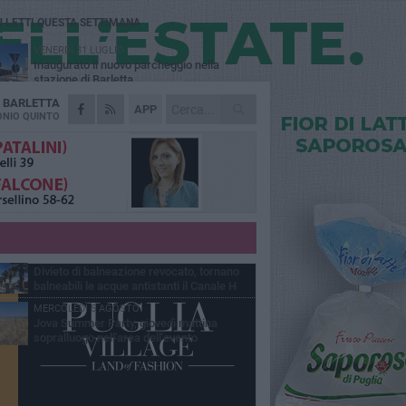
Ù LETTI QUESTA SETTIMANA
VENERDÌ 31 LUGLIO
Inaugurato il nuovo parcheggio nella
stazione di Barletta
A
BARLETTA
MERCOLEDÌ 5 AGOSTO
APP
Barletta piange Gioacchino Dagnello:
NIO QUINTO
64enne barlettano investito all'alba a Trani
GIOVEDÌ 30 LUGLIO
Rapina all'Ipercoop di Barletta: nel mirino la
gioielleria, banditi in fuga
DOMENICA 2 AGOSTO
Beni confiscati alla mafia. Nasce il servizio
di Co-housing
VENERDÌ 31 LUGLIO
Divieto di balneazione revocato, tornano
balneabili le acque antistanti il Canale H
MERCOLEDÌ 5 AGOSTO
Jova Summer Party, giovedì mattina
sopralluogo nell'area dell'evento