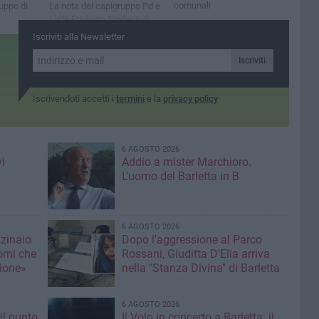
comunali
uppo di
La nota dei capigruppo Pd e
Lista Emiliano Sindaco di
Puglia
Iscriviti alla Newsletter
Iscriviti
Iscrivendoti accetti i
termini
e la
privacy policy
6 AGOSTO 2026
i
Addio a mister Marchioro.
L'uomo del Barletta in B
6 AGOSTO 2026
nzinaio
Dopo l'aggressione al Parco
orni che
Rossani, Giuditta D'Elia arriva
ione»
nella "Stanza Divina" di Barletta
6 AGOSTO 2026
il punto
Il Volo in concerto a Barletta: il