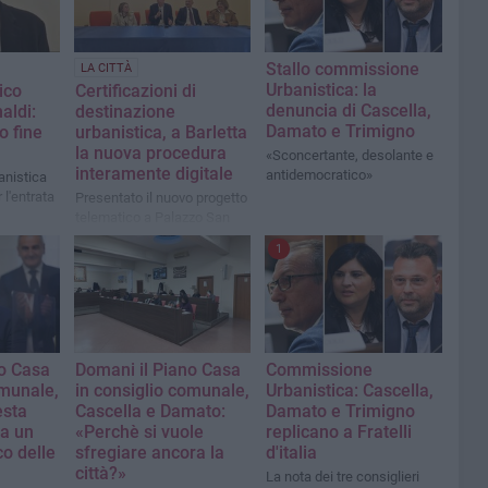
Stallo commissione
LA CITTÀ
Urbanistica: la
ico
Certificazioni di
denuncia di Cascella,
aldi:
destinazione
Damato e Trimigno
o fine
urbanistica, a Barletta
la nuova procedura
«Sconcertante, desolante e
interamente digitale
antidemocratico»
anistica
 l'entrata
Presentato il nuovo progetto
telematico a Palazzo San
Domenico
1
no Casa
Domani il Piano Casa
Commissione
omunale,
in consiglio comunale,
Urbanistica: Cascella,
esta
Cascella e Damato:
Damato e Trimigno
a un
«Perchè si vuole
replicano a Fratelli
co delle
sfregiare ancora la
d'italia
città?»
La nota dei tre consiglieri