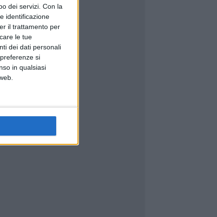
o dei servizi.
Con la
e identificazione
er il trattamento per
icare le tue
ti dei dati personali
 preferenze si
nso in qualsiasi
 web.