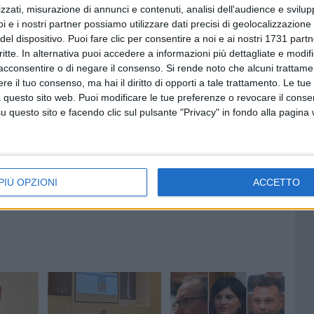
zzati, misurazione di annunci e contenuti, analisi dell'audience e svilupp
opo, nel rispetto dei criteri di sostenibilità ambientale e
i e i nostri partner possiamo utilizzare dati precisi di geolocalizzazione 
ito che, trattandosi di zone standard, restano escluse
del dispositivo. Puoi fare clic per consentire a noi e ai nostri 1731 partn
onale. Il Comune ha inoltre perimetrato le aree interessate,
critte. In alternativa puoi accedere a informazioni più dettagliate e modif
parte della nuova 167. «Abbiamo ascoltato cittadini,
acconsentire o di negare il consenso.
Si rende noto che alcuni trattamen
 concluso –. Il senso del provvedimento è migliorare ciò
e il tuo consenso, ma hai il diritto di opporti a tale trattamento. Le tue
enibile».
 questo sito web. Puoi modificare le tue preferenze o revocare il conse
questo sito e facendo clic sul pulsante "Privacy" in fondo alla pagina
PIÙ OPZIONI
ACCETTO