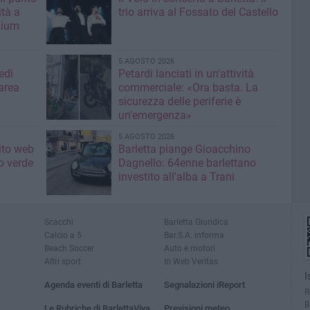
ità a
trio arriva al Fossato del Castello
mium
5 AGOSTO 2026
edì
Petardi lanciati in un'attività
area
commerciale: «Ora basta. La
sicurezza delle periferie è
un'emergenza»
5 AGOSTO 2026
sito web
Barletta piange Gioacchino
o verde
Dagnello: 64enne barlettano
investito all'alba a Trani
Scacchi
Barletta Giuridica
Calcio a 5
Bar.S.A. informa
Beach Soccer
Auto e motori
Altri sport
In Web Veritas
I
Agenda eventi di Barletta
Segnalazioni iReport
R
B
Le Rubriche di BarlettaViva
Previsioni meteo