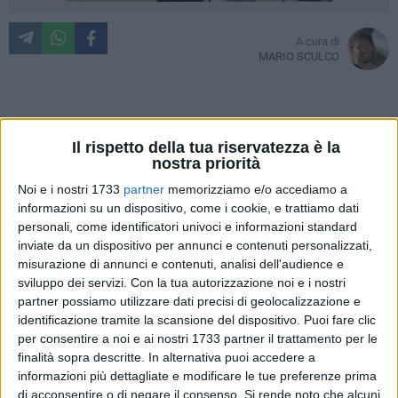
A cura di
MARIO SCULCO
Non ci si poteva credere, eppure è così. In una tranquilla
Il rispetto della tua riservatezza è la
mattinata estiva barlettana, calda ma nemmeno troppo, è
nostra priorità
facile incontrare gente in giro. Alla fine da quando siamo
Noi e i nostri 1733
partner
memorizziamo e/o accediamo a
diventati capoluogo di provincia, abbiamo tentato di
informazioni su un dispositivo, come i cookie, e trattiamo dati
convincerci un po' tutti di essere diventati abitanti di una
personali, come identificatori univoci e informazioni standard
grande città. Latini nel sangue però, non cediamo alla
inviate da un dispositivo per annunci e contenuti personalizzati,
possibilità di conoscerci un po' tutti, come un paese forse un
misurazione di annunci e contenuti, analisi dell'audience e
po' cresciuto, ma che non dimentica quella genuina matrice
sviluppo dei servizi.
Con la tua autorizzazione noi e i nostri
antica. Fa piacere suvvia, poter riconoscere visi amici mentre
partner possiamo utilizzare dati precisi di geolocalizzazione e
identificazione tramite la scansione del dispositivo. Puoi fare clic
si passeggia, tra una movida notturna e uno shopping
per consentire a noi e ai nostri 1733 partner il trattamento per le
mattutino. Forse il grande clamore della city, fatta di
finalità sopra descritte. In alternativa puoi accedere a
affannati manager, ragazzi alla moda, variegata umanità
informazioni più dettagliate e modificare le tue preferenze prima
non sarà mai della città di Eraclio, forse.
di acconsentire o di negare il consenso.
Si rende noto che alcuni