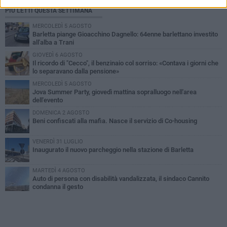
PIÙ LETTI QUESTA SETTIMANA
MERCOLEDÌ 5 AGOSTO
Barletta piange Gioacchino Dagnello: 64enne barlettano investito
all'alba a Trani
GIOVEDÌ 6 AGOSTO
Il ricordo di "Cecco", il benzinaio col sorriso: «Contava i giorni che
lo separavano dalla pensione»
MERCOLEDÌ 5 AGOSTO
Jova Summer Party, giovedì mattina sopralluogo nell'area
dell'evento
DOMENICA 2 AGOSTO
Beni confiscati alla mafia. Nasce il servizio di Co-housing
VENERDÌ 31 LUGLIO
Inaugurato il nuovo parcheggio nella stazione di Barletta
MARTEDÌ 4 AGOSTO
Auto di persona con disabilità vandalizzata, il sindaco Cannito
condanna il gesto