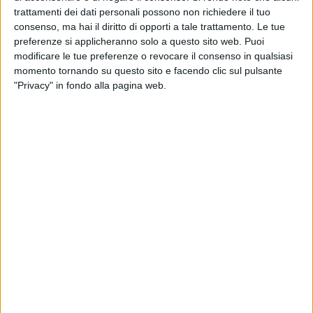
trattamenti dei dati personali possono non richiedere il tuo
Dunque. Godendoci questo appagante sole mattutino,
consenso, ma hai il diritto di opporti a tale trattamento. Le tue
salutando con sincero affetto o anche solo per buona
preferenze si applicheranno solo a questo sito web. Puoi
modificare le tue preferenze o revocare il consenso in qualsiasi
creanza, il barista –complice di inconfessabili racconti tra
momento tornando su questo sito e facendo clic sul pulsante
un caffè e l'altro e l'altro ancora-, il barbiere –istituzionale-,
"Privacy" in fondo alla pagina web.
un'amica che non incontravamo da un bel po', l'avv.
Giuseppe Paolillo –buon amico-, John Turturro…
Chi?
Proprio lui, stamattina a Barletta, impavido, dopo Pelham 1-
2-3 e Disastro ad Hollywood, dopo il ridicolo "villain" di
Zohan e The good sheperd con quella sagoma di Robert De
Niro, era qui. Ineffabile passeggiando vicino alla posta
centrale (e dubitiamo sia venuto per ritirare una
raccomandata). L'ottimo Turturro, lontane origini
giovinazzesi, comunque più avvezzo a Beverly Hills che a via
Garibaldi era proprio qui. Dimesso e tranquillo, non se ne
sono accorti in molti.