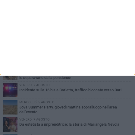
PIÙ LETTI QUESTA SETTIMANA
MERCOLEDÌ 5 AGOSTO
Barletta piange Gioacchino Dagnello: 64enne barlettano investito
all'alba a Trani
GIOVEDÌ 6 AGOSTO
Il ricordo di "Cecco", il benzinaio col sorriso: «Contava i giorni che
lo separavano dalla pensione»
VENERDÌ 7 AGOSTO
Incidente sulla 16 bis a Barletta, traffico bloccato verso Bari
MERCOLEDÌ 5 AGOSTO
Jova Summer Party, giovedì mattina sopralluogo nell'area
dell'evento
VENERDÌ 7 AGOSTO
Da estetista a imprenditrice: la storia di Mariangela Nevola