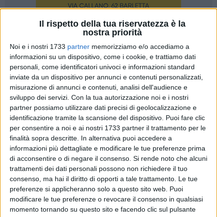
Il rispetto della tua riservatezza è la
nostra priorità
Noi e i nostri 1733
partner
memorizziamo e/o accediamo a
informazioni su un dispositivo, come i cookie, e trattiamo dati
personali, come identificatori univoci e informazioni standard
In occasione della mostra Giuseppe De Nittis La modernité
inviate da un dispositivo per annunci e contenuti personalizzati,
élégante, che s'inaugurerà al Petit Palais di Parigi il prossimo
misurazione di annunci e contenuti, analisi dell'audience e
20 ottobre, la Pinacoteca "Giuseppe De Nittis" riapre al
sviluppo dei servizi.
Con la tua autorizzazione noi e i nostri
pubblico oggi con un rinnovato allestimento dal titolo "De
partner possiamo utilizzare dati precisi di geolocalizzazione e
Nittis segreto", che consente ai visitatori di riscoprire altre
identificazione tramite la scansione del dispositivo. Puoi fare clic
opere del maestro barlettano solitamente non esposte.
per consentire a noi e ai nostri 1733 partner il trattamento per le
finalità sopra descritte. In alternativa puoi accedere a
Oltre ai dipinti come Marina Tramonto fosco e Plenilunio che
informazioni più dettagliate e modificare le tue preferenze prima
documentano la sua attività di paesaggista, Nei giardini,
di acconsentire o di negare il consenso.
Si rende noto che alcuni
Tramonto sulla Senna e Uscita dal bosco che raccontano la
trattamenti dei dati personali possono non richiedere il tuo
sua intensa attività pittorica all'aperto, immerso nei
consenso, ma hai il diritto di opporti a tale trattamento. Le tue
paesaggi e negli spazi urbani parigini, si espongono anche i
preferenze si applicheranno solo a questo sito web. Puoi
delicati acquerelli e le straordinarie figure femminili tra cui
modificare le tue preferenze o revocare il consenso in qualsiasi
Signora in giardino e La signora col gattino nero.
momento tornando su questo sito e facendo clic sul pulsante