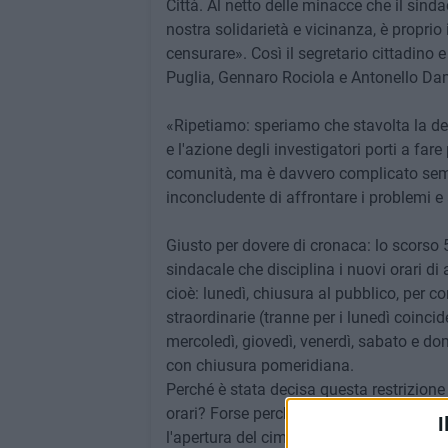
Città. Al netto delle minacce che il sindac
nostra solidarietà e vicinanza, è proprio
censurare». Così il segretario cittadino 
Puglia, Gennaro Rociola e Antonello Da
«Ripetiamo: speriamo che stavolta la d
e l'azione degli investigatori porti a fare
comunità, ma è davvero complicato semp
inconcludente di affrontare i problemi e 
Giusto per dovere di cronaca: lo scorso
sindacale che disciplina i nuovi orari di
cioè: lunedì, chiusura al pubblico, per co
straordinarie (tranne per i lunedì coincide
mercoledì, giovedì, venerdì, sabato e dom
con chiusura pomeridiana.
Perché è stata decisa questa restrizione 
orari? Forse perché scarseggiano i dipend
I
l'apertura del cimitero? E se questa è l