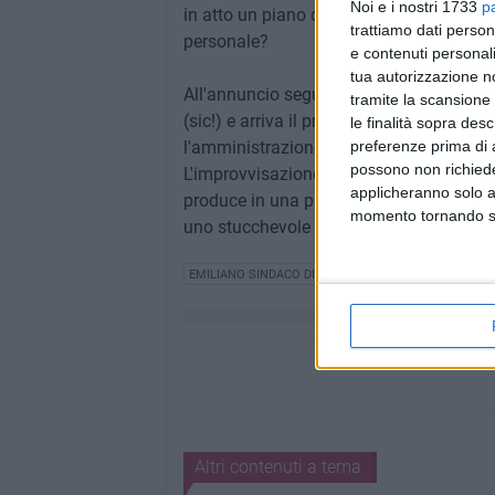
Noi e i nostri 1733
p
in atto un piano di esodi incentivati a fr
trattiamo dati person
personale?
e contenuti personali
tua autorizzazione no
All'annuncio seguono le prevedibili prot
tramite la scansione 
(sic!) e arriva il prevedibile contrordine:
le finalità sopra des
l'amministrazione, stavolta non tenendo 
preferenze prima di 
possono non richieder
L'improvvisazione come metodo di governo 
applicheranno solo a
produce in una prevedibilissima marcia i
momento tornando su 
uno stucchevole e dannosissimo (per i ci
EMILIANO SINDACO DI PUGLIA
Altri contenuti a tema