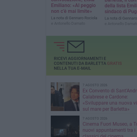
Emiliano: «Al peggio
della lista Emi
non c'è mai limite»
sindaco di Pug
La nota di Gennaro Rociola
La nota di Gennaro
e Antonello Damato
e Antonello Damat
RICEVI AGGIORNAMENTI E
CONTENUTI DA BARLETTA
GRATIS
NELLA TUA E-MAIL
7 AGOSTO 2026
Ex Convento di Sant'Andr
Calabrese e Cardone:
«Sviluppare una nuova v
sul mare per Barletta»
7 AGOSTO 2026
Cinema Fuori Museo, a Tr
nuovi appuntamenti tra i
classici del cinema