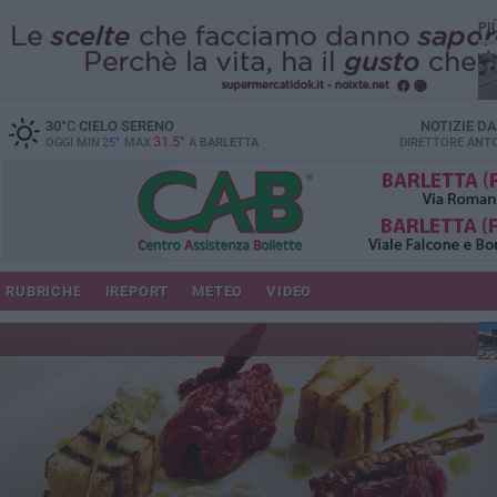
PI
30
°C
CIELO SERENO
NOTIZIE D
31.5°
OGGI MIN
25°
MAX
A
BARLETTA
DIRETTORE
ANTO
se
RUBRICHE
IREPORT
METEO
VIDEO