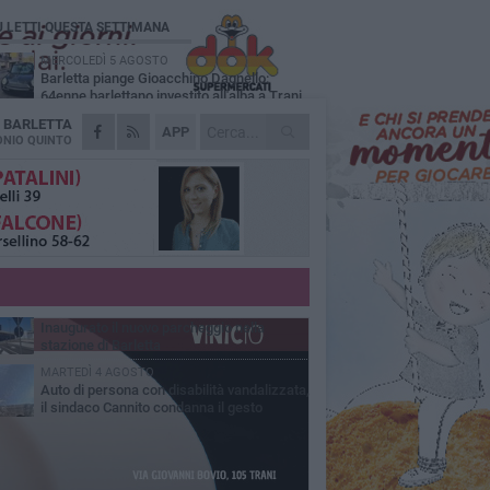
Ù LETTI QUESTA SETTIMANA
MERCOLEDÌ 5 AGOSTO
Barletta piange Gioacchino Dagnello:
64enne barlettano investito all'alba a Trani
A
BARLETTA
GIOVEDÌ 6 AGOSTO
APP
Il ricordo di "Cecco", il benzinaio col
NIO QUINTO
sorriso: «Contava i giorni che lo
paravano dalla pensione»
MERCOLEDÌ 5 AGOSTO
Jova Summer Party, giovedì mattina
sopralluogo nell'area dell'evento
DOMENICA 2 AGOSTO
Beni confiscati alla mafia. Nasce il servizio
di Co-housing
VENERDÌ 31 LUGLIO
Inaugurato il nuovo parcheggio nella
stazione di Barletta
MARTEDÌ 4 AGOSTO
Auto di persona con disabilità vandalizzata,
il sindaco Cannito condanna il gesto