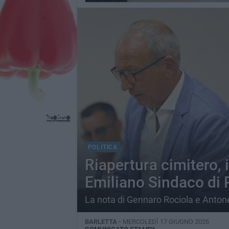
POLITICA
Riapertura cimitero, 
Emiliano Sindaco di 
La nota di Gennaro Rociola e Anto
BARLETTA -
MERCOLEDÌ 17 GIUGNO 2026