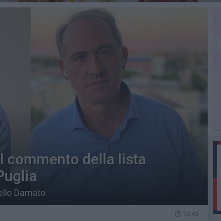
il commento della lista
Puglia
nello Damato
12.43