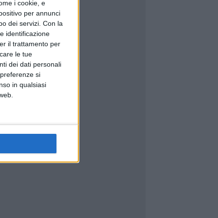
ome i cookie, e
spositivo per annunci
o dei servizi.
Con la
e identificazione
er il trattamento per
icare le tue
ti dei dati personali
 preferenze si
nso in qualsiasi
 web.