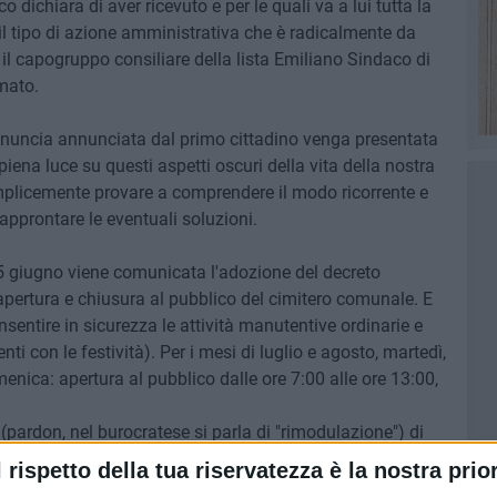
o dichiara di aver ricevuto e per le quali va a lui tutta la
 il tipo di azione amministrativa che è radicalmente da
e il capogruppo consiliare della lista Emiliano Sindaco di
mato.
enuncia annunciata dal primo cittadino venga presentata
 piena luce su questi aspetti oscuri della vita della nostra
licemente provare a comprendere il modo ricorrente e
approntare le eventuali soluzioni.
 5 giugno viene comunicata l'adozione del decreto
 apertura e chiusura al pubblico del cimitero comunale. E
nsentire in sicurezza le attività manutentive ordinarie e
nti con le festività). Per i mesi di luglio e agosto, martedì,
enica: apertura al pubblico dalle ore 7:00 alle ore 13:00,
(pardon, nel burocratese si parla di "rimodulazione") di
enti della Barletta servizi ambientali preposti a garantire
l rispetto della tua riservatezza è la nostra prior
a ragione del provvedimento, perché la stessa Barsa mette