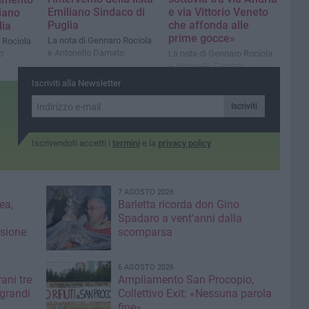
Emiliano Sindaco di
e via Vittorio Veneto
liano
Puglia
che affonda alle
lia
prime gocce»
La nota di Gennaro Rociola
 Rociola
e Antonello Damato
o
La nota di Gennaro Rociola
e Antonello Damato
Iscriviti alla Newsletter
Iscriviti
Iscrivendoti accetti i
termini
e la
privacy policy
7 AGOSTO 2026
ea,
Barletta ricorda don Gino
Spadaro a vent’anni dalla
isione
scomparsa
6 AGOSTO 2026
ani tre
Ampliamento San Procopio,
 grandi
Collettivo Exit: «Nessuna parola
fine»