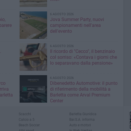
6 AGOSTO 2026
io,
Jova Summer Party, nuovi
parere
campionamenti nell'area
dell'evento
6 AGOSTO 2026
.
Il ricordo di "Cecco", il benzinaio
col sorriso: «Contava i giorni che
lo separavano dalla pensione»
6 AGOSTO 2026
rco
Dibenedetto Automotive: il punto
rriva
di riferimento della mobilità a
arletta
Barletta come Arval Premium
Center
Scacchi
Barletta Giuridica
Calcio a 5
Bar.S.A. informa
Beach Soccer
Auto e motori
Altri sport
In Web Veritas