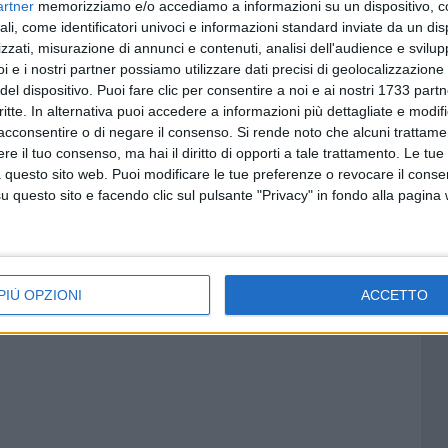
artner
memorizziamo e/o accediamo a informazioni su un dispositivo, c
onte di carenze e criticità nella stessa gestione del
ali, come identificatori univoci e informazioni standard inviate da un di
zzati, misurazione di annunci e contenuti, analisi dell'audience e svilupp
i e i nostri partner possiamo utilizzare dati precisi di geolocalizzazione 
este anche all'interno della maggioranza di centrodestra
del dispositivo. Puoi fare clic per consentire a noi e ai nostri 1733 partn
 tanto rumore per nulla e un'altra battaglia persa per
critte. In alternativa puoi accedere a informazioni più dettagliate e modif
in alcun conto della pietas popolare per i defunti.
acconsentire o di negare il consenso.
Si rende noto che alcuni trattamen
e il tuo consenso, ma hai il diritto di opporti a tale trattamento. Le tue
genera problemi inesistenti, fa finta di risolverli, si
 questo sito web. Puoi modificare le tue preferenze o revocare il conse
ndietro e si rintana nella posizione di partenza, come in
questo sito e facendo clic sul pulsante "Privacy" in fondo alla pagina
ttadini) gioco dell'oca».
PIÙ OPZIONI
ACCETTO