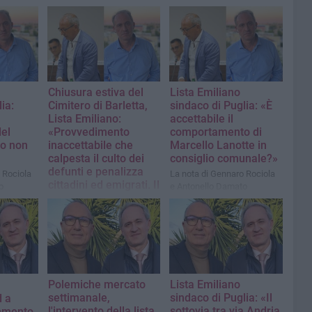
Chiusura estiva del
Lista Emiliano
ia:
Cimitero di Barletta,
sindaco di Puglia: «È
a
Lista Emiliano:
accettabile il
el
«Provvedimento
comportamento di
to non
inaccettabile che
Marcello Lanotte in
calpesta il culto dei
consiglio comunale?»
defunti e penalizza
 Rociola
La nota di Gennaro Rociola
cittadini ed emigrati. Il
o
e Antonello Damato
sindaco revochi
l'ordinanza»
La nota di Gennaro Rociola
e Antonello Damato
Polemiche mercato
Lista Emiliano
settimanale,
sindaco di Puglia: «Il
d a
l'intervento della lista
sottovia tra via Andria
ommento