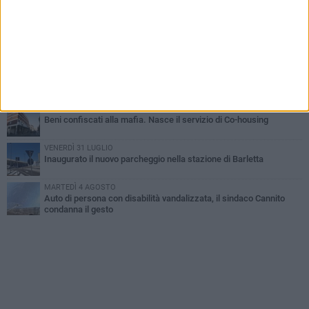
Barletta piange Gioacchino Dagnello: 64enne barlettano investito
all'alba a Trani
GIOVEDÌ 6 AGOSTO
Il ricordo di "Cecco", il benzinaio col sorriso: «Contava i giorni che
lo separavano dalla pensione»
MERCOLEDÌ 5 AGOSTO
Jova Summer Party, giovedì mattina sopralluogo nell'area
dell'evento
DOMENICA 2 AGOSTO
Beni confiscati alla mafia. Nasce il servizio di Co-housing
VENERDÌ 31 LUGLIO
Inaugurato il nuovo parcheggio nella stazione di Barletta
MARTEDÌ 4 AGOSTO
Auto di persona con disabilità vandalizzata, il sindaco Cannito
condanna il gesto