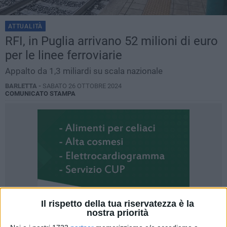
ATTUALITÀ
RFI, in Puglia arrivano 52 milioni di euro
per le linee ferroviarie
Appalto da 1,3 miliardi su scala nazionale
BARLETTA -
SABATO 26 OTTOBRE 2024
COMUNICATO STAMPA
Il rispetto della tua riservatezza è la
nostra priorità