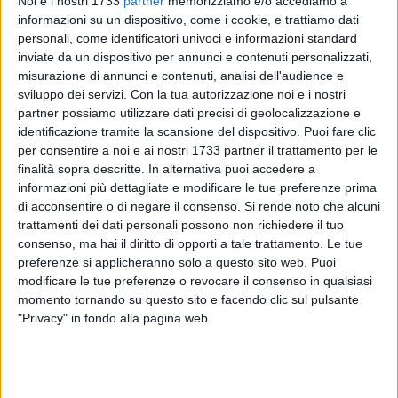
Noi e i nostri 1733
partner
memorizziamo e/o accediamo a
informazioni su un dispositivo, come i cookie, e trattiamo dati
personali, come identificatori univoci e informazioni standard
23
inviate da un dispositivo per annunci e contenuti personalizzati,
misurazione di annunci e contenuti, analisi dell'audience e
sviluppo dei servizi.
Con la tua autorizzazione noi e i nostri
partner possiamo utilizzare dati precisi di geolocalizzazione e
Rete Ferroviaria Italiana, società del Gruppo FS Italiane, ha
identificazione tramite la scansione del dispositivo. Puoi fare clic
indetto una gara da circa 1,3 miliardi di euro per l'esecuzione
per consentire a noi e ai nostri 1733 partner il trattamento per le
di un programma di interventi di manutenzione sistematica
finalità sopra descritte. In alternativa puoi accedere a
dell'armamento ferroviario su tutto il territorio nazionale, di
informazioni più dettagliate e modificare le tue preferenze prima
di acconsentire o di negare il consenso.
Si rende noto che alcuni
cui circa 52 milioni di euro destinati ad interventi sulla rete
trattamenti dei dati personali possono non richiedere il tuo
ferroviaria della Puglia. La procedura rientra nel più ampio
consenso, ma hai il diritto di opporti a tale trattamento. Le tue
piano di investimenti di RFI per attività di manutenzione
preferenze si applicheranno solo a questo sito web. Puoi
finalizzate a innalzare gli standard di affidabilità della rete.
modificare le tue preferenze o revocare il consenso in qualsiasi
L'Accordo Quadro ha una durata di tre anni.
momento tornando su questo sito e facendo clic sul pulsante
"Privacy" in fondo alla pagina web.
Gli interventi saranno diffusi su tutto il territorio regionale e
consisteranno in interventi diffusi di rinnovo di binari e
traverse, nella sostituzione di massicciate e scambi. Le