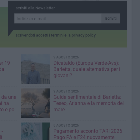
La nota di Rfi
Iscriviti alla Newsletter
Iscriviti
Iscrivendoti accetti i
termini
e la
privacy policy
9 AGOSTO 2026
er 19
Dicataldo (Europa Verde-Avs):
dai
Barletta, quale alternativa per i
giovani?
9 AGOSTO 2026
a da una
Guida sentimentale di Barletta:
mi ha
Teseo, Arianna e la memoria del
mare
8 AGOSTO 2026
 -
Pagamento acconto TARI 2026
li
Pago PA e F24 nuovamente