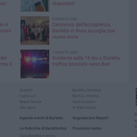
non
disponibili
8 AGOSTO 2026
le H
Cerimonia dell'Accoglienza,
imini
Barletta in Rosa accoglie due
nuove socie
7 AGOSTO 2026
 del
Incidente sulla 16 bis a Barletta,
tra il
traffico bloccato verso Bari
Scacchi
Barletta Giuridica
Calcio a 5
Bar.S.A. informa
Beach Soccer
Auto e motori
Altri sport
In Web Veritas
I
Agenda eventi di Barletta
Segnalazioni iReport
R
B
Le Rubriche di BarlettaViva
Previsioni meteo
i
Cara Barletta ti scrivo