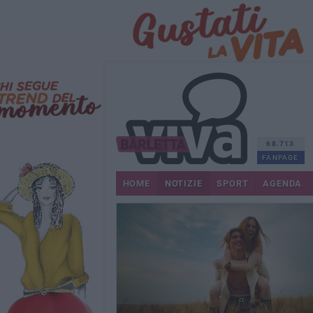
68.713
FANPAGE
HOME
NOTIZIE
SPORT
AGENDA