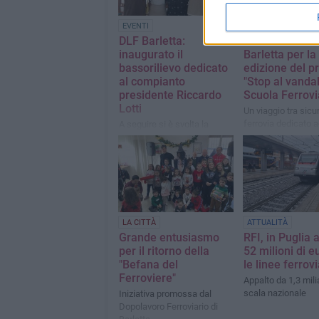
EVENTI
SCUOLA E LAVORO
DLF Barletta:
Grande succes
inaugurato il
Barletta per l
bassorilievo dedicato
edizione del p
al compianto
"Stop al vanda
presidente Riccardo
Scuola Ferrovi
Lotti
Un viaggio tra sicu
ferrovia dedicato a
A seguire si è svolta la
delle scuole primar
premiazione del 1° Memorial
"Riccardo Lotti"
LA CITTÀ
ATTUALITÀ
Grande entusiasmo
RFI, in Puglia 
per il ritorno della
52 milioni di e
"Befana del
le linee ferrovi
Ferroviere"
Appalto da 1,3 mili
scala nazionale
Iniziativa promossa dal
Dopolavoro Ferroviario di