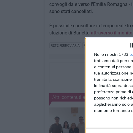
convogli da e verso l'Emilia Romagna - inc
sono stati cancellati.
È possibile consultare in tempo reale lo s
stazione di Barletta
attraverso il monit
I
RETE FERROVIARIA
FERROVIE DELLO STATO
Noi e i nostri 1733
p
trattiamo dati person
e contenuti personali
tua autorizzazione no
tramite la scansione 
le finalità sopra des
preferenze prima di 
Altri contenuti a tema
possono non richieder
applicheranno solo a
momento tornando su 