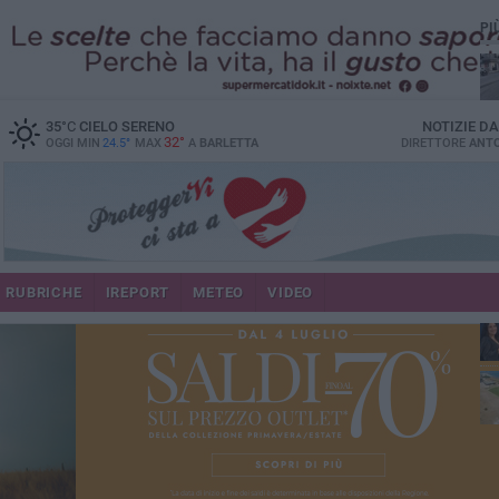
PI
35
°C
CIELO SERENO
NOTIZIE D
32°
OGGI MIN
24.5°
MAX
A
BARLETTA
DIRETTORE
ANTO
se
RUBRICHE
IREPORT
METEO
VIDEO