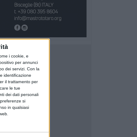
ità
ome i cookie, e
spositivo per annunci
o dei servizi.
Con la
e identificazione
er il trattamento per
icare le tue
ti dei dati personali
 preferenze si
nso in qualsiasi
 web.