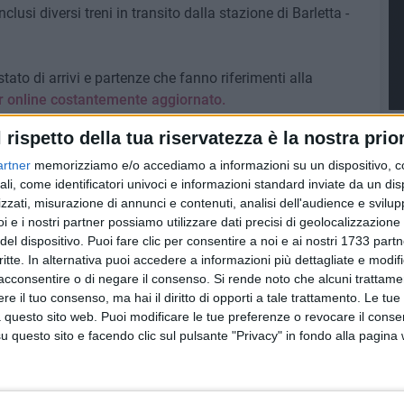
lusi diversi treni in transito dalla stazione di Barletta -
tato di arrivi e partenze che fanno riferimenti alla
or online costantemente aggiornato.
l rispetto della tua riservatezza è la nostra prior
artner
memorizziamo e/o accediamo a informazioni su un dispositivo, c
ali, come identificatori univoci e informazioni standard inviate da un di
zzati, misurazione di annunci e contenuti, analisi dell'audience e svilupp
i e i nostri partner possiamo utilizzare dati precisi di geolocalizzazione 
del dispositivo. Puoi fare clic per consentire a noi e ai nostri 1733 partn
critte. In alternativa puoi accedere a informazioni più dettagliate e modif
acconsentire o di negare il consenso.
Si rende noto che alcuni trattamen
e il tuo consenso, ma hai il diritto di opporti a tale trattamento. Le tue
 questo sito web. Puoi modificare le tue preferenze o revocare il conse
questo sito e facendo clic sul pulsante "Privacy" in fondo alla pagina