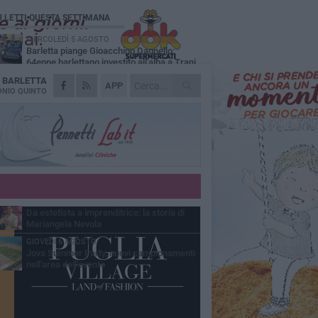
Ù LETTI QUESTA SETTIMANA
MERCOLEDÌ 5 AGOSTO
Barletta piange Gioacchino Dagnello:
64enne barlettano investito all'alba a Trani
A
BARLETTA
GIOVEDÌ 6 AGOSTO
APP
Il ricordo di "Cecco", il benzinaio col
NIO QUINTO
sorriso: «Contava i giorni che lo
paravano dalla pensione»
VENERDÌ 7 AGOSTO
Incidente sulla 16 bis a Barletta, traffico
bloccato verso Bari
MERCOLEDÌ 5 AGOSTO
Jova Summer Party, giovedì mattina
sopralluogo nell'area dell'evento
VENERDÌ 7 AGOSTO
Da estetista a imprenditrice: la storia di
Mariangela Nevola
GIOVEDÌ 6 AGOSTO
Jova Summer Party, nuovi campionamenti
nell'area dell'evento