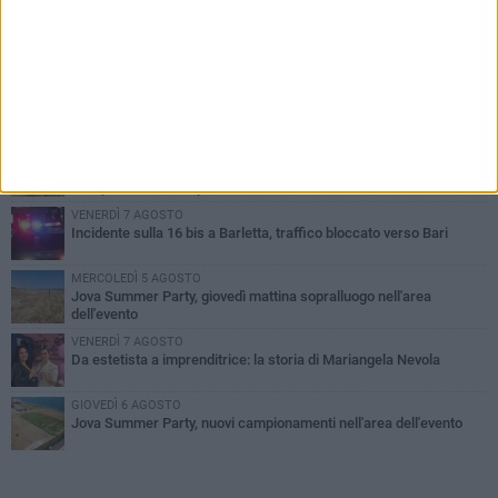
PIÙ LETTI QUESTA SETTIMANA
MERCOLEDÌ 5 AGOSTO
Barletta piange Gioacchino Dagnello: 64enne barlettano investito
all'alba a Trani
GIOVEDÌ 6 AGOSTO
Il ricordo di "Cecco", il benzinaio col sorriso: «Contava i giorni che
lo separavano dalla pensione»
VENERDÌ 7 AGOSTO
Incidente sulla 16 bis a Barletta, traffico bloccato verso Bari
MERCOLEDÌ 5 AGOSTO
Jova Summer Party, giovedì mattina sopralluogo nell'area
dell'evento
VENERDÌ 7 AGOSTO
Da estetista a imprenditrice: la storia di Mariangela Nevola
GIOVEDÌ 6 AGOSTO
Jova Summer Party, nuovi campionamenti nell'area dell'evento