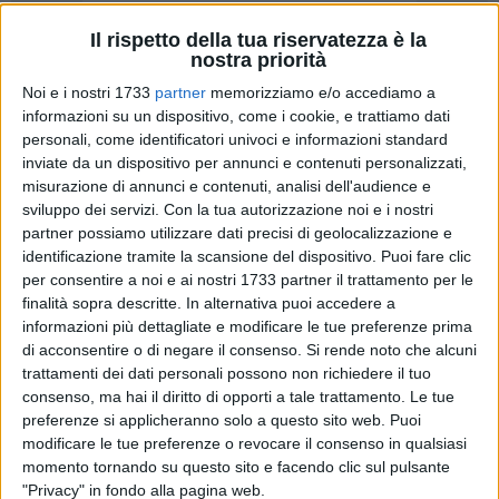
Il rispetto della tua riservatezza è la
95
A cura di
nostra priorità
IDA VINELLA
Noi e i nostri 1733
partner
memorizziamo e/o accediamo a
informazioni su un dispositivo, come i cookie, e trattiamo dati
personali, come identificatori univoci e informazioni standard
inviate da un dispositivo per annunci e contenuti personalizzati,
«Stronzio, potassio, bario, ossido di carbonio, piombo, rame,
misurazione di annunci e contenuti, analisi dell'audience e
zinco, leghe di metalli, alluminio, ecc.ecc. Ecco il contenuto
sviluppo dei servizi.
Con la tua autorizzazione noi e i nostri
dei famosi fuochi d'artificio che qualcuno,
partner possiamo utilizzare dati precisi di geolocalizzazione e
(involontariamente), ha sparato sulle nostre spiagge di
identificazione tramite la scansione del dispositivo. Puoi fare clic
levante». La segnalazione diffusa a mezzo social arriva da
per consentire a noi e ai nostri 1733 partner il trattamento per le
Antonio Binetti, subacqueo e ambientalista barlettano
, che
finalità sopra descritte. In alternativa puoi accedere a
documenta con alcuni scatti l'abbandono a pochi metri dal
informazioni più dettagliate e modificare le tue preferenze prima
di acconsentire o di negare il consenso.
Si rende noto che alcuni
nostro mare delle "cassette" da cui qualche incivile ha fatto
trattamenti dei dati personali possono non richiedere il tuo
esplodere fuochi artificiali, lasciando tutti i residui sulla
consenso, ma hai il diritto di opporti a tale trattamento. Le tue
spiaggia e generando un vero e proprio danno ambientale,
preferenze si applicheranno solo a questo sito web. Puoi
oltre che lasciando traccia della propria inciviltà.
modificare le tue preferenze o revocare il consenso in qualsiasi
momento tornando su questo sito e facendo clic sul pulsante
«Per quanto siano belli, colorati e divertenti - scrive Binetti -
"Privacy" in fondo alla pagina web.