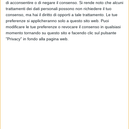
maneggiare un tubo sulla spiaggia. Mi sono fermato per
di acconsentire o di negare il consenso.
Si rende noto che alcuni
trattamenti dei dati personali possono non richiedere il tuo
vedere quale tipo di lavori stessero effettuando e che tipo di
consenso, ma hai il diritto di opporti a tale trattamento. Le tue
materiale stavano scaricando sulla spiaggia.
preferenze si applicheranno solo a questo sito web. Puoi
modificare le tue preferenze o revocare il consenso in qualsiasi
Contemporaneamente continuavo a riprendere le operazioni
momento tornando su questo sito e facendo clic sul pulsante
che si stavano eseguendo e sono arrivato alla fine di questo
"Privacy" in fondo alla pagina web.
tubo lungo all'incirca 200 metri dove si stava svolgendo uno
sversamento sul sedimento sabbioso. Queste acque -non
ancora identificate dall'Arpa- arrivavano quindi fino al mare."
Questa mattina erano presenti gli enti preposti, Arpa Puglia,
Acquedotto Pugliese, Guardia Costiera e i responsabili dei
lavori i quali hanno relazionato il tutto e l'Arpa ha monitorato
la zona e le acque, sia quelle della sabbia che quello
all'interno dello scavo.
Antonio Binetti continua a svolgere il suo impegno cercando
risposte alle sue domande:
"Tutto ciò che succede è per lo
scarso controllo. Mi chiedo il perché deve accorgersene un