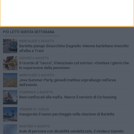
PIÙ LETTI QUESTA SETTIMANA
MERCOLEDÌ 5 AGOSTO
Barletta piange Gioacchino Dagnello: 64enne barlettano investito
all'alba a Trani
GIOVEDÌ 6 AGOSTO
Il ricordo di "Cecco", il benzinaio col sorriso: «Contava i giorni che
lo separavano dalla pensione»
MERCOLEDÌ 5 AGOSTO
Jova Summer Party, giovedì mattina sopralluogo nell'area
dell'evento
DOMENICA 2 AGOSTO
Beni confiscati alla mafia. Nasce il servizio di Co-housing
VENERDÌ 31 LUGLIO
Inaugurato il nuovo parcheggio nella stazione di Barletta
MARTEDÌ 4 AGOSTO
Auto di persona con disabilità vandalizzata, il sindaco Cannito