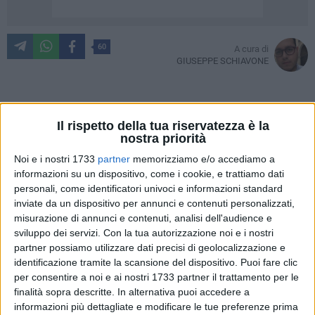
60
A cura di
GIUSEPPE SCHIAVONE
La litoranea di Ponente continua ad essere sulla lente di
Il rispetto della tua riservatezza è la
ingrandimento da parte di tutta la cittadinanza. Nel
nostra priorità
pomeriggio di ieri, infatti, tramite la segnalazione del sub
Noi e i nostri 1733
partner
memorizziamo e/o accediamo a
ambientalista Antonio Binetti, è stato possibile rinvenire uno
informazioni su un dispositivo, come i cookie, e trattiamo dati
sversamento sospetto, oggetto di analisi da parte dell'Arpa
personali, come identificatori univoci e informazioni standard
Puglia.
inviate da un dispositivo per annunci e contenuti personalizzati,
misurazione di annunci e contenuti, analisi dell'audience e
sviluppo dei servizi.
Con la tua autorizzazione noi e i nostri
È stato proprio Binetti, ormai da tempo impegnato per la
partner possiamo utilizzare dati precisi di geolocalizzazione e
giustizia giustizia ambientale, a raccontarci cosa accaduto:
identificazione tramite la scansione del dispositivo. Puoi fare clic
"Ero sulla litoranea di Ponente per un monitoraggio
per consentire a noi e ai nostri 1733 partner il trattamento per le
ambientale quando ho notato gli operai della ditta che sta
finalità sopra descritte. In alternativa puoi accedere a
effettuando i lavori delle tubazioni sul manto stradale,
informazioni più dettagliate e modificare le tue preferenze prima