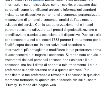
informazioni su un dispositivo, come i cookie, e trattiamo dati
personali, come identificatori univoci e informazioni standard
inviate da un dispositivo per annunci e contenuti personalizzati,
38
misurazione di annunci e contenuti, analisi dell'audience e
sviluppo dei servizi.
Con la tua autorizzazione noi e i nostri
partner possiamo utilizzare dati precisi di geolocalizzazione e
Il Questore della Provincia di Barletta-Andria-Trani,
identificazione tramite la scansione del dispositivo. Puoi fare clic
nell'ambito delle iniziative intraprese a tutela dell'ordine, la
per consentire a noi e ai nostri 1733 partner il trattamento per le
sicurezza e la tranquilla pubblica, con particolare riferimento
finalità sopra descritte. In alternativa puoi accedere a
informazioni più dettagliate e modificare le tue preferenze prima
al fenomeno della prostituzione, ha emesso la misura di
di acconsentire o di negare il consenso.
Si rende noto che alcuni
prevenzione dell'avviso orale nei confronti di
due soggetti
trattamenti dei dati personali possono non richiedere il tuo
pregiudicati residenti a Barletta.
consenso, ma hai il diritto di opporti a tale trattamento. Le tue
preferenze si applicheranno solo a questo sito web. Puoi
In particolare i due destinatari della misura sono
modificare le tue preferenze o revocare il consenso in qualsiasi
responsabili di aver
indotto, favorito e sfruttato la
momento tornando su questo sito e facendo clic sul pulsante
prostituzione
in varie località delle p
rovince Bari, Bat e
"Privacy" in fondo alla pagina web.
Brindisi,
mettendo, peraltro,
a disposizione un B&B
, a volte
stabilendo quale corrispettivo per le prestazioni, dosi di
sostanza stupefacente.