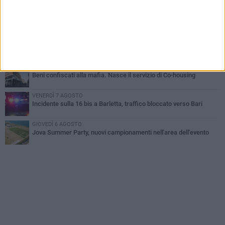
GIOVEDÌ 6 AGOSTO
Il ricordo di "Cecco", il benzinaio col sorriso: «Contava i giorni che
lo separavano dalla pensione»
MERCOLEDÌ 5 AGOSTO
Jova Summer Party, giovedì mattina sopralluogo nell'area
dell'evento
DOMENICA 2 AGOSTO
Beni confiscati alla mafia. Nasce il servizio di Co-housing
VENERDÌ 7 AGOSTO
Incidente sulla 16 bis a Barletta, traffico bloccato verso Bari
GIOVEDÌ 6 AGOSTO
Jova Summer Party, nuovi campionamenti nell'area dell'evento