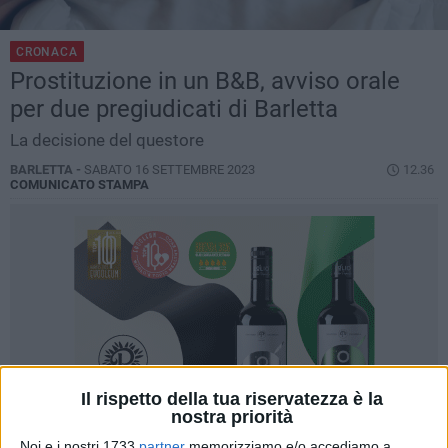
CRONACA
Prostituzione in un B&B, avviso orale
per due pregiudicati di Barletta
La decisione del questore
BARLETTA -
SABATO 16 SETTEMBRE 2023
12.36
COMUNICATO STAMPA
Il rispetto della tua riservatezza è la
nostra priorità
Noi e i nostri 1733
partner
memorizziamo e/o accediamo a