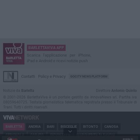
BARLETTAVIVA APP
Scarica l'applicazione per iPhone,
iPad e Android e ricevi notizie push
Contatti
Policy e Privacy
GOCITY NEWS PLATFORM
Notizie da
Barletta
Direttore
Antonio Quinto
© 2001-2026 BarlettaViva è un portale gestito da InnovaNews srl. Partita iva
08059640725. Testata giornalistica telematica registrata presso il Tribunale di
Trani. Tutti i diritti riservati.
BARLETTA
ANDRIA
BARI
BISCEGLIE
BITONTO
CANOSA
CERIGNOLA
CORATO
GIOVINAZZO
MARGHERITA DI SAVOIA