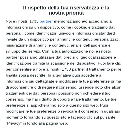
Il rispetto della tua riservatezza è la
nostra priorità
Noi e i nostri 1733
partner
memorizziamo e/o accediamo a
11
informazioni su un dispositivo, come i cookie, e trattiamo dati
personali, come identificatori univoci e informazioni standard
inviate da un dispositivo per annunci e contenuti personalizzati,
misurazione di annunci e contenuti, analisi dell'audience e
Prosegue l'impegno dell'Assessorato regionale ai Trasporti
sviluppo dei servizi.
Con la tua autorizzazione noi e i nostri
nell'accogliere le richieste delle comunità con l'obiettivo di
partner possiamo utilizzare dati precisi di geolocalizzazione e
garantire un trasporto pubblico locale che sappia rispondere
identificazione tramite la scansione del dispositivo. Puoi fare clic
alle reali esigenze degli utenti e dei territori, anche grazie alla
per consentire a noi e ai nostri 1733 partner il trattamento per le
piena collaborazione delle società che gestiscono il servizio.
finalità sopra descritte. In alternativa puoi accedere a
informazioni più dettagliate e modificare le tue preferenze prima
di acconsentire o di negare il consenso.
Si rende noto che alcuni
A partire dal 22 settembre, l'offerta di Trenitalia sulla linea
trattamenti dei dati personali possono non richiedere il tuo
Barletta–Spinazzola sarà ulteriormente potenziata. Nelle
consenso, ma hai il diritto di opporti a tale trattamento. Le tue
giornate festive verrà introdotta una coppia aggiuntiva di
preferenze si applicheranno solo a questo sito web. Puoi
servizi, che sommata alle tre già attive dal 15 giugno, porterà
modificare le tue preferenze o revocare il consenso in qualsiasi
a quattro il numero complessivo di nuove coppie disponibili.
momento tornando su questo sito e facendo clic sul pulsante
"Privacy" in fondo alla pagina web.