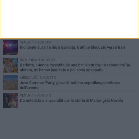
MERCOLEDÌ 5 AGOSTO
Barletta piange Gioacchino Dagnello: 64enne barlettano investito
all'alba a Trani
GIOVEDÌ 6 AGOSTO
Il ricordo di "Cecco", il benzinaio col sorriso: «Contava i giorni che
lo separavano dalla pensione»
VENERDÌ 7 AGOSTO
Incidente sulla 16 bis a Barletta, traffico bloccato verso Bari
DOMENICA 9 AGOSTO
Barletta, 14enne investita da una bici elettrica: «Nessuno mi ha
aiutata, mi hanno insultato e poi sono scappati»
MERCOLEDÌ 5 AGOSTO
Jova Summer Party, giovedì mattina sopralluogo nell'area
dell'evento
VENERDÌ 7 AGOSTO
Da estetista a imprenditrice: la storia di Mariangela Nevola