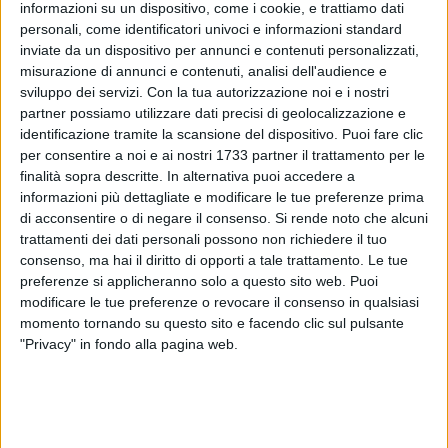
informazioni su un dispositivo, come i cookie, e trattiamo dati
personali, come identificatori univoci e informazioni standard
inviate da un dispositivo per annunci e contenuti personalizzati,
2
misurazione di annunci e contenuti, analisi dell'audience e
sviluppo dei servizi.
Con la tua autorizzazione noi e i nostri
partner possiamo utilizzare dati precisi di geolocalizzazione e
identificazione tramite la scansione del dispositivo. Puoi fare clic
Il Settore Servizi Scolastici comunica che martedì 16
per consentire a noi e ai nostri 1733 partner il trattamento per le
Settembre 2025 sarà avviato il Servizio di Trasporto
finalità sopra descritte. In alternativa puoi accedere a
Scolastico per l'Anno Scolastico 2025/2026. Il servizio è
informazioni più dettagliate e modificare le tue preferenze prima
rivolto a:
di acconsentire o di negare il consenso.
Si rende noto che alcuni
· alunni con disabilità che frequentano la scuola
trattamenti dei dati personali possono non richiedere il tuo
dell'infanzia, primaria e secondaria di 1° grado;
consenso, ma hai il diritto di opporti a tale trattamento. Le tue
preferenze si applicheranno solo a questo sito web. Puoi
· alunni residenti in territorio extraurbano che frequentano la
modificare le tue preferenze o revocare il consenso in qualsiasi
scuola dell'infanzia e dell'obbligo;
momento tornando su questo sito e facendo clic sul pulsante
· studenti con disabilità che frequentano gli istituti secondari
"Privacy" in fondo alla pagina web.
di 2° grado.
Le modalità di svolgimento del servizio prevedono il prelievo
e l'accompagnamento degli alunni beneficiari presso i
rispettivi domicili, con l'ausilio di appositi "assistenti