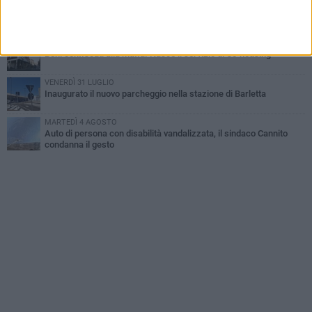
MERCOLEDÌ 5 AGOSTO
Jova Summer Party, giovedì mattina sopralluogo nell'area
dell'evento
DOMENICA 2 AGOSTO
Beni confiscati alla mafia. Nasce il servizio di Co-housing
VENERDÌ 31 LUGLIO
Inaugurato il nuovo parcheggio nella stazione di Barletta
MARTEDÌ 4 AGOSTO
Auto di persona con disabilità vandalizzata, il sindaco Cannito
condanna il gesto