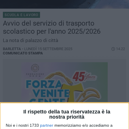
SCUOLA E LAVORO
Avvio del servizio di trasporto
scolastico per l'anno 2025/2026
La nota di palazzo di città
BARLETTA -
LUNEDÌ 15 SETTEMBRE 2025
14.22
COMUNICATO STAMPA
Il rispetto della tua riservatezza è la
nostra priorità
Noi e i nostri 1733
partner
memorizziamo e/o accediamo a