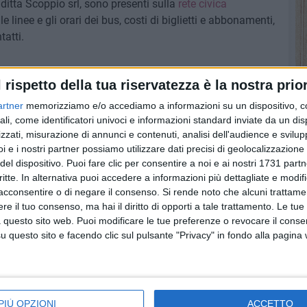
ditta Scoppio srl, sono presenti sulla
rete civica
e linee e gli orari dei bus, costi di biglietti e abbonamenti,
tatti.
l rispetto della tua riservatezza è la nostra prior
artner
memorizziamo e/o accediamo a informazioni su un dispositivo, c
ali, come identificatori univoci e informazioni standard inviate da un di
zzati, misurazione di annunci e contenuti, analisi dell'audience e svilupp
i e i nostri partner possiamo utilizzare dati precisi di geolocalizzazione 
del dispositivo. Puoi fare clic per consentire a noi e ai nostri 1731 partn
critte. In alternativa puoi accedere a informazioni più dettagliate e modif
acconsentire o di negare il consenso.
Si rende noto che alcuni trattamen
e il tuo consenso, ma hai il diritto di opporti a tale trattamento. Le tue
 questo sito web. Puoi modificare le tue preferenze o revocare il conse
questo sito e facendo clic sul pulsante "Privacy" in fondo alla pagina
us
Attivo anche
SCUOLA E LAVORO
PIÙ OPZIONI
ACCETTO
are:
quest’anno a Barletta