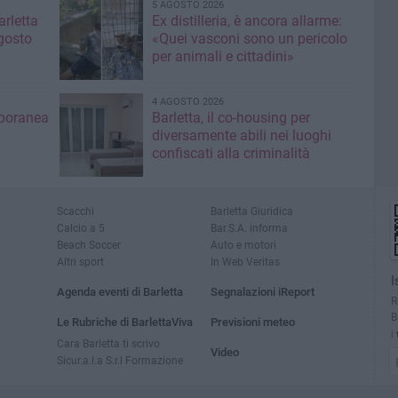
5 AGOSTO 2026
rletta
Ex distilleria, è ancora allarme:
gosto
«Quei vasconi sono un pericolo
per animali e cittadini»
4 AGOSTO 2026
mporanea
Barletta, il co-housing per
diversamente abili nei luoghi
confiscati alla criminalità
Scacchi
Barletta Giuridica
Calcio a 5
Bar.S.A. informa
Beach Soccer
Auto e motori
Altri sport
In Web Veritas
I
Agenda eventi di Barletta
Segnalazioni iReport
R
B
Le Rubriche di BarlettaViva
Previsioni meteo
i
Cara Barletta ti scrivo
Video
Sicur.a.l.a S.r.l Formazione