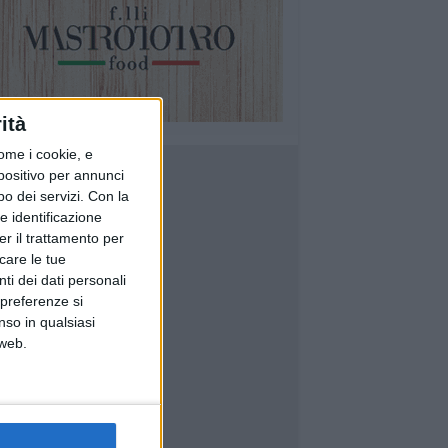
ità
ome i cookie, e
spositivo per annunci
o dei servizi.
Con la
e identificazione
er il trattamento per
icare le tue
ti dei dati personali
 preferenze si
nso in qualsiasi
 web.