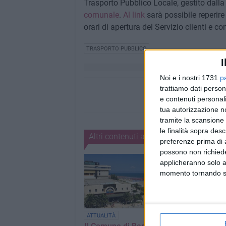
Trasporto Pubblico Locale, gestito dalla 
comunale
.
Al link
sarà possibile reperire l
orari di apertura del Servizio clienti e con
TRASPORTO PUBBLICO
I
Noi e i nostri 1731
p
trattiamo dati person
e contenuti personali
tua autorizzazione no
tramite la scansione 
le finalità sopra des
Altri contenuti a tema
preferenze prima di 
possono non richieder
applicheranno solo a
momento tornando su 
Estate 2026, b
ATTUALITÀ
gratis per il m