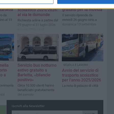
Barletta, contributi
 linea
il bus notturno
per il trasporto
arletta
gratuito per la movida
scolastico 2025/2026:
al via le domande
ivo da
Il servizio riprende da
ino al 13
venerdì 26 giugno sino a
Richiesta online a partire dal
domenica 13 settembre
29 giugno al 31 luglio 2026
tramite SPID o CIE
nella
Servizio bus notturno
SCUOLA E LAVORO
porto
estivo gratuito a
Avvio del servizio di
o a
Barletta, «bilancio
trasporto scolastico
positivo»
per l'anno 2025/2026
cerimonia
Circa 10.500 utenti hanno
La nota di palazzo di città
beneficiato gratuitamente
ezzi
del servizio
Iscriviti alla Newsletter