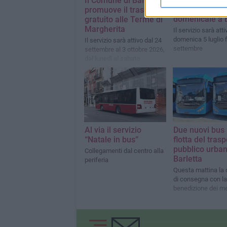
Il Comune di Barletta
attiva la nuova
promuove il trasporto
domenicale a B
gratuito alle Terme di
Margherita
Il servizio sarà att
domenica 5 luglio f
Il servizio sarà attivo dal 24
settembre
settembre al 3 ottobre 2026,
dal lunedì al sabato
Al via il servizio
Due nuovi bus 
“Natale in bus”
flotta del tras
pubblico urban
Collegamenti dal centro alla
Barletta
periferia
Questa mattina la 
di consegna con la
benedizione dei m