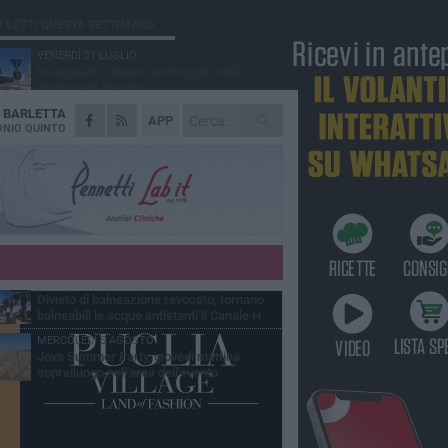
Ù LETTI QUESTA SETTIMANA
VENERDÌ 31 LUGLIO
Inaugurato il nuovo parcheggio nella
stazione di Barletta
A
BARLETTA
MERCOLEDÌ 5 AGOSTO
APP
Barletta piange Gioacchino Dagnello:
NIO QUINTO
64enne barlettano investito all'alba a Trani
GIOVEDÌ 30 LUGLIO
Rapina all'Ipercoop di Barletta: nel mirino la
gioielleria, banditi in fuga
DOMENICA 2 AGOSTO
Beni confiscati alla mafia. Nasce il servizio
di Co-housing
VENERDÌ 31 LUGLIO
Divieto di balneazione revocato, tornano
balneabili le acque antistanti il Canale H
MERCOLEDÌ 5 AGOSTO
Jova Summer Party, giovedì mattina
sopralluogo nell'area dell'evento