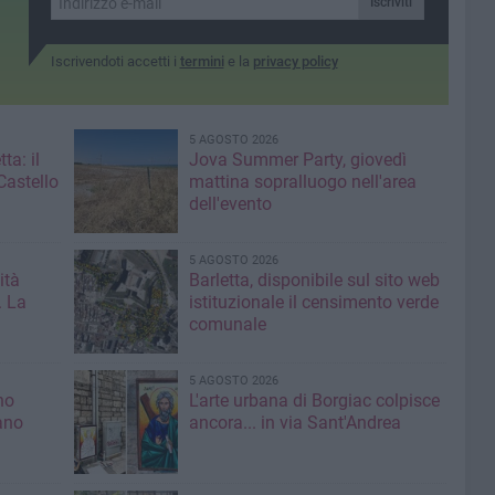
Iscriviti
Iscrivendoti accetti i
termini
e la
privacy policy
5 AGOSTO 2026
ta: il
Jova Summer Party, giovedì
Castello
mattina sopralluogo nell'area
dell'evento
5 AGOSTO 2026
ità
Barletta, disponibile sul sito web
. La
istituzionale il censimento verde
comunale
5 AGOSTO 2026
no
L'arte urbana di Borgiac colpisce
ano
ancora... in via Sant'Andrea