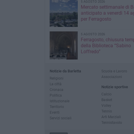
5 AGOSTO 2026
Mercato settimanale di Ba
anticipato a venerdì 14 a
per Ferragosto
5 AGOSTO 2026
Ferragosto, chiusura te
della Biblioteca “Sabino
Loffredo”
Notizie da Barletta
Scuola e Lavoro
Associazioni
Religioni
La città
Notizie sportive
Cronaca
Calcio
Politica
Basket
Istituzionale
Volley
Territorio
Tennis
Eventi
Arti Marziali
Servizi sociali
Tennistavolo