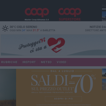
PI
30
°C
CIELO SERENO
NOTIZIE D
31.5°
OGGI MIN
24°
MAX
A
BARLETTA
DIRETTORE
ANTO
RUBRICHE
IREPORT
METEO
VIDEO