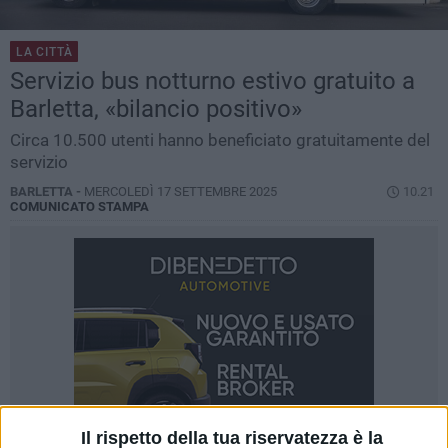
LA CITTÀ
Servizio bus notturno estivo gratuito a
Barletta, «bilancio positivo»
Circa 10.500 utenti hanno beneficiato gratuitamente del
servizio
BARLETTA -
MERCOLEDÌ 17 SETTEMBRE 2025
10.21
COMUNICATO STAMPA
Il rispetto della tua riservatezza è la