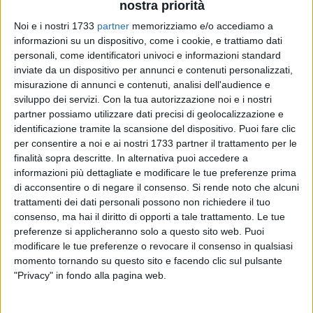
nostra priorità
Noi e i nostri 1733
partner
memorizziamo e/o accediamo a
informazioni su un dispositivo, come i cookie, e trattiamo dati
personali, come identificatori univoci e informazioni standard
16
inviate da un dispositivo per annunci e contenuti personalizzati,
misurazione di annunci e contenuti, analisi dell'audience e
sviluppo dei servizi.
Con la tua autorizzazione noi e i nostri
Si è concluso il
servizio bus notturno, gratuito e
partner possiamo utilizzare dati precisi di geolocalizzazione e
sperimentale per l'estate 2025
, istituito per collegare la città
identificazione tramite la scansione del dispositivo. Puoi fare clic
per consentire a noi e ai nostri 1733 partner il trattamento per le
con i lidi di Levante e Ponente. L'iniziativa, realizzata dal
finalità sopra descritte. In alternativa puoi accedere a
Comune di Barletta d'intesa con la Scoppio Autolinee S.r.l.,
informazioni più dettagliate e modificare le tue preferenze prima
gestore del servizio di trasporto pubblico locale, presenta un
di acconsentire o di negare il consenso.
Si rende noto che alcuni
bilancio positivo che premia la scelta di progettarlo in
trattamenti dei dati personali possono non richiedere il tuo
relazione all'esigenza di sicurezza giovanile per l'esodo
consenso, ma hai il diritto di opporti a tale trattamento. Le tue
notturno, soprattutto dalla periferia verso le mete del
preferenze si applicheranno solo a questo sito web. Puoi
divertimento e viceversa.
modificare le tue preferenze o revocare il consenso in qualsiasi
momento tornando su questo sito e facendo clic sul pulsante
"Privacy" in fondo alla pagina web.
"Nel trimestre – affermano il Sindaco Cosimo Cannito e
l'Assessora alla Polizia Locale e Sicurezza Urbana Maria