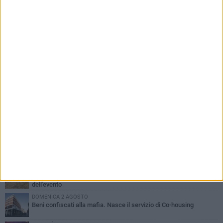
PIÙ LETTI QUESTA SETTIMANA
MERCOLEDÌ 5 AGOSTO
Barletta piange Gioacchino Dagnello: 64enne barlettano investito
all'alba a Trani
GIOVEDÌ 6 AGOSTO
Il ricordo di "Cecco", il benzinaio col sorriso: «Contava i giorni che
lo separavano dalla pensione»
MERCOLEDÌ 5 AGOSTO
Jova Summer Party, giovedì mattina sopralluogo nell'area
dell'evento
DOMENICA 2 AGOSTO
Beni confiscati alla mafia. Nasce il servizio di Co-housing