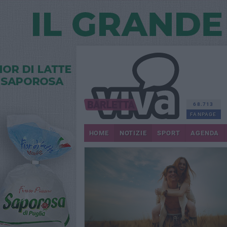
68.713
FANPAGE
HOME
NOTIZIE
SPORT
AGENDA