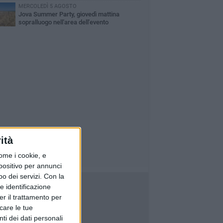
MERCOLEDÌ 5 AGOSTO
Jova Summer Party, giovedì mattina
sopralluogo nell'area dell'evento
ità
ome i cookie, e
spositivo per annunci
o dei servizi.
Con la
e identificazione
er il trattamento per
icare le tue
ti dei dati personali