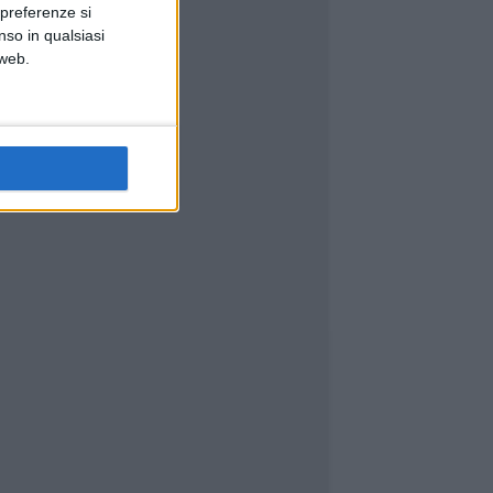
 preferenze si
nso in qualsiasi
 web.