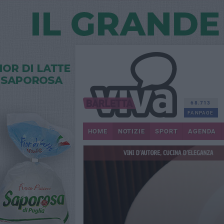
68.713
FANPAGE
HOME
NOTIZIE
SPORT
AGENDA