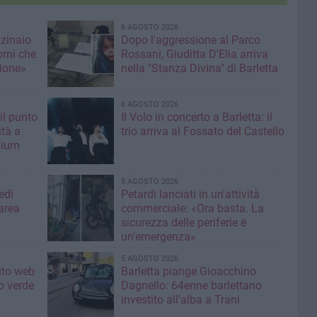
6 AGOSTO 2026
nzinaio
Dopo l'aggressione al Parco
orni che
Rossani, Giuditta D'Elia arriva
ione»
nella "Stanza Divina" di Barletta
6 AGOSTO 2026
il punto
Il Volo in concerto a Barletta: il
ità a
trio arriva al Fossato del Castello
mium
5 AGOSTO 2026
edì
Petardi lanciati in un'attività
area
commerciale: «Ora basta. La
sicurezza delle periferie è
un'emergenza»
5 AGOSTO 2026
sito web
Barletta piange Gioacchino
o verde
Dagnello: 64enne barlettano
investito all'alba a Trani