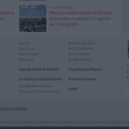
5 AGOSTO 2026
colpisce
Mercato settimanale di Barletta
ea
anticipato a venerdì 14 agosto
per Ferragosto
Scacchi
Barletta Giuridica
Calcio a 5
Bar.S.A. informa
Beach Soccer
Auto e motori
Altri sport
In Web Veritas
I
Agenda eventi di Barletta
Segnalazioni iReport
R
B
Le Rubriche di BarlettaViva
Previsioni meteo
i
Cara Barletta ti scrivo
Video
Sicur.a.l.a S.r.l Formazione
TY NEWS PLATFORM
aNews srl. Partita iva 08059640725. Testata giornalistica telematica registrata presso