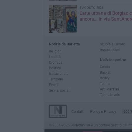
5 AGOSTO 2026
L'arte urbana di Borgiac 
ancora... in via Sant'Andr
Notizie da Barletta
Scuola e Lavoro
Associazioni
Religioni
La città
Notizie sportive
Cronaca
Calcio
Politica
Basket
Istituzionale
Volley
Territorio
Tennis
Eventi
Arti Marziali
Servizi sociali
Tennistavolo
Contatti
Policy e Privacy
GOCI
© 2001-2026 BarlettaViva è un portale gestito da Innov