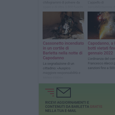
chilogrammi di polvere da
L’appello di
sparo e di oltre 3.500 fuochi
sensibilizzazione 
d’artificio
Rita Distaso dell’E
Barletta: “Ci sono s
modi per festeggiar
Capodanno. Quest
usate la testa, poc
non valgono una vit
Cassonetto incendiato
Capodanno, a 
in un cortile di
botti vietati fin
Barletta nella notte di
gennaio 2022
Capodanno
L'ordinanza del co
Francesco Alecci 
La segnalazione di un
sanzioni fino a 500
cittadino: «Auspico
maggiore responsabilità e
senso civico»
RICEVI AGGIORNAMENTI E
CONTENUTI DA BARLETTA
GRATIS
NELLA TUA E-MAIL