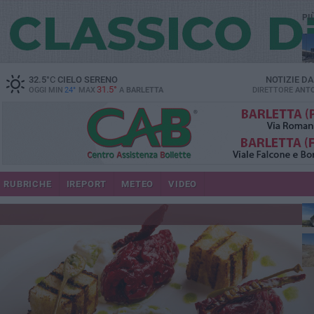
PI
32.5
°C
CIELO SERENO
NOTIZIE D
31.5°
OGGI MIN
24°
MAX
A
BARLETTA
DIRETTORE
ANTO
RUBRICHE
IREPORT
METEO
VIDEO