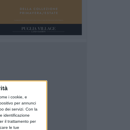
ità
ome i cookie, e
spositivo per annunci
o dei servizi.
Con la
e identificazione
er il trattamento per
icare le tue