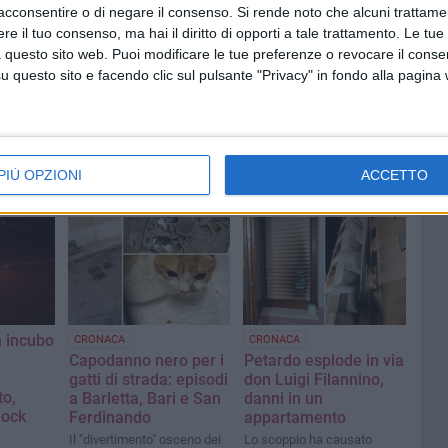
acconsentire o di negare il consenso.
Si rende noto che alcuni trattamen
e il tuo consenso, ma hai il diritto di opporti a tale trattamento. Le tue
 questo sito web. Puoi modificare le tue preferenze o revocare il conse
questo sito e facendo clic sul pulsante "Privacy" in fondo alla pagina
PIÙ OPZIONI
ACCETTO
 incubo
CRONACA
CRONACA
Capodanno nero per i
Petardo esplode in via
gatti di strada: episodi
don Luigi Filannino,
to,
a Barletta, Bari e San
danni in un
hock
Ferdinando
appartamento
Il "divertimento" osceno dei
Lo scoppio ha causato