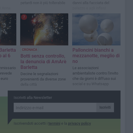
petardi non è più tollerabile
danni alla facciata del
di Anna
palazzo e agli infissi
npa
7
variati
e il
'anno
hi minuti
a!”
Barletta
Palloncini bianchi a
CRONACA
o al 6
mezzanotte, meglio di
Botti senza controllo,
no
la denuncia di AmArè
Barletta
mmissario
Le associazioni
prevede
ambientaliste contro l'invito
Decine le segnalazioni
 euro
che da giorni è diffuso sui
provenienti da diverse zone
social e su Whatsapp
della città
Iscriviti alla Newsletter
Iscriviti
Iscrivendoti accetti i
termini
e la
privacy policy