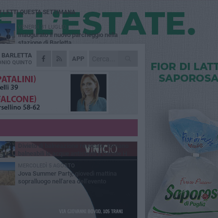
Ù LETTI QUESTA SETTIMANA
VENERDÌ 31 LUGLIO
Inaugurato il nuovo parcheggio nella
stazione di Barletta
A
BARLETTA
MERCOLEDÌ 5 AGOSTO
APP
Barletta piange Gioacchino Dagnello:
NIO QUINTO
64enne barlettano investito all'alba a Trani
GIOVEDÌ 30 LUGLIO
Rapina all'Ipercoop di Barletta: nel mirino la
gioielleria, banditi in fuga
DOMENICA 2 AGOSTO
Beni confiscati alla mafia. Nasce il servizio
di Co-housing
VENERDÌ 31 LUGLIO
Divieto di balneazione revocato, tornano
balneabili le acque antistanti il Canale H
MERCOLEDÌ 5 AGOSTO
Jova Summer Party, giovedì mattina
sopralluogo nell'area dell'evento