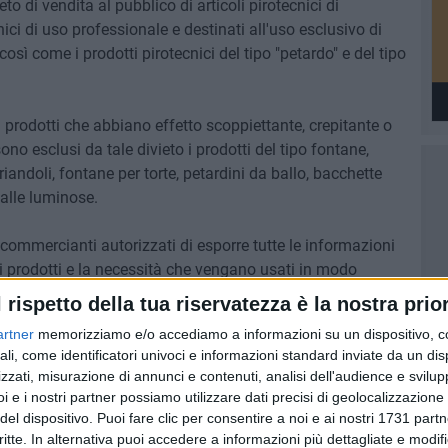
to di vendita al pubblico di articoli pirotecnici di
cnici di uso professionale e destinati all'uso esclusivo di
sì come i prodotti pirotecnici del tipo "petardo" e del tipo
ei prodotti che abbiano effetto scoppiettante, crepitante o
ono esclusi da tale divieto i prodotti del tipo fontane,
riandoli, fontane per torte, petardini da ballo, bacchette
 palle luminose.
ommercianti autorizzati di esporre tutte le informazioni
li prodotti e la necessità che vengano usati in modo
 ad acquistare artifici pirotecnici solo presso rivenditori
l rispetto della tua riservatezza è la nostra prior
splosi né di riaccenderli.
artner
memorizziamo e/o accediamo a informazioni su un dispositivo, c
ali, come identificatori univoci e informazioni standard inviate da un di
erà la applicazione di sanzioni amministrative fino a €
zzati, misurazione di annunci e contenuti, analisi dell'audience e svilupp
ecnico illecitamente detenuto con la successiva confisca e
i e i nostri partner possiamo utilizzare dati precisi di geolocalizzazione 
gge per i rivenditori autori della vendita di botti illegali.
del dispositivo. Puoi fare clic per consentire a noi e ai nostri 1731 partn
critte. In alternativa puoi accedere a informazioni più dettagliate e modif