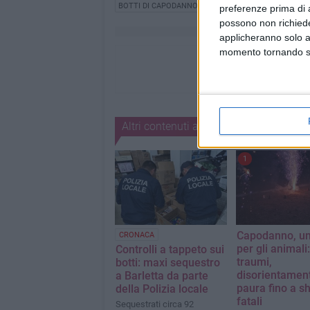
BOTTI DI CAPODANNO
preferenze prima di 
possono non richieder
applicheranno solo a
momento tornando su 
Altri contenuti a tema
1
Capodanno, un
CRONACA
per gli animali:
Controlli a tappeto sui
traumi,
botti: maxi sequestro
disorientamen
a Barletta da parte
paura fino a s
della Polizia locale
fatali
Sequestrati circa 92