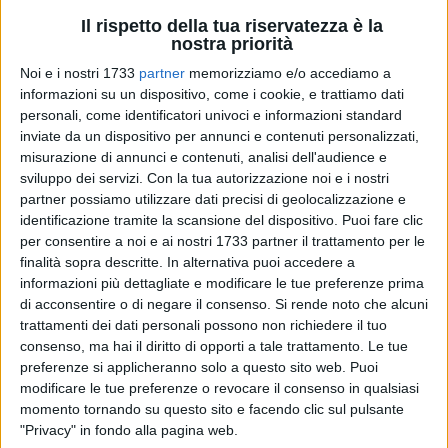
Il rispetto della tua riservatezza è la
nostra priorità
Noi e i nostri 1733
partner
memorizziamo e/o accediamo a
informazioni su un dispositivo, come i cookie, e trattiamo dati
personali, come identificatori univoci e informazioni standard
inviate da un dispositivo per annunci e contenuti personalizzati,
Su iniziativa delle famiglie della Parrocchia della Sacra
misurazione di annunci e contenuti, analisi dell'audience e
Famiglia, il gruppo dei giovani parrocchiale metterà in scena
sviluppo dei servizi.
Con la tua autorizzazione noi e i nostri
una sacra rappresentazione della Passione di Cristo.
partner possiamo utilizzare dati precisi di geolocalizzazione e
identificazione tramite la scansione del dispositivo. Puoi fare clic
La drammatizzazione si terrà la sera del 30 marzo alle ore
per consentire a noi e ai nostri 1733 partner il trattamento per le
20.00 nel cortile parrocchiale e vedrà protagonisti i ragazzi e
finalità sopra descritte. In alternativa puoi accedere a
le ragazze che vestiranno gli abiti e vivranno le emozioni di
informazioni più dettagliate e modificare le tue preferenze prima
di acconsentire o di negare il consenso.
Si rende noto che alcuni
coloro che hanno camminato e condiviso il loro vissuto con
trattamenti dei dati personali possono non richiedere il tuo
Gesù.
consenso, ma hai il diritto di opporti a tale trattamento. Le tue
preferenze si applicheranno solo a questo sito web. Puoi
«Partendo dal prologo di San Giovanni – dichiara don
modificare le tue preferenze o revocare il consenso in qualsiasi
Savino Filannino, parroco della Sacra Famiglia - l'apostolo
momento tornando su questo sito e facendo clic sul pulsante
amato da Gesù, attraverseremo il deserto delle tentazioni in
"Privacy" in fondo alla pagina web.