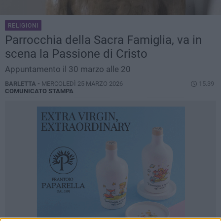
RELIGIONI
Parrocchia della Sacra Famiglia, va in
scena la Passione di Cristo
Appuntamento il 30 marzo alle 20
BARLETTA -
MERCOLEDÌ 25 MARZO 2026
15.39
COMUNICATO STAMPA