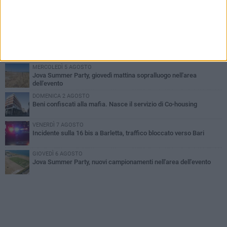
MERCOLEDÌ 5 AGOSTO
Barletta piange Gioacchino Dagnello: 64enne barlettano investito
all'alba a Trani
GIOVEDÌ 6 AGOSTO
Il ricordo di "Cecco", il benzinaio col sorriso: «Contava i giorni che
lo separavano dalla pensione»
MERCOLEDÌ 5 AGOSTO
Jova Summer Party, giovedì mattina sopralluogo nell'area
dell'evento
DOMENICA 2 AGOSTO
Beni confiscati alla mafia. Nasce il servizio di Co-housing
VENERDÌ 7 AGOSTO
Incidente sulla 16 bis a Barletta, traffico bloccato verso Bari
GIOVEDÌ 6 AGOSTO
Jova Summer Party, nuovi campionamenti nell'area dell'evento