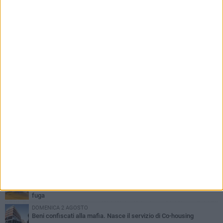
PIÙ LETTI QUESTA SETTIMANA
VENERDÌ 31 LUGLIO
Inaugurato il nuovo parcheggio nella stazione di Barletta
MERCOLEDÌ 5 AGOSTO
Barletta piange Gioacchino Dagnello: 64enne barlettano investito
all'alba a Trani
GIOVEDÌ 30 LUGLIO
Rapina all'Ipercoop di Barletta: nel mirino la gioielleria, banditi in
fuga
DOMENICA 2 AGOSTO
Beni confiscati alla mafia. Nasce il servizio di Co-housing