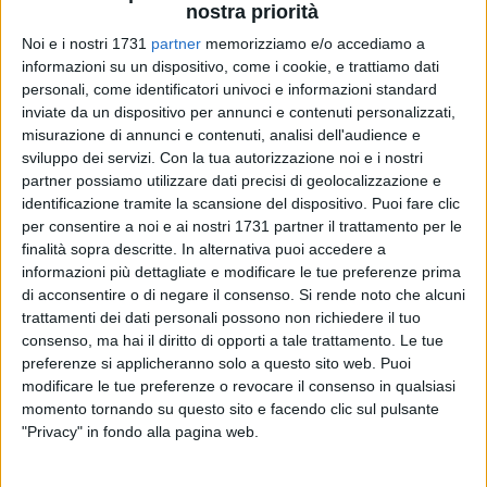
nostra priorità
Noi e i nostri 1731
partner
memorizziamo e/o accediamo a
informazioni su un dispositivo, come i cookie, e trattiamo dati
personali, come identificatori univoci e informazioni standard
inviate da un dispositivo per annunci e contenuti personalizzati,
misurazione di annunci e contenuti, analisi dell'audience e
sviluppo dei servizi.
Con la tua autorizzazione noi e i nostri
partner possiamo utilizzare dati precisi di geolocalizzazione e
In occasione della Santa Pasqua, domenica 5 aprile, la
identificazione tramite la scansione del dispositivo. Puoi fare clic
comunità parrocchiale dello Spirito Santo di Barletta rinnova
per consentire a noi e ai nostri 1731 partner il trattamento per le
il proprio impegno verso i più fragili organizzando un pranzo
finalità sopra descritte. In alternativa puoi accedere a
informazioni più dettagliate e modificare le tue preferenze prima
solidale dedicato alle persone bisognose della città.
di acconsentire o di negare il consenso.
Si rende noto che alcuni
trattamenti dei dati personali possono non richiedere il tuo
L'iniziativa, promossa dai volontari della Caritas parrocchiale
consenso, ma hai il diritto di opporti a tale trattamento. Le tue
insieme alle famiglie della parrocchia, si svolgerà nel salone
preferenze si applicheranno solo a questo sito web. Puoi
dell'oratorio dedicato a San Giovanni Bosco, figura simbolo
modificare le tue preferenze o revocare il consenso in qualsiasi
di vicinanza agli ultimi e di attenzione concreta ai più deboli.
momento tornando su questo sito e facendo clic sul pulsante
"Privacy" in fondo alla pagina web.
Il pranzo nasce dal desiderio del parroco, don Leonardo
Sgarra, da sempre sensibile ai temi dell'accoglienza e della