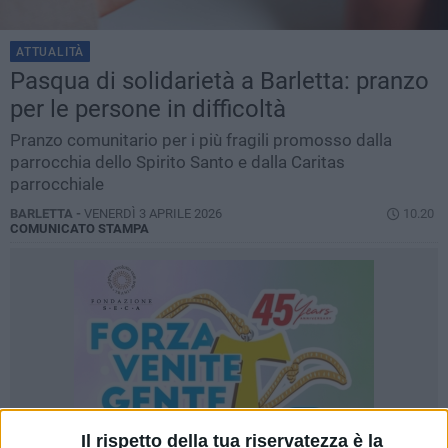
ATTUALITÀ
Pasqua di solidarietà a Barletta: pranzo
per le persone in difficoltà
Pranzo comunitario per i più fragili promosso dalla
parrocchia dello Spirito Santo e dalla Caritas
parrocchiale
BARLETTA -
VENERDÌ 3 APRILE 2026
10.20
COMUNICATO STAMPA
Il rispetto della tua riservatezza è la